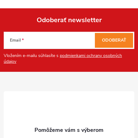
Send
Odoberať newsletter
Z
Powered by chaterimo
Email
ODOBERAŤ
á
Vložením e-mailu súhlasíte s
podmienkami ochrany osobných
p
údajov
ä
t
i
e