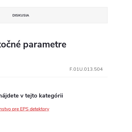
DISKUSIA
očné parametre
F.01U.013.504
ájdete v tejto kategórii
nstvo pre EPS detektory