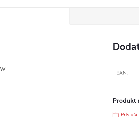
Dodat
 RW
EAN
:
Produkt n
Prísluše