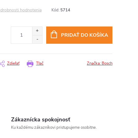
drobnosti hodnotenia
Kód:
5714
PRIDAŤ DO KOŠÍKA
Zdieľať
Tlač
Značka:
Bosch
Zákaznícka spokojnosť
insomnium.sk - Chat
Ku každému zákazníkovi pristupujeme osobitne.