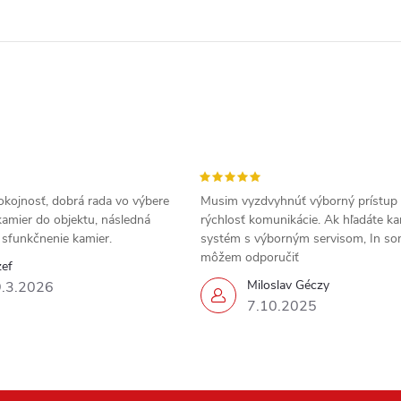
okojnosť, dobrá rada vo výbere
Musim vyzdvyhnúť výborný prístup
amier do objektu, následná
rýchlosť komunikácie. Ak hľadáte k
a sfunkčnenie kamier.
systém s výborným servisom, In s
môžem odporučiť
zef
Miloslav Géczy
.3.2026
7.10.2025