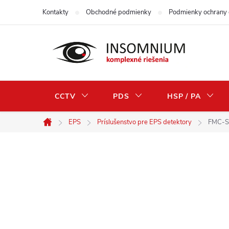
Prejsť
Kontakty
Obchodné podmienky
Podmienky ochrany 
na
obsah
CCTV
PDS
HSP / PA
EPS
Príslušenstvo pre EPS detektory
FMC-SP
Domov