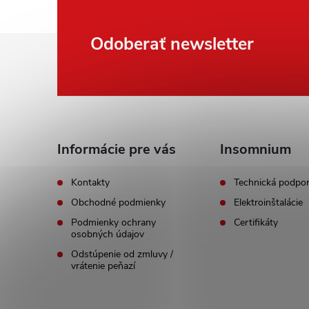
Z
Odoberať newsletter
á
p
ä
Informácie pre vás
Insomnium
t
Kontakty
Technická podpo
Obchodné podmienky
Elektroinštalácie
i
Podmienky ochrany
Certifikáty
osobných údajov
e
Odstúpenie od zmluvy /
vrátenie peňazí