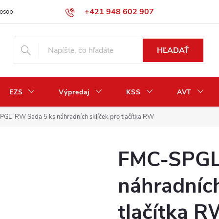
+421 948 602 907
osobných údajov
Odstúpenie od zmluvy / vrátenie peňazí
HĽADAŤ
EZS
Výpredaj
KSS
AVT
GL-RW Sada 5 ks náhradních sklíček pro tlačítka RW
FMC-SPGL
náhradních
tlačítka 