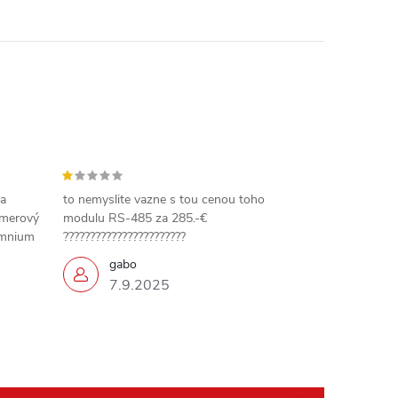
 a
to nemyslite vazne s tou cenou toho
amerový
modulu RS-485 za 285.-€
omnium
???????????????????????
gabo
7.9.2025