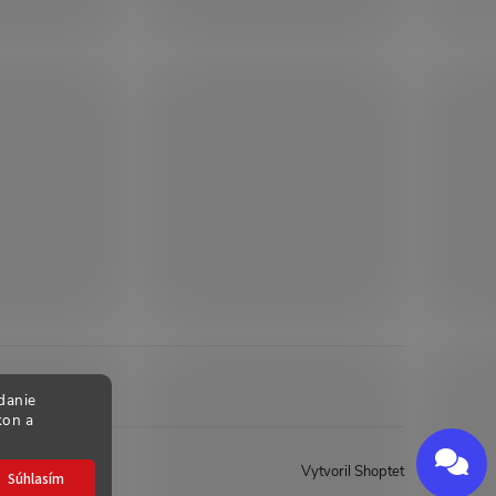
danie
kon a
Send
Powered by chaterimo
Vytvoril Shoptet
Súhlasím