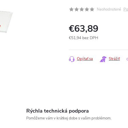
Po
Neohodnotené
€63,89
€51,94 bez DPH
Jednotková
cena:
Opýtať sa
Strážiť
Rýchla technická podpora
www.
Pomôžeme vám v krátkej dobe s vašim problémom.