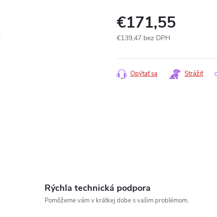
€171,55
€139,47 bez DPH
Jednotková
cena:
Opýtať sa
Strážiť
Rýchla technická podpora
Pomôžeme vám v krátkej dobe s vašim problémom.