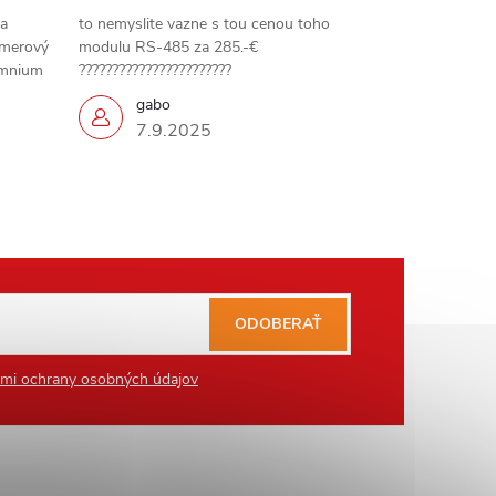
 a
to nemyslite vazne s tou cenou toho
amerový
modulu RS-485 za 285.-€
omnium
???????????????????????
gabo
7.9.2025
ODOBERAŤ
mi ochrany osobných údajov