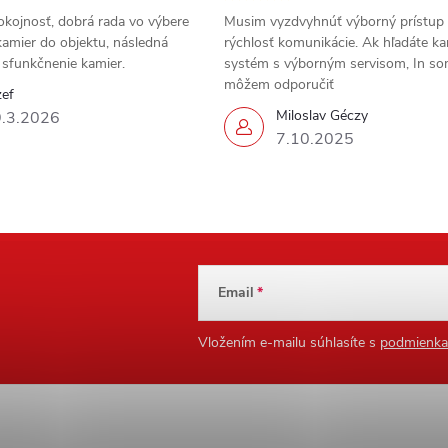
okojnosť, dobrá rada vo výbere
Musim vyzdvyhnúť výborný prístup
amier do objektu, následná
rýchlosť komunikácie. Ak hľadáte k
a sfunkčnenie kamier.
systém s výborným servisom, In s
môžem odporučiť
zef
Miloslav Géczy
.3.2026
7.10.2025
Email
Vložením e-mailu súhlasíte s
podmienka