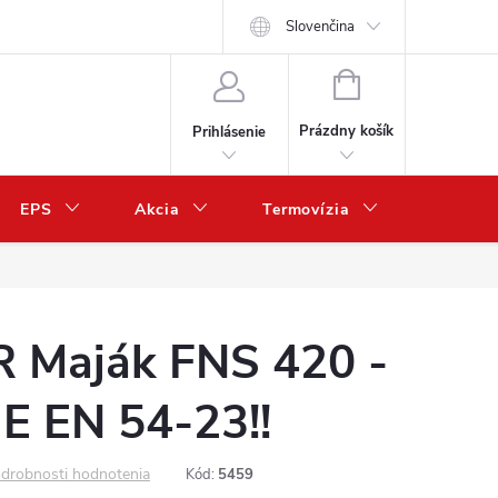
Slovenčina
NÁKUPNÝ
KOŠÍK
Prázdny košík
Prihlásenie
EPS
Akcia
Termovízia
Predaj 
 Maják FNS 420 -
 EN 54-23!!
drobnosti hodnotenia
Kód:
5459