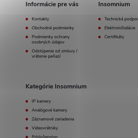
ä
Informácie pre vás
Insomnium
t
Kontakty
Technická podpo
Obchodné podmienky
Elektroinštalácie
i
Podmienky ochrany
Certifikáty
osobných údajov
e
Odstúpenie od zmluvy /
vrátenie peňazí
Kategórie Insomnium
IP kamery
Analógové kamery
Záznamové zariadenia
Videovrátniky
Príslušenstvo