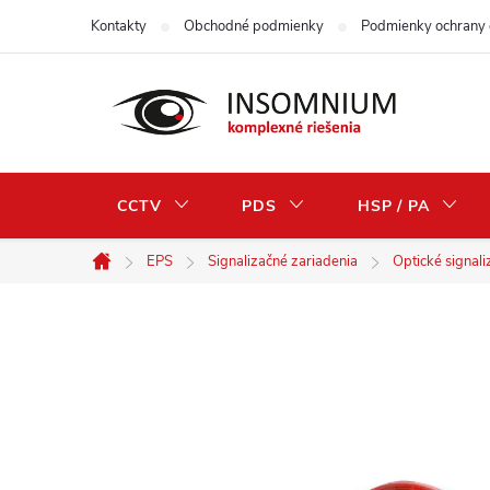
Prejsť
Kontakty
Obchodné podmienky
Podmienky ochrany 
na
obsah
CCTV
PDS
HSP / PA
EPS
Signalizačné zariadenia
Optické signali
Domov