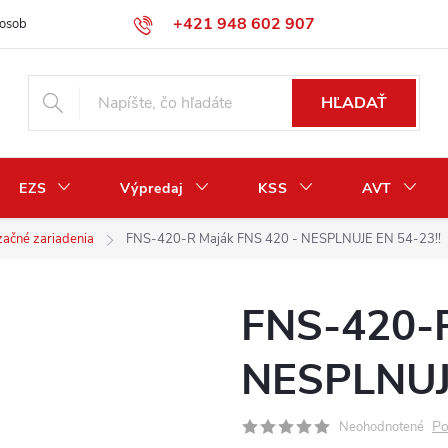
+421 948 602 907
osobných údajov
Odstúpenie od zmluvy / vrátenie peňazí
HĽADAŤ
EZS
Výpredaj
KSS
AVT
začné zariadenia
FNS-420-R Maják FNS 420 - NESPLNUJE EN 54-23!!
FNS-420-R
NESPLNUJE
Po
Neohodnotené