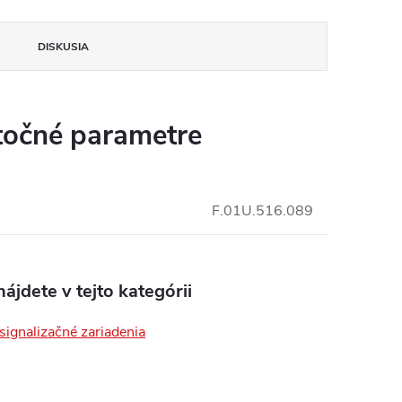
insomnium.sk - Chat
DISKUSIA
očné parametre
F.01U.516.089
ájdete v tejto kategórii
signalizačné zariadenia