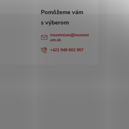
insomnium
@
insomni
um.sk
+421 948 602 907