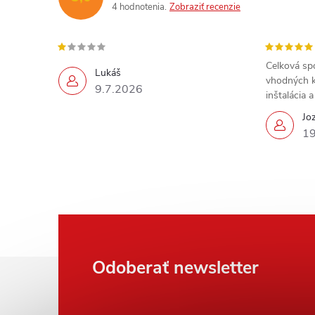
4 hodnotenia
Zobraziť recenzie
Celková sp
Lukáš
vhodných k
9.7.2026
inštalácia 
Jo
19
Z
Odoberať newsletter
á