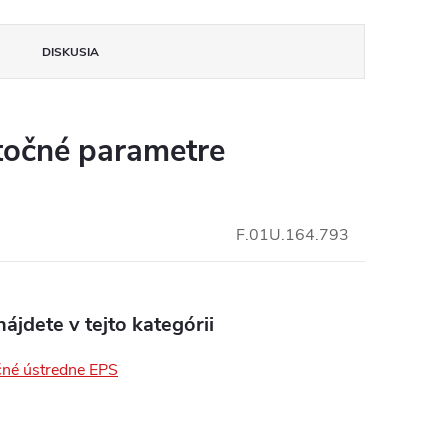
insomnium.sk - Chat
DISKUSIA
očné parametre
F.01U.164.793
ájdete v tejto kategórii
né ústredne EPS