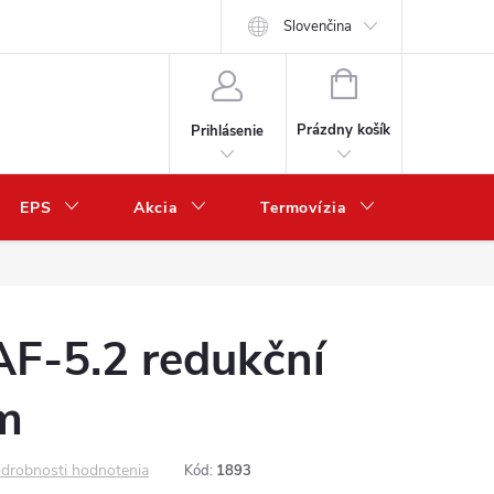
Slovenčina
NÁKUPNÝ
KOŠÍK
Prázdny košík
Prihlásenie
EPS
Akcia
Termovízia
Predaj 
F-5.2 redukční
mm
drobnosti hodnotenia
Kód:
1893