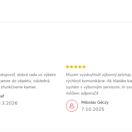
okojnosť, dobrá rada vo výbere
Musim vyzdvyhnúť výborný prístup
amier do objektu, následná
rýchlosť komunikácie. Ak hľadáte k
a sfunkčnenie kamier.
systém s výborným servisom, In s
môžem odporučiť
zef
Miloslav Géczy
.3.2026
7.10.2025