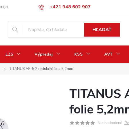
+421 948 602 907
osobných údajov
Odstúpenie od zmluvy / vrátenie peňazí
HĽADAŤ
EZS
Výpredaj
KSS
AVT
TITANUS AF-5.2 redukční folie 5,2mm
TITANUS A
folie 5,2
Po
Neohodnotené