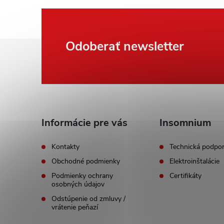
Z
Odoberať newsletter
á
p
ä
Informácie pre vás
Insomnium
t
Kontakty
Technická podpo
Obchodné podmienky
Elektroinštalácie
i
Podmienky ochrany
Certifikáty
osobných údajov
e
Odstúpenie od zmluvy /
vrátenie peňazí