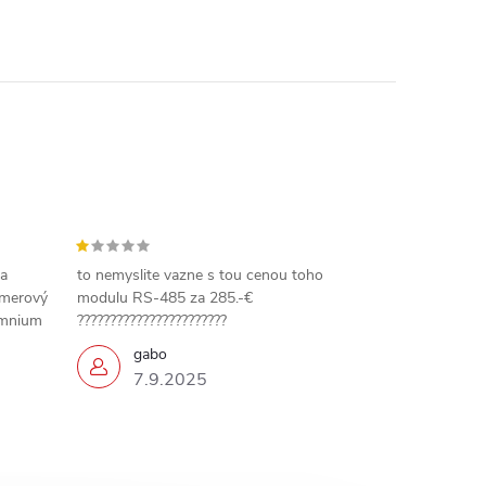
 a
to nemyslite vazne s tou cenou toho
amerový
modulu RS-485 za 285.-€
omnium
???????????????????????
gabo
7.9.2025