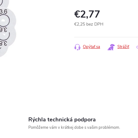
€2,77
€2,25 bez DPH
Jednotková
cena:
Opýtať sa
Strážiť
Rýchla technická podpora
www.
Pomôžeme vám v krátkej dobe s vašim problémom.