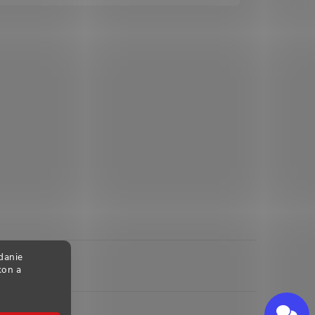
danie
kon a
Send