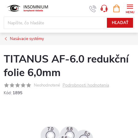
Prejsť
NÁKUPN
www.insomnium.sk - Chat
KOŠÍK
na
obsah
HĽADAŤ
Nasávacie systémy
TITANUS AF-6.0 redukční
folie 6,0mm
Podrobnosti hodnotenia
Neohodnotené
Kód:
1895