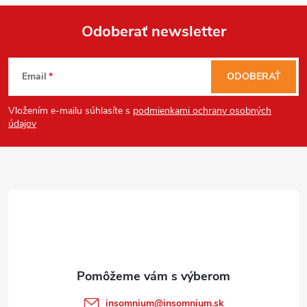
Odoberať newsletter
Send
Z
Powered by chaterimo
Email
ODOBERAŤ
á
Vložením e-mailu súhlasíte s
podmienkami ochrany osobných
p
údajov
ä
t
i
e
insomnium
@
insomnium.sk