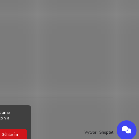
danie
kon a
Send
Powered by chaterimo
Vytvoril Shoptet
Súhlasím