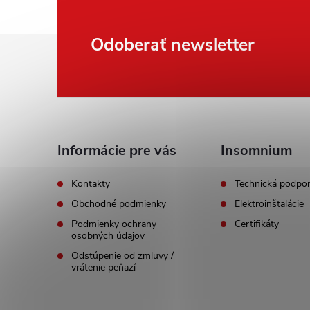
Z
Odoberať newsletter
á
p
ä
Informácie pre vás
Insomnium
t
Kontakty
Technická podpo
Obchodné podmienky
Elektroinštalácie
i
Podmienky ochrany
Certifikáty
osobných údajov
e
Odstúpenie od zmluvy /
vrátenie peňazí