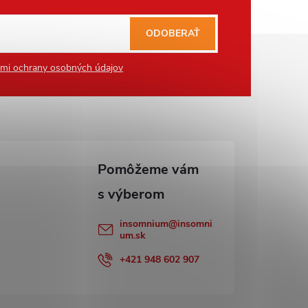
ODOBERAŤ
mi ochrany osobných údajov
insomnium
@
insomni
um.sk
+421 948 602 907