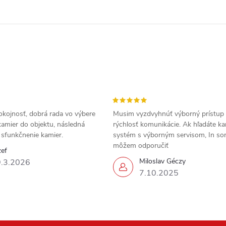
okojnosť, dobrá rada vo výbere
Musim vyzdvyhnúť výborný prístup
amier do objektu, následná
rýchlosť komunikácie. Ak hľadáte k
a sfunkčnenie kamier.
systém s výborným servisom, In s
môžem odporučiť
zef
Miloslav Géczy
.3.2026
7.10.2025