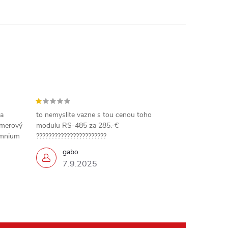
 a
to nemyslite vazne s tou cenou toho
amerový
modulu RS-485 za 285.-€
omnium
???????????????????????
gabo
7.9.2025