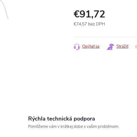
€91,72
€74,57 bez DPH
Jednotková
cena:
Opýtať sa
Strážiť
Rýchla technická podpora
www.
Pomôžeme vám v krátkej dobe s vašim problémom.