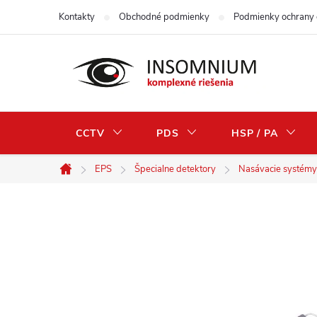
Prejsť
Kontakty
Obchodné podmienky
Podmienky ochrany 
na
obsah
CCTV
PDS
HSP / PA
EPS
Špecialne detektory
Nasávacie systémy
Domov