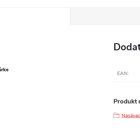
Dodat
úrke
EAN
:
Produkt n
Nasávac