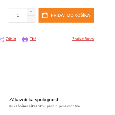
PRIDAŤ DO KOŠÍKA
Zdieľať
Tlač
Značka:
Bosch
Zákaznícka spokojnosť
insomnium.sk - Chat
Ku každému zákazníkovi pristupujeme osobitne.