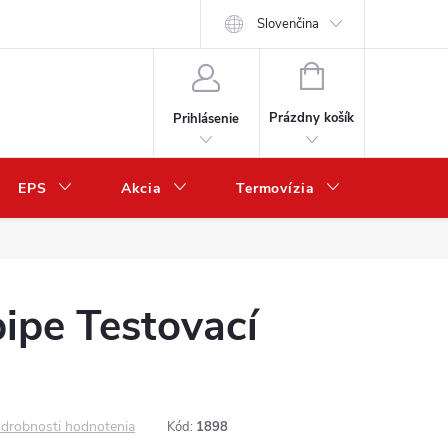
Slovenčina
NÁKUPNÝ
KOŠÍK
Prázdny košík
Prihlásenie
EPS
Akcia
Termovízia
Predaj 
ipe Testovací
drobnosti hodnotenia
Kód:
1898