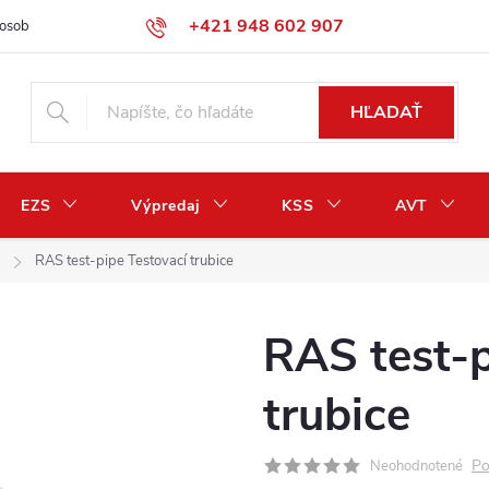
+421 948 602 907
osobných údajov
Odstúpenie od zmluvy / vrátenie peňazí
HĽADAŤ
EZS
Výpredaj
KSS
AVT
RAS test-pipe Testovací trubice
RAS test-p
trubice
Po
Neohodnotené