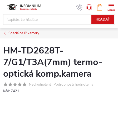
Prejsť
NÁKUPN
www.insomnium.sk - Chat
KOŠÍK
na
obsah
HĽADAŤ
Špeciálne IP kamery
HM-TD2628T-
7/G1/T3A(7mm) termo-
optická komp.kamera
Podrobnosti hodnotenia
Neohodnotené
Kód:
7421