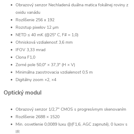
Obrazový senzor Nechladená duálna matica fokálnej roviny z
oxidu vanádu
Rozlíšenie 256 x 192
Rozstup pixelov 12 μm
NETD ≤ 40 mK (@25° C, F# = 1,0)
Ohnisková vzdialenosť 3,6 mm
IFOV 3,33 mrad
Clona F1,0
Zorné pole 50,0° × 37,3° (H × V)
Minimálna zaostrovacia vzdialenosť 0,5 m
Digitálny zoom ×2, ×4
Optický modul
Obrazový senzor 1/2,7" CMOS s progresívnym skenovaním
Rozlíšenie 2688 × 1520
Min. osvetlenie 0,0089 luxu @(F1,6, AGC zapnuté), 0 luxov s
IR