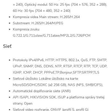
× 240), Optický modul: 50 Hz: 25 fps (704 × 576, 352 × 288),
60 Hz: 30 fps (704 × 480, 352 × 240)
Kompresia videa Main stream: H.265/H.264
Substream: H.265/H.264/MJPEG
Kompresia zvuku
G.722.1/G.711ulaw/G.711alaw/MP2L2/G.726/PCM
Sieť
Protokoly IPv4/IPv6, HTTP, HTTPS, 802.1x, QoS, FTP, SMTP,
UPnP, SNMP, DNS, DDNS, NTP, RTSP, RTCP, RTP, TCP, UDP,
IGMP, ICMP, DHCP, PPPoE,TP,Bonjour,SFTP,SRTPP,TLS
Sieťové úložisko Lokálne úložisko na karte
MicroSD/SDHC/SDXC (až 256 GB), NAS (NFS, SMB/CIFS),
Automatické doplňovanie siete (ANR)
API ISAPI, HIKVISION SDK, ISUP a platforma správy tretej
strany, Open
Sieťové video rozhranie, ONVIF (profil S, profil G)