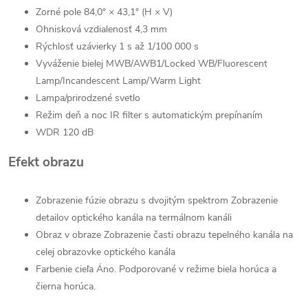
Zorné pole 84,0° × 43,1° (H × V)
Ohnisková vzdialenosť 4,3 mm
Rýchlosť uzávierky 1 s až 1/100 000 s
Vyváženie bielej MWB/AWB1/Locked WB/Fluorescent
Lamp/Incandescent Lamp/Warm Light
Lampa/prirodzené svetlo
Režim deň a noc IR filter s automatickým prepínaním
WDR 120 dB
Efekt obrazu
Zobrazenie fúzie obrazu s dvojitým spektrom Zobrazenie
detailov optického kanála na termálnom kanáli
Obraz v obraze Zobrazenie časti obrazu tepelného kanála na
celej obrazovke optického kanála
Farbenie cieľa Áno. Podporované v režime biela horúca a
čierna horúca.