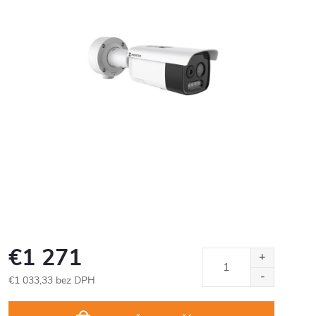
€1 271
€1 033,33 bez DPH
Jednotková
cena: