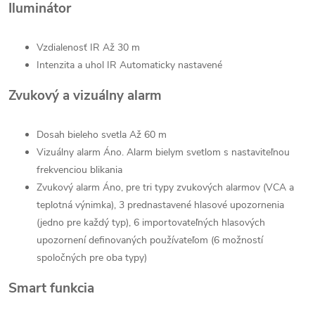
Iluminátor
Vzdialenosť IR Až 30 m
Intenzita a uhol IR Automaticky nastavené
Zvukový a vizuálny alarm
Dosah bieleho svetla Až 60 m
Vizuálny alarm Áno. Alarm bielym svetlom s nastaviteľnou
frekvenciou blikania
Zvukový alarm Áno, pre tri typy zvukových alarmov (VCA a
teplotná výnimka), 3 prednastavené hlasové upozornenia
(jedno pre každý typ), 6 importovateľných hlasových
upozornení definovaných používateľom (6 možností
spoločných pre oba typy)
Smart funkcia