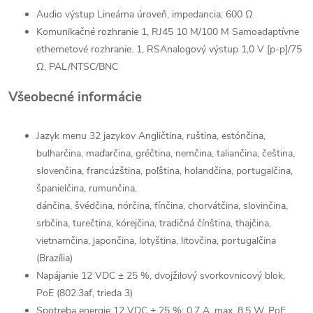
Audio výstup Lineárna úroveň, impedancia: 600 Ω
Komunikačné rozhranie 1, RJ45 10 M/100 M Samoadaptívne
ethernetové rozhranie. 1, RSAnalogový výstup 1,0 V [p-p]/75
Ω, PAL/NTSC/BNC
Všeobecné informácie
Jazyk menu 32 jazykov Angličtina, ruština, estónčina,
bulharčina, maďarčina, gréčtina, nemčina, taliančina, čeština,
slovenčina, francúzština, poľština, holandčina, portugalčina,
španielčina, rumunčina,
dánčina, švédčina, nórčina, fínčina, chorvátčina, slovinčina,
srbčina, turečtina, kórejčina, tradičná čínština, thajčina,
vietnamčina, japončina, lotyština, litovčina, portugalčina
(Brazília)
Send
Napájanie 12 VDC ± 25 %, dvojžilový svorkovnicový blok,
Powered by chaterimo
PoE (802.3af, trieda 3)
Spotreba energie 12 VDC ± 25 %: 0,7 A, max. 8,5 W, PoE