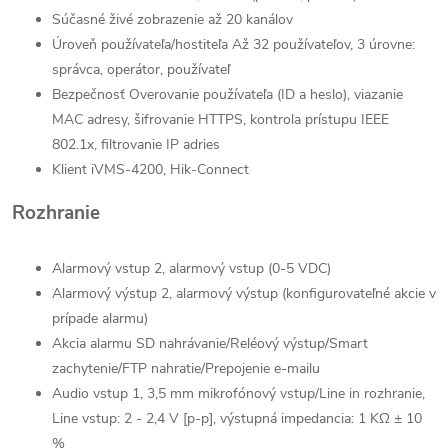
Súčasné živé zobrazenie až 20 kanálov
Úroveň používateľa/hostiteľa Až 32 používateľov, 3 úrovne:
správca, operátor, používateľ
Bezpečnosť Overovanie používateľa (ID a heslo), viazanie
MAC adresy, šifrovanie HTTPS, kontrola prístupu IEEE
802.1x, filtrovanie IP adries
Klient iVMS-4200, Hik-Connect
Rozhranie
Alarmový vstup 2, alarmový vstup (0-5 VDC)
Alarmový výstup 2, alarmový výstup (konfigurovateľné akcie v
prípade alarmu)
Akcia alarmu SD nahrávanie/Reléový výstup/Smart
zachytenie/FTP nahratie/Prepojenie e-mailu
Audio vstup 1, 3,5 mm mikrofónový vstup/Line in rozhranie,
Line vstup: 2 - 2,4 V [p-p], výstupná impedancia: 1 KΩ ± 10
%