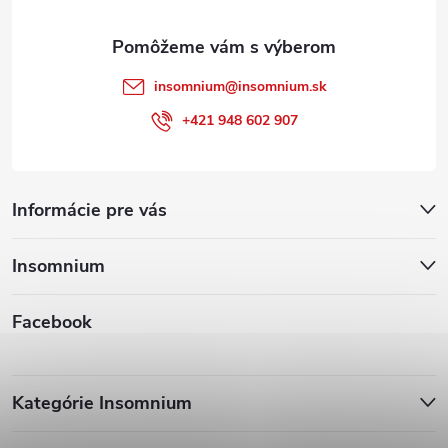
e
insomnium
@
insomnium.sk
+421 948 602 907
Informácie pre vás
Insomnium
Facebook
Kategórie Insomnium