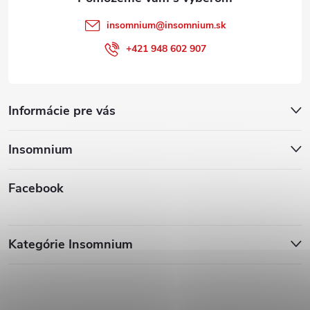
insomnium
@
insomnium.sk
+421 948 602 907
Informácie pre vás
Insomnium
Facebook
Kategórie Insomnium