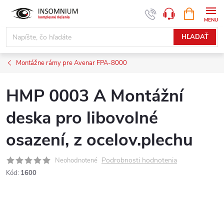
Prejsť
NÁKUPN
www.insomnium.sk - Chat
KOŠÍK
na
obsah
HĽADAŤ
Montážne rámy pre Avenar FPA-8000
HMP 0003 A Montážní
deska pro libovolné
osazení, z ocelov.plechu
Podrobnosti hodnotenia
Neohodnotené
Kód:
1600