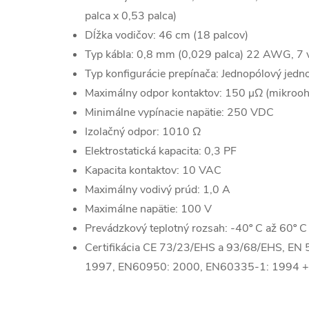
palca x 0,53 palca)
Dĺžka vodičov: 46 cm (18 palcov)
Typ kábla: 0,8 mm (0,029 palca) 22 AWG, 7 v
Typ konfigurácie prepínača: Jednopólový jedn
Maximálny odpor kontaktov: 150 μΩ (mikroo
Minimálne vypínacie napätie: 250 VDC
Izolačný odpor: 1010 Ω
Elektrostatická kapacita: 0,3 PF
Kapacita kontaktov: 10 VAC
Maximálny vodivý prúd: 1,0 A
Maximálne napätie: 100 V
Prevádzkový teplotný rozsah: -40º C až 60º C
Certifikácia CE 73/23/EHS a 93/68/EHS, EN
1997, EN60950: 2000, EN60335-1: 1994 +A