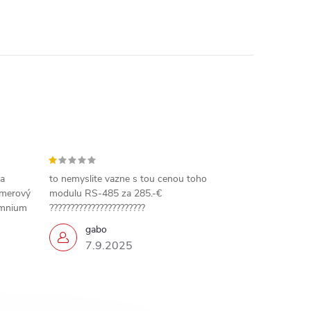
 a
to nemyslite vazne s tou cenou toho
amerový
modulu RS-485 za 285.-€
omnium
???????????????????????
gabo
7.9.2025