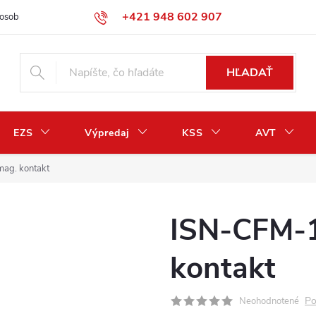
+421 948 602 907
osobných údajov
Odstúpenie od zmluvy / vrátenie peňazí
HĽADAŤ
EZS
Výpredaj
KSS
AVT
g. kontakt
ISN-CFM-
kontakt
Po
Neohodnotené