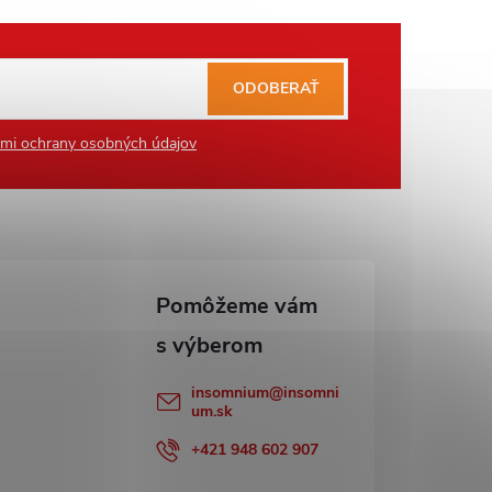
ODOBERAŤ
mi ochrany osobných údajov
insomnium
@
insomni
um.sk
+421 948 602 907