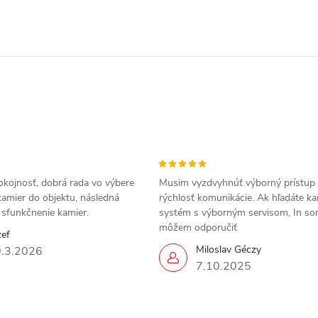
okojnosť, dobrá rada vo výbere
Musim vyzdvyhnúť výborný prístup
amier do objektu, následná
rýchlosť komunikácie. Ak hľadáte k
a sfunkčnenie kamier.
systém s výborným servisom, In s
môžem odporučiť
zef
Miloslav Géczy
.3.2026
7.10.2025