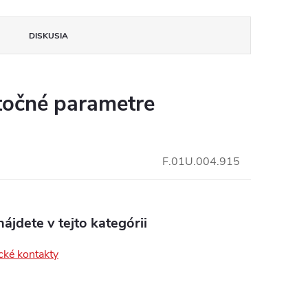
DISKUSIA
insomnium.sk - Chat
očné parametre
F.01U.004.915
ájdete v tejto kategórii
cké kontakty