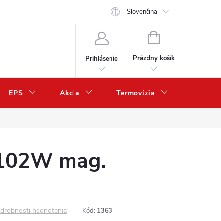
Slovenčina
NÁKUPNÝ
KOŠÍK
Prázdny košík
Prihlásenie
EPS
Akcia
Termovízia
Predaj 
102W mag.
drobnosti hodnotenia
Kód:
1363