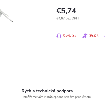
€5,74
€4,67 bez DPH
Jednotková
cena:
Opýtať sa
Strážiť
Rýchla technická podpora
Pomôžeme vám v krátkej dobe s vašim problémom.