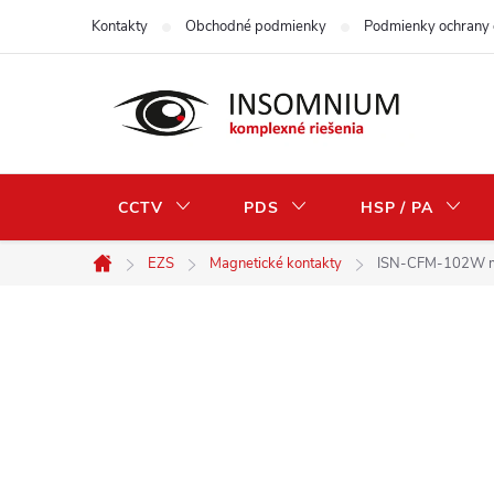
Prejsť
Kontakty
Obchodné podmienky
Podmienky ochrany 
na
obsah
CCTV
PDS
HSP / PA
EZS
Magnetické kontakty
ISN-CFM-102W ma
Domov