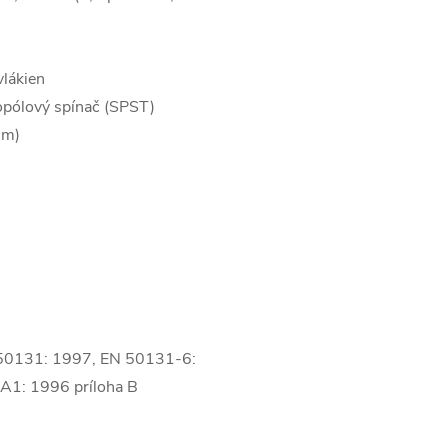
lákien
opólový spínač (SPST)
hm)
 50131: 1997, EN 50131-6:
1: 1996 príloha B