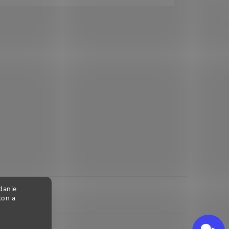
danie
kon a
Send