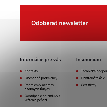
Z
Odoberať newsletter
á
p
ä
Informácie pre vás
Insomnium
t
Kontakty
Technická podpo
Obchodné podmienky
Elektroinštalácie
i
Podmienky ochrany
Certifikáty
osobných údajov
e
Odstúpenie od zmluvy /
vrátenie peňazí