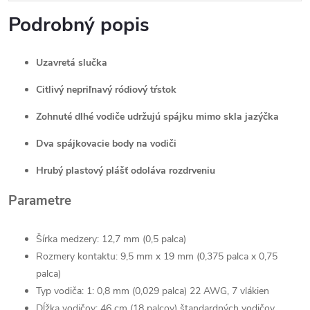
Podrobný popis
Uzavretá slučka
Citlivý nepriľnavý ródiový tŕstok
Zohnuté dlhé vodiče udržujú spájku mimo skla jazýčka
Dva spájkovacie body na vodiči
Hrubý plastový plášť odoláva rozdrveniu
Parametre
Šírka medzery: 12,7 mm (0,5 palca)
Rozmery kontaktu: 9,5 mm x 19 mm (0,375 palca x 0,75
palca)
Typ vodiča: 1: 0,8 mm (0,029 palca) 22 AWG, 7 vlákien
Dĺžka vodičov: 46 cm (18 palcov) štandardných vodičov