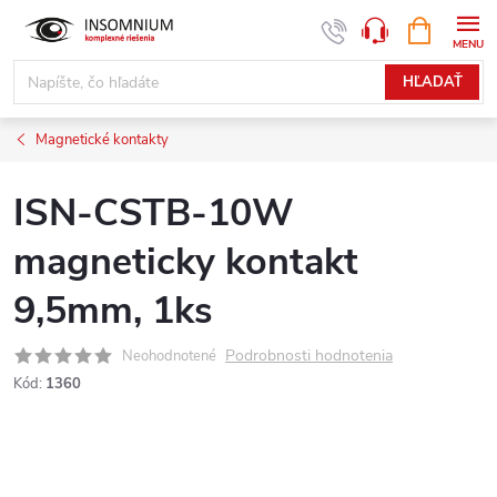
Prejsť
NÁKUPN
www.insomnium.sk - Chat
KOŠÍK
na
obsah
HĽADAŤ
Magnetické kontakty
ISN-CSTB-10W
magneticky kontakt
9,5mm, 1ks
Podrobnosti hodnotenia
Neohodnotené
Kód:
1360