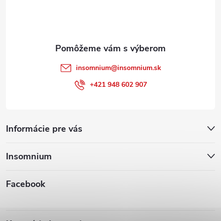
i
e
insomnium
@
insomnium.sk
+421 948 602 907
Informácie pre vás
Insomnium
Facebook