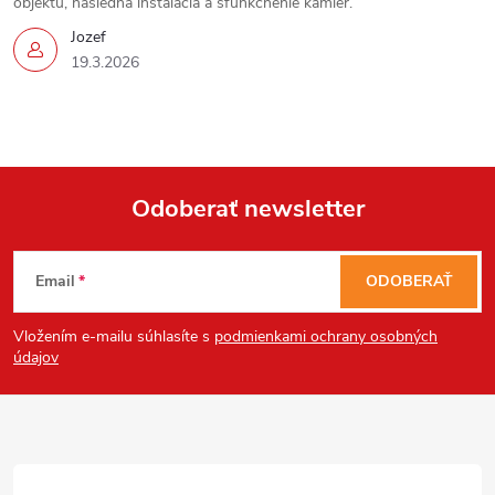
objektu, následná inštalácia a sfunkčnenie kamier.
Send
Jozef
Powered by chaterimo
19.3.2026
Odoberať newsletter
Z
Email
ODOBERAŤ
á
Vložením e-mailu súhlasíte s
podmienkami ochrany osobných
p
údajov
ä
t