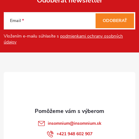
Odoberať newsletter
Z
Email
ODOBERAŤ
á
Vložením e-mailu súhlasíte s
podmienkami ochrany osobných
p
údajov
ä
t
i
e
insomnium
@
insomnium.sk
+421 948 602 907