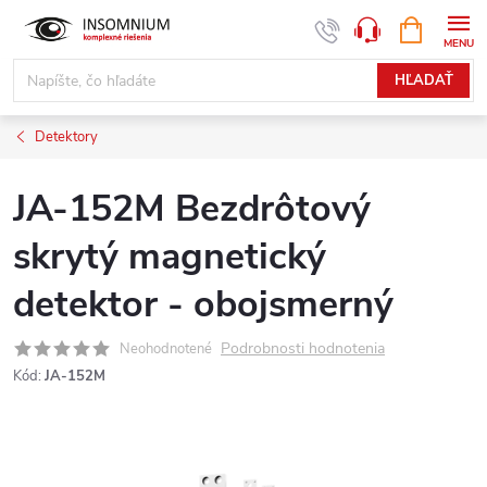
Prejsť
NÁKUPN
www.insomnium.sk - Chat
KOŠÍK
na
obsah
HĽADAŤ
Detektory
JA-152M Bezdrôtový
skrytý magnetický
detektor - obojsmerný
Podrobnosti hodnotenia
Neohodnotené
Kód:
JA-152M