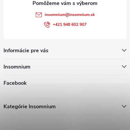
insomnium
@
insomnium.sk
+421 948 602 907
Informácie pre vás
Insomnium
Facebook
Kategórie Insomnium