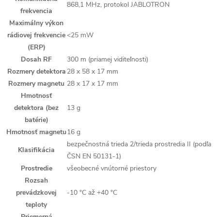
868,1 MHz, protokol JABLOTRON
frekvencia
Maximálny výkon
rádiovej frekvencie
<25 mW
(ERP)
Dosah RF
300 m (priamej viditeľnosti)
Rozmery detektora
28 x 58 x 17 mm
Rozmery magnetu
28 x 17 x 17 mm
Hmotnosť
detektora (bez
13 g
batérie)
Hmotnosť magnetu
16 g
bezpečnostná trieda 2/trieda prostredia II (podľa
Klasifikácia
ČSN EN 50131-1)
Prostredie
všeobecné vnútorné priestory
Rozsah
prevádzkovej
-10 °C až +40 °C
teploty
Priemerná