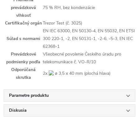
prevádzková
75 % RH, bez kondenzácie
vlhkosť
Certifikačný orgán
Trezor Test (č. 3025)
EN IEC 63000, EN 50130-4, EN 55032, EN ETSI
Súlad s normami
300 220-1, -2, EN 50131-1, -2-6, -5-3, EN IEC
62368-1
Prevádzkové
Všeobecné povolenie Českého úradu pro
podmienky podľa
telekomunikace č. VO-R/10
Odporúčaná
2x
ø 3,5 x 40 mm (plochá hlava)
skrutka
Parametre produktu
Diskusia