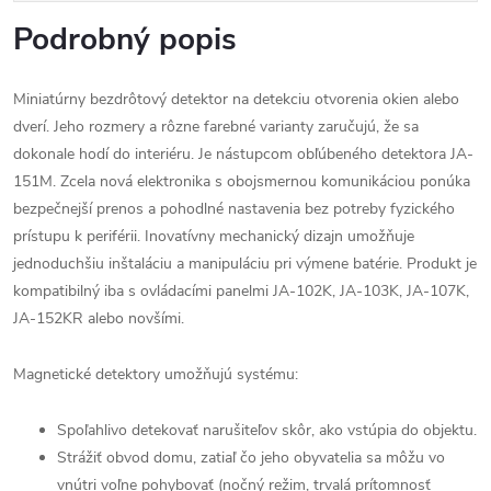
Podrobný popis
Miniatúrny bezdrôtový detektor na detekciu otvorenia okien alebo
dverí. Jeho rozmery a rôzne farebné varianty zaručujú, že sa
dokonale hodí do interiéru. Je nástupcom obľúbeného detektora JA-
151M. Zcela nová elektronika s obojsmernou komunikáciou ponúka
bezpečnejší prenos a pohodlné nastavenia bez potreby fyzického
prístupu k periférii. Inovatívny mechanický dizajn umožňuje
jednoduchšiu inštaláciu a manipuláciu pri výmene batérie. Produkt je
kompatibilný iba s ovládacími panelmi JA-102K, JA-103K, JA-107K,
JA-152KR alebo novšími.
Magnetické detektory umožňujú systému:
Spoľahlivo detekovať narušiteľov skôr, ako vstúpia do objektu.
Strážiť obvod domu, zatiaľ čo jeho obyvatelia sa môžu vo
vnútri voľne pohybovať (nočný režim, trvalá prítomnosť