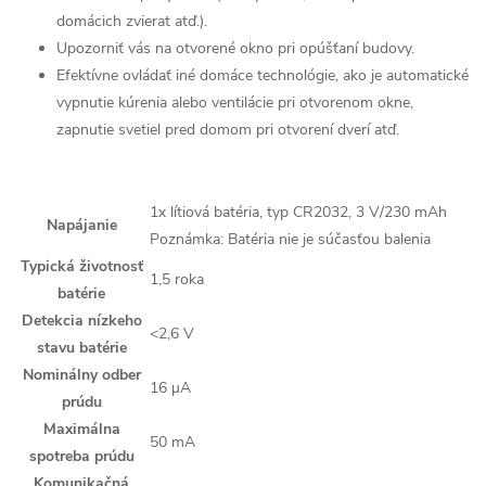
domácich zvierat atď.).
Upozorniť vás na otvorené okno pri opúšťaní budovy.
Efektívne ovládať iné domáce technológie, ako je automatické
vypnutie kúrenia alebo ventilácie pri otvorenom okne,
zapnutie svetiel pred domom pri otvorení dverí atď.
1x lítiová batéria, typ CR2032, 3 V/230 mAh
Napájanie
Poznámka: Batéria nie je súčasťou balenia
Typická životnosť
1,5 roka
batérie
Detekcia nízkeho
<2,6 V
stavu batérie
Nominálny odber
16 µA
prúdu
Maximálna
50 mA
spotreba prúdu
Komunikačná