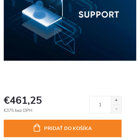
€461,25
€375 bez DPH
Jednotková
cena:
PRIDAŤ DO KOŠÍKA