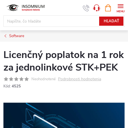
Prejsť
NÁKUPN
www.insomnium.sk - Chat
KOŠÍK
na
obsah
HĽADAŤ
Software
Licenčný poplatok na 1 rok
za jednolinkové STK+PEK
Podrobnosti hodnotenia
Neohodnotené
Kód:
4525