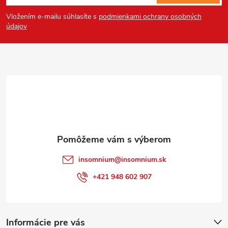
á
Vložením e-mailu súhlasíte s
podmienkami ochrany osobných
p
údajov
ä
t
i
e
insomnium
@
insomnium.sk
+421 948 602 907
Informácie pre vás