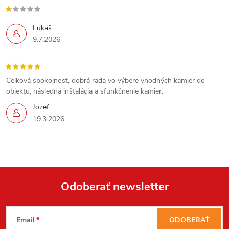
Lukáš
9.7.2026
Celková spokojnosť, dobrá rada vo výbere vhodných kamier do
objektu, následná inštalácia a sfunkčnenie kamier.
Jozef
19.3.2026
Odoberať newsletter
Z
Send
Email
ODOBERAŤ
Powered by chaterimo