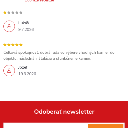
Zobraziť recenzie
Lukáš
9.7.2026
Celková spokojnosť, dobrá rada vo výbere vhodných kamier do
objektu, následná inštalácia a sfunkčnenie kamier.
Jozef
19.3.2026
Odoberať newsletter
Z
Send