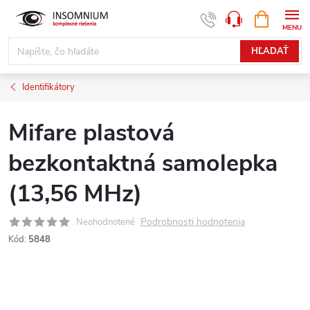
Prejsť
NÁKUPN
www.insomnium.sk - Chat
KOŠÍK
na
obsah
HĽADAŤ
Identifikátory
Mifare plastová
bezkontaktná samolepka
(13,56 MHz)
Podrobnosti hodnotenia
Neohodnotené
Kód:
5848