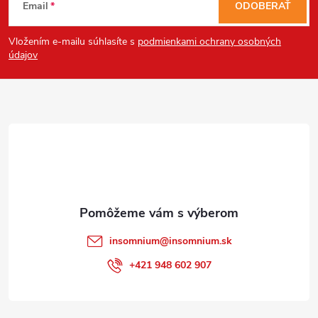
Email
ODOBERAŤ
Powered by chaterimo
á
Vložením e-mailu súhlasíte s
podmienkami ochrany osobných
p
údajov
ä
t
i
e
insomnium
@
insomnium.sk
+421 948 602 907