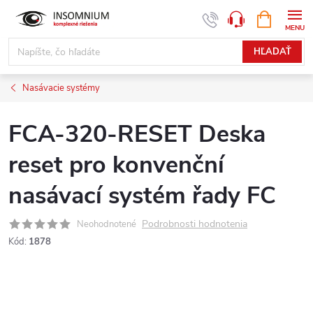
Prejsť
NÁKUPN
www.insomnium.sk - Chat
KOŠÍK
na
obsah
HĽADAŤ
Nasávacie systémy
FCA-320-RESET Deska
reset pro konvenční
nasávací systém řady FC
Podrobnosti hodnotenia
Neohodnotené
Kód:
1878