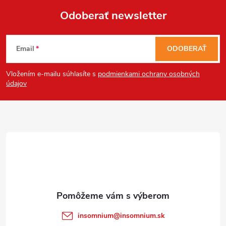
Odoberať newsletter
Send
Z
Powered by chaterimo
Email
ODOBERAŤ
á
Vložením e-mailu súhlasíte s
podmienkami ochrany osobných
p
údajov
ä
t
i
e
insomnium
@
insomnium.sk