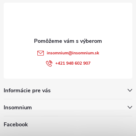
t
i
e
insomnium
@
insomnium.sk
+421 948 602 907
Informácie pre vás
Insomnium
Facebook