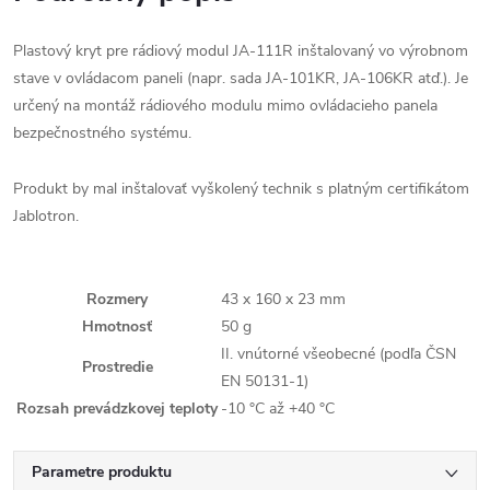
Plastový kryt pre rádiový modul JA-111R inštalovaný vo výrobnom
stave v ovládacom paneli (napr. sada JA-101KR, JA-106KR atď.). Je
určený na montáž rádiového modulu mimo ovládacieho panela
bezpečnostného systému.
Produkt by mal inštalovať vyškolený technik s platným certifikátom
Jablotron.
Rozmery
43 x 160 x 23 mm
Hmotnosť
50 g
II. vnútorné všeobecné (podľa ČSN
Prostredie
EN 50131-1)
Rozsah prevádzkovej teploty
-10 °C až +40 °C
Parametre produktu