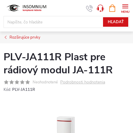
Prejsť
NÁKUPN
www.insomnium.sk - Chat
KOŠÍK
na
obsah
HĽADAŤ
Rozširujúce prvky
PLV-JA111R Plast pre
rádiový modul JA-111R
Podrobnosti hodnotenia
Neohodnotené
Kód:
PLV-JA111R