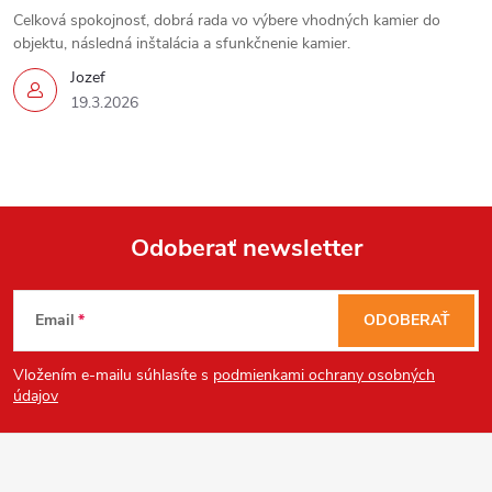
Celková spokojnosť, dobrá rada vo výbere vhodných kamier do
objektu, následná inštalácia a sfunkčnenie kamier.
Jozef
19.3.2026
Send
Powered by chaterimo
Odoberať newsletter
Z
Email
ODOBERAŤ
á
Vložením e-mailu súhlasíte s
podmienkami ochrany osobných
p
údajov
ä