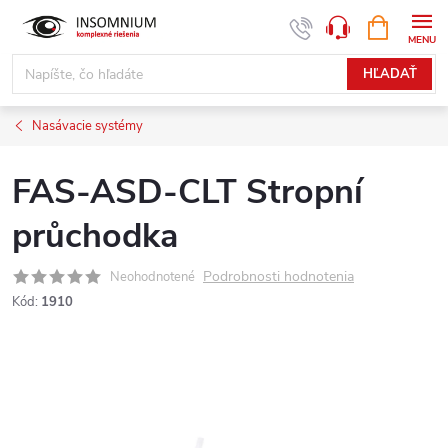
Prejsť
NÁKUPN
www.insomnium.sk - Chat
KOŠÍK
na
obsah
HĽADAŤ
Nasávacie systémy
FAS-ASD-CLT Stropní
průchodka
Podrobnosti hodnotenia
Neohodnotené
Kód:
1910