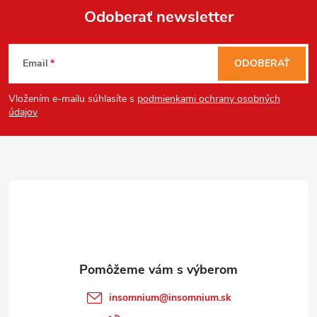
Odoberať newsletter
Send
Z
Powered by chaterimo
Email
ODOBERAŤ
á
Vložením e-mailu súhlasíte s
podmienkami ochrany osobných
p
údajov
ä
t
i
e
insomnium
@
insomnium.sk