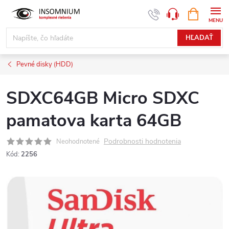
Prejsť
NÁKUPN
www.insomnium.sk - Chat
KOŠÍK
na
obsah
HĽADAŤ
Pevné disky (HDD)
SDXC64GB Micro SDXC
pamatova karta 64GB
Podrobnosti hodnotenia
Neohodnotené
Kód:
2256