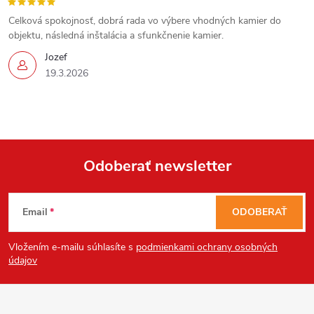
Celková spokojnosť, dobrá rada vo výbere vhodných kamier do
objektu, následná inštalácia a sfunkčnenie kamier.
Jozef
19.3.2026
Send
Powered by chaterimo
Odoberať newsletter
Z
Email
ODOBERAŤ
á
Vložením e-mailu súhlasíte s
podmienkami ochrany osobných
p
údajov
ä