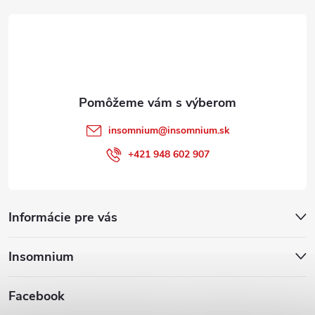
t
i
e
insomnium
@
insomnium.sk
+421 948 602 907
Informácie pre vás
Insomnium
Facebook