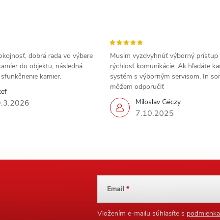
okojnosť, dobrá rada vo výbere
Musim vyzdvyhnúť výborný prístup
amier do objektu, následná
rýchlosť komunikácie. Ak hľadáte k
a sfunkčnenie kamier.
systém s výborným servisom, In s
môžem odporučiť
zef
Miloslav Géczy
.3.2026
7.10.2025
Email
Vložením e-mailu súhlasíte s
podmienka