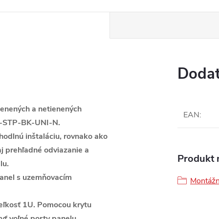
Dodat
www.
tienených a netienených
EAN
:
0-STP-BK-UNI-N.
odlnú inštaláciu, rovnako ako
aj prehľadné odviazanie a
Produkt n
lu.
panel s uzemňovacím
Montážn
 veľkosť 1U. Pomocou krytu
ť voľné porty panelu.