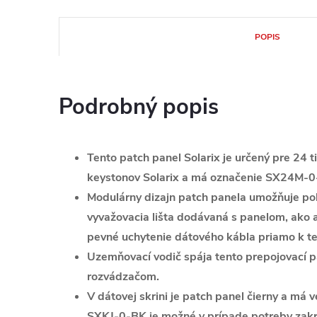
POPIS
Podrobný popis
Tento patch panel Solarix je určený pre 24 
keystonov Solarix a má označenie SX24M-
Modulárny dizajn patch panela umožňuje poh
vyvažovacia lišta dodávaná s panelom, ako 
pevné uchytenie dátového kábla priamo k te
Uzemňovací vodič spája tento prepojovací 
rozvádzačom.
V dátovej skrini je patch panel čierny a má
SXKJ-0-BK je možné v prípade potreby zakry