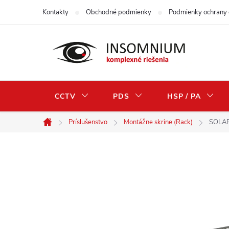
Prejsť
Kontakty
Obchodné podmienky
Podmienky ochrany 
na
obsah
CCTV
PDS
HSP / PA
Príslušenstvo
Montážne skrine (Rack)
SOLAR
Domov