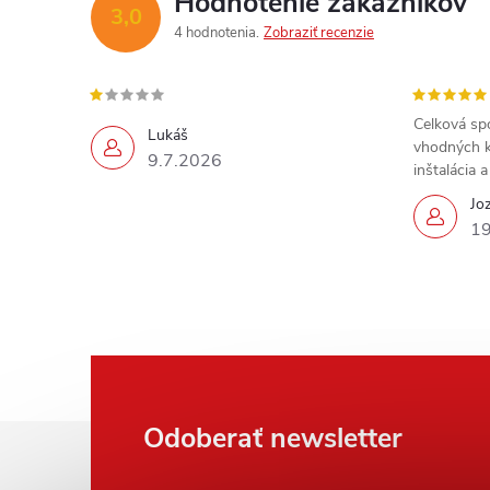
Hodnotenie zákazníkov
3,0
4 hodnotenia
Zobraziť recenzie
Celková sp
Lukáš
vhodných k
9.7.2026
inštalácia 
Jo
19
Z
Odoberať newsletter