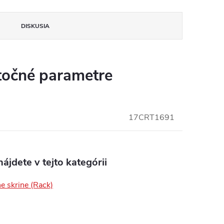
DISKUSIA
očné parametre
insomnium.sk - Chat
17CRT1691
ájdete v tejto kategórii
e skrine (Rack)