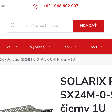
+421 948 602 907
osobných údajov
Odstúpenie od zmluvy / vrátenie peňazí
HĽADAŤ
EZS
Výpredaj
KSS
AVT
IX Patchpanel SX24M-0-STP-BK-UNI-N, čierny 1U
SOLARIX P
SX24M-0-
čierny 1U