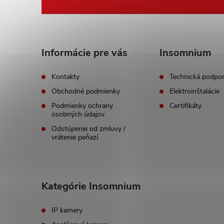
á
p
ä
Informácie pre vás
Insomnium
t
Kontakty
Technická podpo
Obchodné podmienky
Elektroinštalácie
i
Podmienky ochrany
Certifikáty
osobných údajov
e
Odstúpenie od zmluvy /
vrátenie peňazí
Kategórie Insomnium
IP kamery