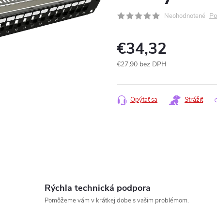
Po
Neohodnotené
€34,32
€27,90 bez DPH
Jednotková
cena:
Opýtať sa
Strážiť
Rýchla technická podpora
Pomôžeme vám v krátkej dobe s vašim problémom.