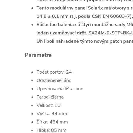
Tento modulárny panel Solarix má otvory s
14,8 ± 0,1 mm (t.j. podľa ČSN EN 60603-7).
Súčasťou balenia sú štyri montážne sady M6
jeden uzemňovací drôt. SX24M-0-STP-BK
UNI boli nahradené týmto novým patch pan
Parametre
Počet portov: 24
Odstienenie: áno
Upevňovacia lišta: áno
Farba: čierna
Veľkosť: 1U
Výška: 44 mm
Šírka: 484 mm
Hĺbka: 85 mm