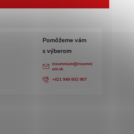
insomnium
@
insomni
um.sk
+421 948 602 907