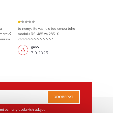
 a
to nemyslite vazne s tou cenou toho
amerový
modulu RS-485 za 285.-€
omnium
???????????????????????
gabo
7.9.2025
ODOBERAŤ
mi ochrany osobných údajov