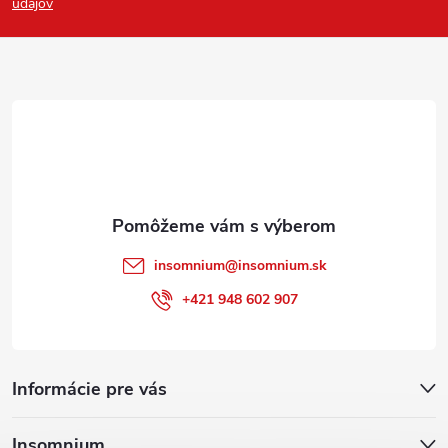
p
údajov
ä
t
i
e
insomnium
@
insomnium.sk
+421 948 602 907
Informácie pre vás
Insomnium