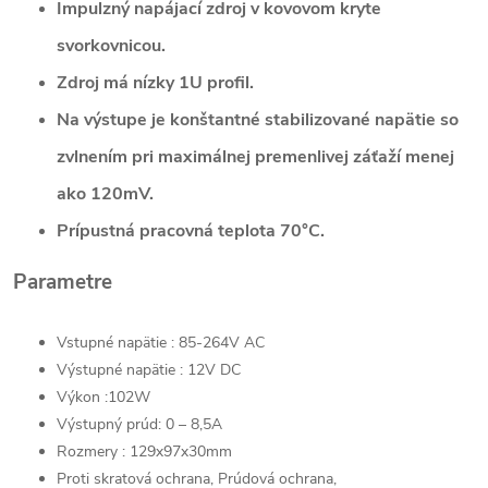
Impulzný napájací zdroj v kovovom kryte
svorkovnicou.
Zdroj má nízky 1U profil.
Na výstupe je konštantné stabilizované napätie so
zvlnením pri maximálnej premenlivej záťaží menej
ako 120mV.
Prípustná pracovná teplota 70°C.
Parametre
Vstupné napätie : 85-264V AC
Výstupné napätie : 12V DC
Výkon :102W
Výstupný prúd: 0 – 8,5A
Rozmery : 129x97x30mm
Proti skratová ochrana, Prúdová ochrana,