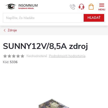
Prejsť
NÁKUPN
www.insomnium.sk - Chat
KOŠÍK
na
obsah
HĽADAŤ
Zdroje
SUNNY12V/8,5A zdroj
Podrobnosti hodnotenia
Neohodnotené
Kód:
5336