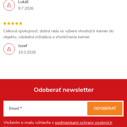
Lukáš
9.7.2026
Celková spokojnosť, dobrá rada vo výbere vhodných kamier do
objektu, následná inštalácia a sfunkčnenie kamier.
Jozef
19.3.2026
Send
Powered by chaterimo
Odoberať newsletter
Z
Email
ODOBERAŤ
á
Vložením e-mailu súhlasíte s
podmienkami ochrany osobných