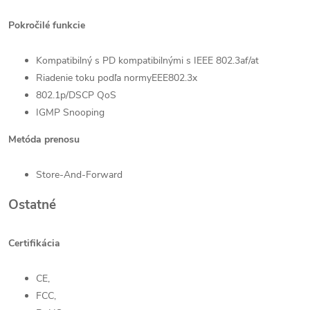
Pokročilé funkcie
Kompatibilný s PD kompatibilnými s IEEE 802.3af/at
Riadenie toku podľa normyEEE802.3x
802.1p/DSCP QoS
IGMP Snooping
Metóda prenosu
Store-And-Forward
Ostatné
Certifikácia
CE,
FCC,