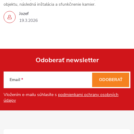
objektu, následná inštalácia a sfunkčnenie kamier.
Jozef
19.3.2026
Odoberať newsletter
Z
Email
ODOBERAŤ
á
Vložením e-mailu súhlasíte s
podmienkami ochrany osobných
p
údajov
ä
t