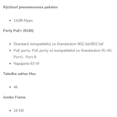
Rýchlosť presmerovania paketov
14,88 Mpps
Porty PoE+ (RJ45)
Štandard: kompatibilný so štandardom 802.3at/802.3af
PoE porty: PoE porty sú kompatibilné so štandardom RJ-45:
Port1- Port 8
Napájanie 63 W
Tabuľka adries Mac
4K
Jumbo Frame
16 KB