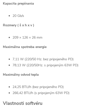
Kapacita prepínania
20 Gb/s
Rozmery ( š x h x v )
209 × 126 × 26 mm
Maximálna spotreba energie
7,11 W (220/50 Hz. bez pripojeného PD)
78,13 W (220/50Hz. s pripojeným 63W PD)
Maximálny odvod tepla
24,25 BTU/h (bez pripojeného PD)
266,42 BTU/h (s pripojeným 63W PD)
Vlastnosti softvéru