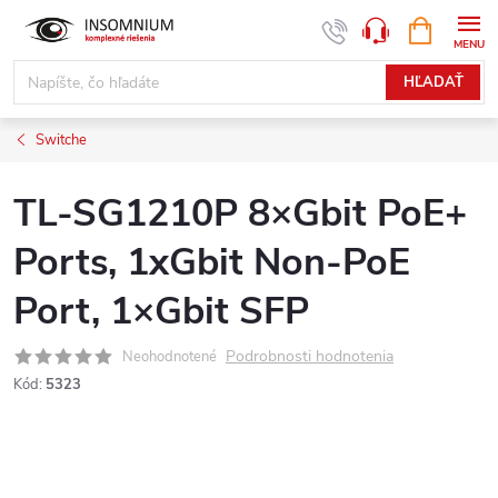
Prejsť
NÁKUPN
www.insomnium.sk - Chat
KOŠÍK
na
obsah
HĽADAŤ
Switche
TL-SG1210P 8×Gbit PoE+
Ports, 1xGbit Non-PoE
Port, 1×Gbit SFP
Podrobnosti hodnotenia
Neohodnotené
Kód:
5323