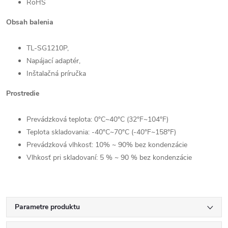
RoHS
Obsah balenia
TL-SG1210P,
Napájací adaptér,
Inštalačná príručka
Prostredie
Prevádzková teplota: 0°C~40°C (32°F~104°F)
Send
Teplota skladovania: -40°C~70°C (-40°F~158°F)
Powered by chaterimo
Prevádzková vlhkosť: 10% ~ 90% bez kondenzácie
Vlhkosť pri skladovaní: 5 % ~ 90 % bez kondenzácie
Parametre produktu