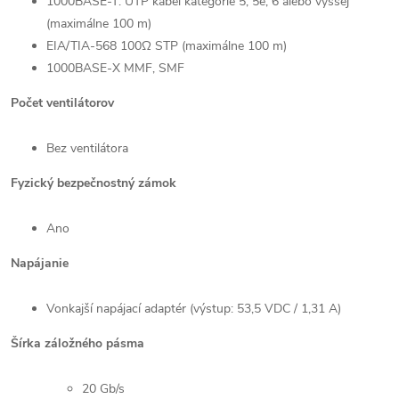
1000BASE-T: UTP kábel kategórie 5, 5e, 6 alebo vyššej
(maximálne 100 m)
EIA/TIA-568 100Ω STP (maximálne 100 m)
1000BASE-X MMF, SMF
Počet ventilátorov
Bez ventilátora
Fyzický bezpečnostný zámok
Ano
Napájanie
Vonkajší napájací adaptér (výstup: 53,5 VDC / 1,31 A)
Šírka záložného pásma
20 Gb/s