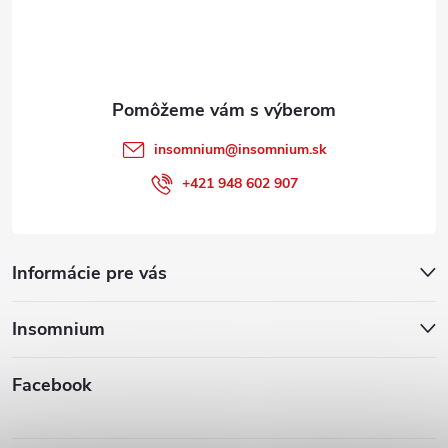
i
e
insomnium
@
insomnium.sk
+421 948 602 907
Informácie pre vás
Insomnium
Facebook