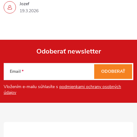
Jozef
19.3.2026
Send
Odoberať newsletter
Powered by chaterimo
Z
Email
ODOBERAŤ
á
Vložením e-mailu súhlasíte s
podmienkami ochrany osobných
p
údajov
ä
t