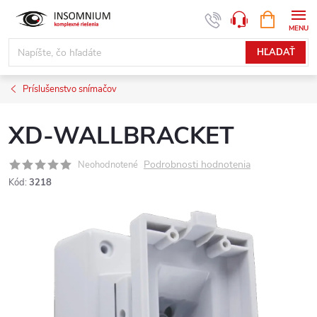
Prejsť
NÁKUPN
www.insomnium.sk - Chat
KOŠÍK
na
obsah
HĽADAŤ
Príslušenstvo snímačov
XD-WALLBRACKET
Podrobnosti hodnotenia
Neohodnotené
Kód:
3218