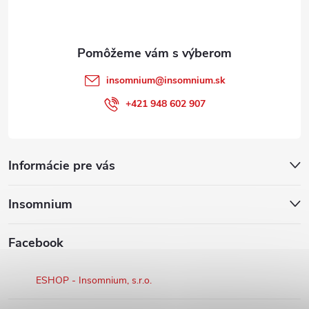
i
e
insomnium
@
insomnium.sk
+421 948 602 907
Informácie pre vás
Insomnium
Facebook
ESHOP - Insomnium, s.r.o.