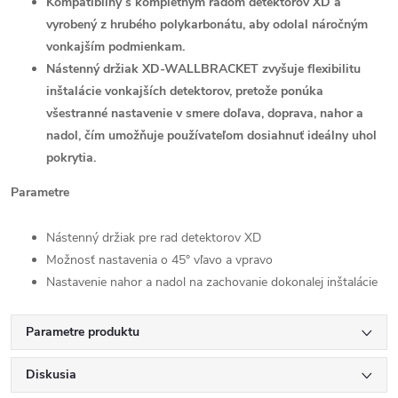
Kompatibilný s kompletným radom detektorov XD a
vyrobený z hrubého polykarbonátu, aby odolal náročným
vonkajším podmienkam.
Nástenný držiak XD-WALLBRACKET zvyšuje flexibilitu
inštalácie vonkajších detektorov, pretože ponúka
všestranné nastavenie v smere doľava, doprava, nahor a
nadol, čím umožňuje používateľom dosiahnuť ideálny uhol
pokrytia.
Parametre
Nástenný držiak pre rad detektorov XD
Možnosť nastavenia o 45° vľavo a vpravo
Nastavenie nahor a nadol na zachovanie dokonalej inštalácie
Parametre produktu
Diskusia