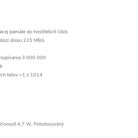
acej pamäte do hostiteľa 6 Gb/s
a do/z disku 215 MB/s
a/vypísania 3 000 000
ok
ných bitov <1 z 1014
ečinnosť 4,7 W, Pohotovostný