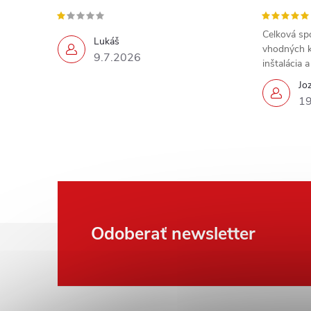
Celková sp
Lukáš
vhodných k
9.7.2026
inštalácia 
Jo
19
Z
Odoberať newsletter
á
p