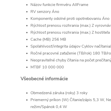
Názov funkcie firmvéru AllFrame
RV senzory Áno
Komponenty odolné proti opotrebovaniu Áno
Rýchlosť prenosu rozhrania (max.) Z vyrovnáv
Rýchlosť prenosu rozhrania (max.) Z hostiteľ
Cache (MB) 256 MB
Spoľahlivosť/integrita údajov Cyklov načítani
Ročné pracovné zaťaženie (TB/rok) 180 TB/r
Neopraviteľné chyby čítania na počet prečíta
MTBF 10 000 000
Všeobecné informácie
Obmedzená záruka (roky) 3 roky
Priemerný príkon (W) Čítanie/zápis 5,3 W, N
režim/Spánok 0,4 W