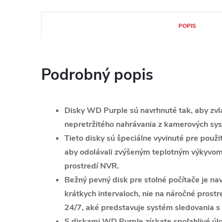
POPIS
Podrobný popis
Disky WD Purple sú navrhnuté tak, aby zv
nepretržitého nahrávania z kamerových sy
Tieto disky sú špeciálne vyvinuté pre použ
aby odolávali zvýšeným teplotným výkyvom 
prostredí NVR.
Bežný pevný disk pre stolné počítače je na
krátkych intervaloch, nie na náročné prostr
24/7, aké predstavuje systém sledovania s
S diskami WD Purple získate spoľahlivé úlo