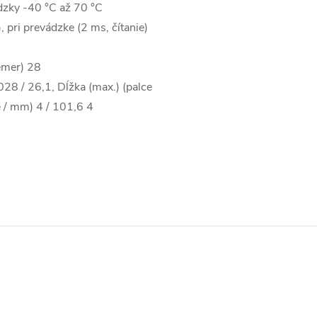
dzky -40 °C až 70 °C
, pri prevádzke (2 ms, čítanie)
emer) 28
28 / 26,1, Dĺžka (max.) (palce
e / mm) 4 / 101,6 4