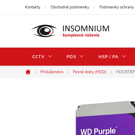
Prejsť
Kontakty
Obchodné podmienky
Podmienky ochrany 
na
obsah
CCTV
PDS
HSP / PA
Príslušenstvo
Pevné disky (HDD)
HDD8TBPur
Domov