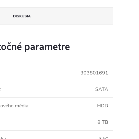
DISKUSIA
očné parametre
303801691
:
SATA
insomnium.sk - Chat
ťového média
:
HDD
8 TB
sku
:
3,5"