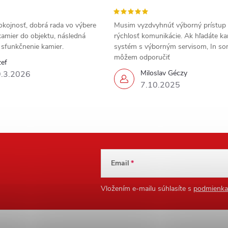
okojnosť, dobrá rada vo výbere
Musim vyzdvyhnúť výborný prístup
amier do objektu, následná
rýchlosť komunikácie. Ak hľadáte k
a sfunkčnenie kamier.
systém s výborným servisom, In s
môžem odporučiť
zef
Miloslav Géczy
.3.2026
7.10.2025
Email
Vložením e-mailu súhlasíte s
podmienka