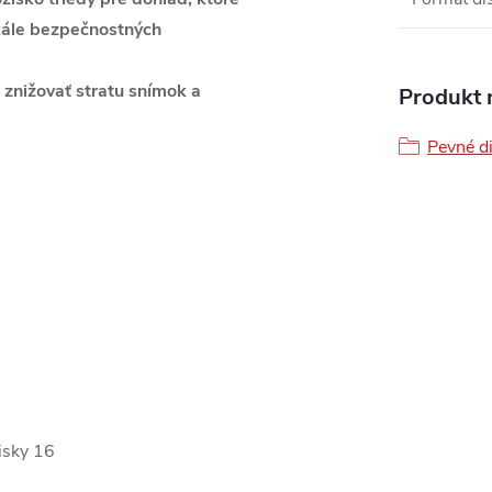
škále bezpečnostných
znižovať stratu snímok a
Produkt n
Pevné d
isky 16