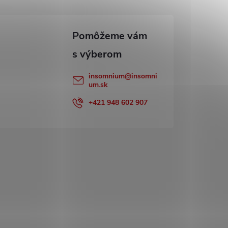
insomnium
@
insomni
um.sk
+421 948 602 907