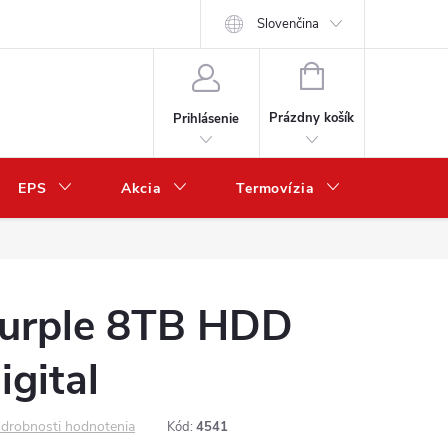
Slovenčina
NÁKUPNÝ
KOŠÍK
Prázdny košík
Prihlásenie
EPS
Akcia
Termovízia
Predaj 
rple 8TB HDD
gital
drobnosti hodnotenia
Kód:
4541