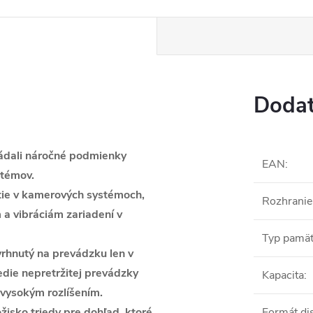
Dodat
ládali náročné podmienky
EAN
:
stémov.
itie v kamerových systémoch,
Rozhranie
www.
a vibráciám zariadení v
Typ pamä
vrhnutý na prevádzku len v
edie nepretržitej prevádzky
Kapacita
:
 vysokým rozlíšením.
žisko triedy pre dohľad, ktoré
Formát di