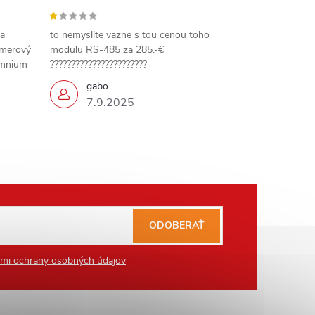
 a
to nemyslite vazne s tou cenou toho
amerový
modulu RS-485 za 285.-€
omnium
???????????????????????
gabo
7.9.2025
ODOBERAŤ
mi ochrany osobných údajov