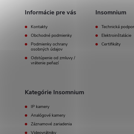
ä
Informácie pre vás
Insomnium
t
Kontakty
Technická podpo
Obchodné podmienky
Elektroinštalácie
i
Podmienky ochrany
Certifikáty
osobných údajov
e
Odstúpenie od zmluvy /
vrátenie peňazí
Kategórie Insomnium
IP kamery
Analógové kamery
Záznamové zariadenia
Videovrátniky