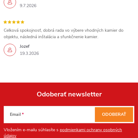
9.7.2026
Celková spokojnosť, dobrá rada vo výbere vhodných kamier do
objektu, následná inštalácia a sfunkčnenie kamier.
Jozef
19.3.2026
Send
Powered by chaterimo
Odoberať newsletter
Z
Email
ODOBERAŤ
á
Vložením e-mailu súhlasíte s
podmienkami ochrany osobných
údajov