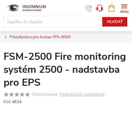
Prejsť
NÁKUPN
www.insomnium.sk - Chat
KOŠÍK
na
obsah
HĽADAŤ
Príslušenstvo pre Avenar FPA-8000
FSM-2500 Fire monitoring
systém 2500 - nadstavba
pro EPS
Podrobnosti hodnotenia
Neohodnotené
Kód:
4614