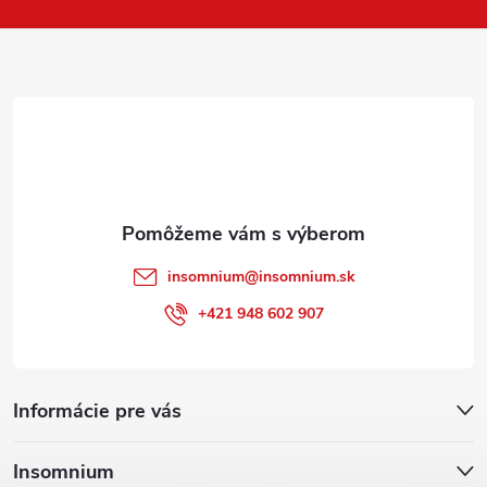
p
ä
t
i
e
insomnium
@
insomnium.sk
+421 948 602 907
Informácie pre vás
Insomnium