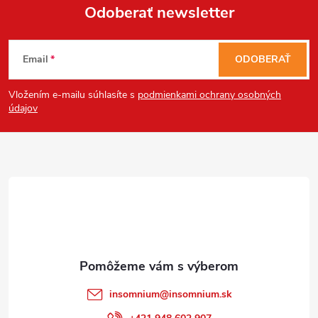
Odoberať newsletter
Z
Email
ODOBERAŤ
á
Vložením e-mailu súhlasíte s
podmienkami ochrany osobných
p
údajov
ä
t
Send
i
Powered by chaterimo
e
insomnium
@
insomnium.sk