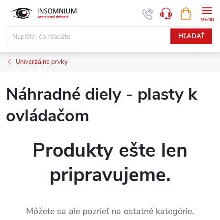
Prejsť
NÁKUPN
www.insomnium.sk - Chat
KOŠÍK
na
obsah
HĽADAŤ
Univerzálne prvky
Náhradné diely - plasty k
ovládačom
Produkty ešte len
pripravujeme.
Môžete sa ale pozrieť na ostatné kategórie.