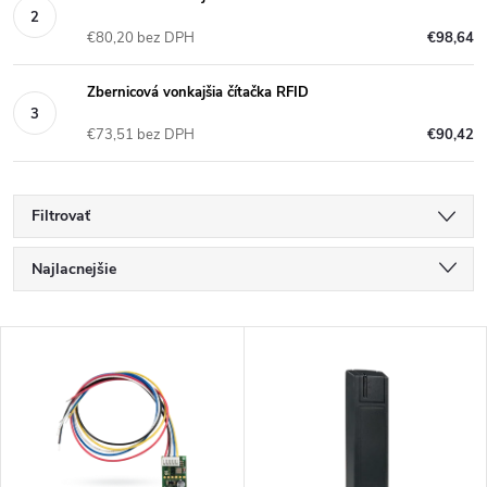
€80,20 bez DPH
€98,64
Zbernicová vonkajšia čítačka RFID
€73,51 bez DPH
€90,42
Filtrovať
R
Najlacnejšie
a
Najdrahšie
V
Najpredávanejšie
d
ý
Abecedne
e
p