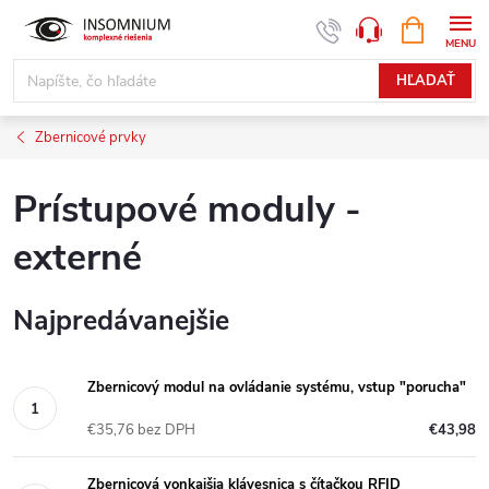
Prejsť
NÁKUPN
www.insomnium.sk - Chat
KOŠÍK
na
obsah
HĽADAŤ
Zbernicové prvky
Prístupové moduly -
externé
Najpredávanejšie
Zbernicový modul na ovládanie systému, vstup "porucha"
€35,76 bez DPH
€43,98
Zbernicová vonkajšia klávesnica s čítačkou RFID