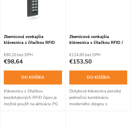
t
o
o
v
v
Zbernicová vonkajšia
Zbernicová vonkajšia
klávesnica s čítačkou RFID
klávesnica s čítačkou RFID /
NFC (biela)
€80,20 bez DPH
€124,80 bez DPH
€98,64
€153,50
DO KOŠÍKA
DO KOŠÍKA
Klávesnicu s čítačkou
Dotyková klávesnica ponúká
bezdotykových RFID čipov je
jedinečnú kombináciu
možné použiť na aktiváciu PG
moderného dizajnu s
výstupu (napr. k riadeniu
technológiou čítania dvoch
prístupu ovládaním dverného
médií. Predný povrch je
zámku) alebo na ovládanie
vyrobený zo špeciálneho
sekcie...
syntetického tvrdeného skla,