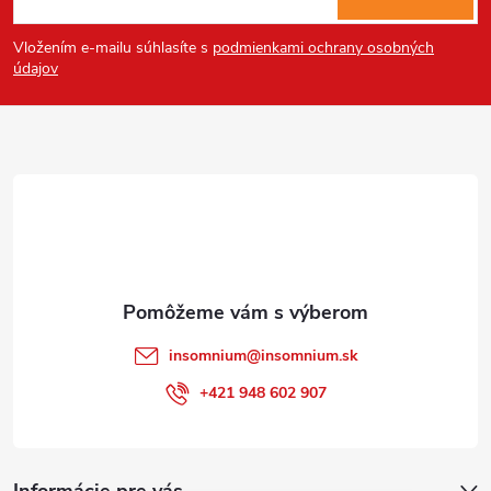
á
Vložením e-mailu súhlasíte s
podmienkami ochrany osobných
p
údajov
ä
t
i
e
insomnium
@
insomnium.sk
+421 948 602 907