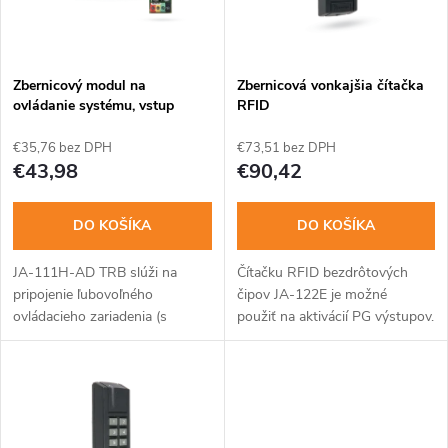
n
i
i
s
e
Zbernicový modul na
Zbernicová vonkajšia čítačka
ovládanie systému, vstup
RFID
p
"porucha"
p
€35,76 bez DPH
€73,51 bez DPH
r
€43,98
€90,42
r
o
DO KOŠÍKA
DO KOŠÍKA
o
d
JA-111H-AD TRB slúži na
Čítačku RFID bezdrôtových
d
pripojenie ľubovoľného
čipov JA-122E je možné
u
ovládacieho zariadenia (s
použiť na aktivácií PG výstupov.
u
kontaktnými alebo impulznými
Je možné ju použiť napr. k
k
výstupmi) do systému
ovládaniu prístupu (otváranie
JABLOTRON 100+ a poskytuje
dverného zámku). Disponuje...
k
preň ho napájanie zo...
t