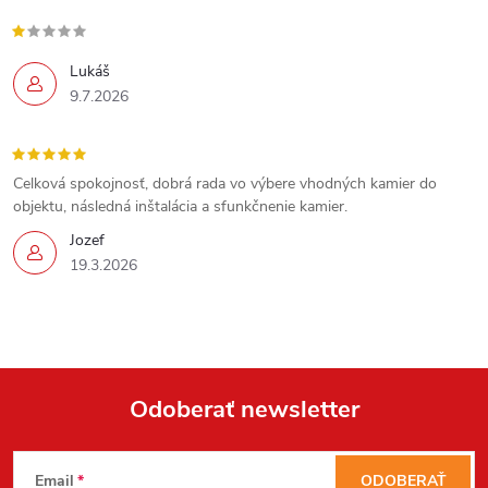
v
k
Lukáš
9.7.2026
y
v
Send
Celková spokojnosť, dobrá rada vo výbere vhodných kamier do
ý
Powered by chaterimo
objektu, následná inštalácia a sfunkčnenie kamier.
p
Jozef
19.3.2026
i
s
u
Odoberať newsletter
Z
Email
ODOBERAŤ