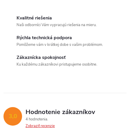
vyrobený zo špeciálneho
O
syntetického tvrdeného skla,
ktoré...
v
Kvalitné riešenia
Naši odborníci Vám vypracujú riešenia na mieru.
l
Rýchla technická podpora
á
Pomôžeme vám v krátkej dobe s vašim problémom.
d
Zákaznícka spokojnosť
a
Ku každému zákazníkovi pristupujeme osobitne.
c
i
e
p
Hodnotenie zákazníkov
3,0
4 hodnotenia
r
Zobraziť recenzie