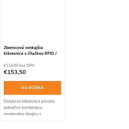
ktoré...
Zbernicová vonkajšia
klávesnica s čítačkou RFID /
NFC (čierna)
€124,80 bez DPH
€153,50
DO KOŠÍKA
Dotyková klávesnica ponúka
jedinečnú kombináciu
moderného dizajnu s
technológiou čítania dvoch
médií. Predný povrch je