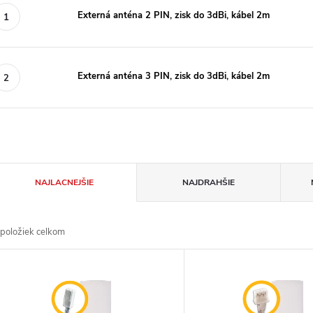
Externá anténa 2 PIN, zisk do 3dBi, kábel 2m
Externá anténa 3 PIN, zisk do 3dBi, kábel 2m
R
NAJLACNEJŠIE
NAJDRAHŠIE
a
položiek celkom
d
V
e
ý