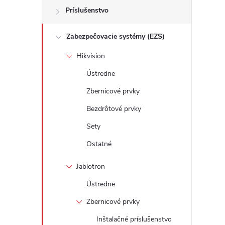
Príslušenstvo
Zabezpečovacie systémy (EZS)
l
Hikvision
Ústredne
Zbernicové prvky
Bezdrôtové prvky
Sety
i
Ostatné
Jablotron
Ústredne
Zbernicové prvky
r
Inštalačné príslušenstvo