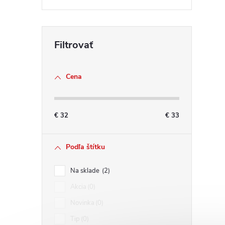
Cena
€
32
€
33
Podľa štítku
Na sklade
2
Akcia
0
Novinka
0
Tip
0