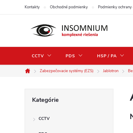
Prejsť
Kontakty
Obchodné podmienky
Podmienky ochrany 
na
obsah
CCTV
PDS
HSP / PA
Zabezpečovacie systémy (EZS)
Jablotron
Be
Domov
B
Preskočiť
Kategórie
kategórie
o
CCTV
č