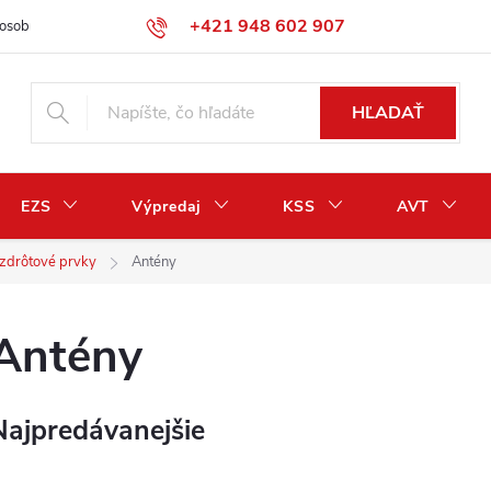
+421 948 602 907
osobných údajov
Odstúpenie od zmluvy / vrátenie peňazí
HĽADAŤ
EZS
Výpredaj
KSS
AVT
zdrôtové prvky
Antény
Antény
Najpredávanejšie