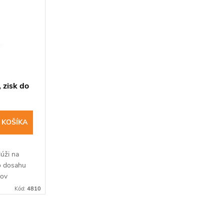
 zisk do
 KOŠÍKA
úži na
o dosahu
tov
mu
Kód:
4810
rekvencii
..