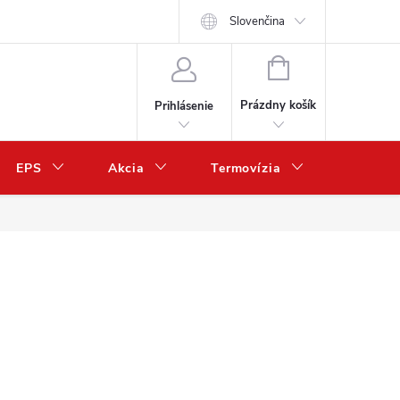
Slovenčina
NÁKUPNÝ
KOŠÍK
Prázdny košík
Prihlásenie
EPS
Akcia
Termovízia
Predaj 