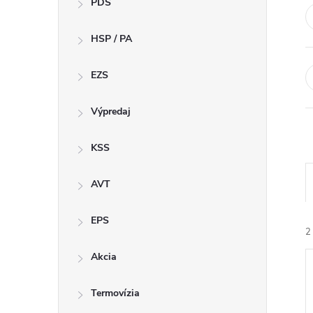
PDS
n
HSP / PA
ý
p
EZS
a
Výpredaj
n
KSS
e
AVT
l
EPS
2
Akcia
Termovízia