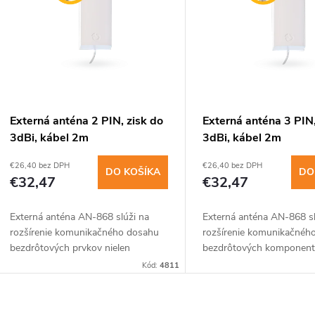
n
p
e
s
p
p
Externá anténa 2 PIN, zisk do
Externá anténa 3 PIN,
r
3dBi, kábel 2m
3dBi, kábel 2m
r
€26,40 bez DPH
€26,40 bez DPH
o
DO KOŠÍKA
DO
€32,47
€32,47
o
d
Externá anténa AN-868 slúži na
Externá anténa AN-868 sl
d
rozšírenie komunikačného dosahu
rozšírenie komunikačnéh
u
bezdrôtových prvkov nielen
bezdrôtových komponen
u
zabezpečovacích systémov
zabezpečovacieho systé
Kód:
4811
k
Jablotron pracujúcich na frekvencii
Jablotron pracujúcich na f
k
868 MHz.
868 MHz. Anténa je aj vo.