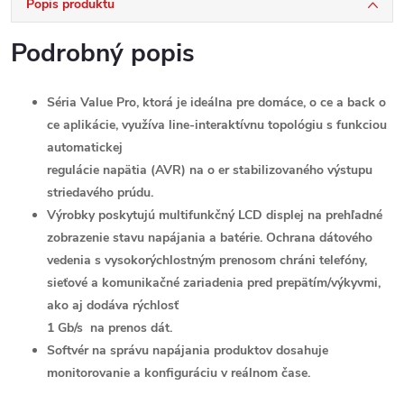
Popis produktu
Podrobný popis
Séria Value Pro, ktorá je ideálna pre domáce, o ce a back o
ce aplikácie, využíva line-interaktívnu topológiu s funkciou
automatickej
regulácie napätia (AVR) na o er stabilizovaného výstupu
striedavého prúdu.
Výrobky poskytujú multifunkčný LCD
displej na prehľadné
zobrazenie stavu napájania a batérie. Ochrana dátového
vedenia s vysokorýchlostným prenosom chráni
telefóny,
sieťové a komunikačné zariadenia pred prepätím/výkyvmi,
ako aj dodáva rýchlosť
1 Gb/s na prenos dát.
Softvér na správu napájania produktov dosahuje
monitorovanie a konfiguráciu v reálnom čase.