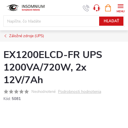
Prejsť
NÁKUPN
www.insomnium.sk - Chat
KOŠÍK
na
obsah
HĽADAŤ
Záložné zdroje (UPS)
EX1200ELCD-FR UPS
1200VA/720W, 2x
12V/7Ah
Podrobnosti hodnotenia
Neohodnotené
Kód:
5081