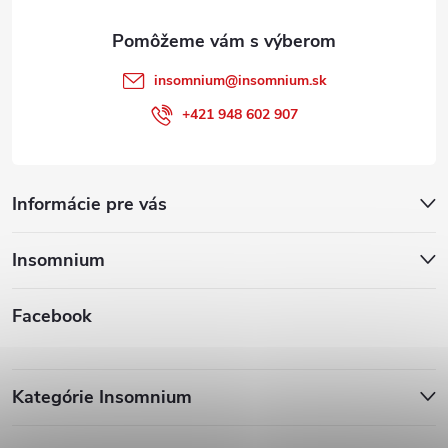
e
insomnium
@
insomnium.sk
+421 948 602 907
Informácie pre vás
Insomnium
Facebook
Kategórie Insomnium