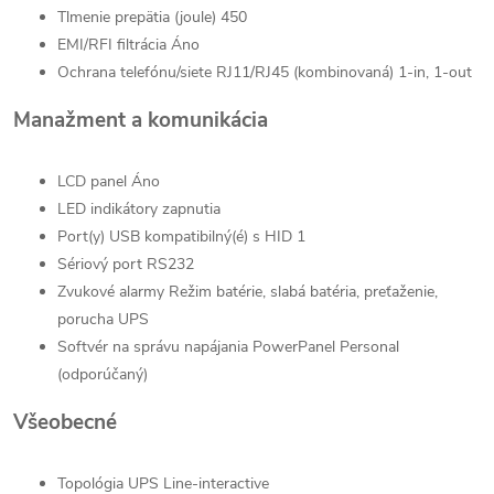
Tlmenie prepätia (joule) 450
EMI/RFI filtrácia Áno
Ochrana telefónu/siete RJ11/RJ45 (kombinovaná) 1-in, 1-out
Manažment a komunikácia
LCD panel Áno
LED indikátory zapnutia
Port(y) USB kompatibilný(é) s HID 1
Sériový port RS232
Zvukové alarmy Režim batérie, slabá batéria, preťaženie,
porucha UPS
Softvér na správu napájania PowerPanel Personal
(odporúčaný)
Všeobecné
Topológia UPS Line-interactive