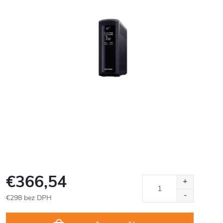
€366,54
€298 bez DPH
Jednotková
cena: