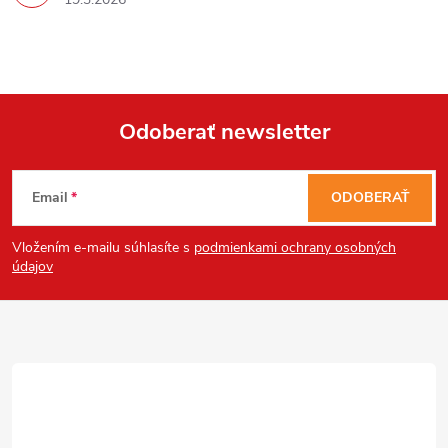
Odoberať newsletter
Z
Email
ODOBERAŤ
á
Vložením e-mailu súhlasíte s
podmienkami ochrany osobných
p
údajov
ä
t
i