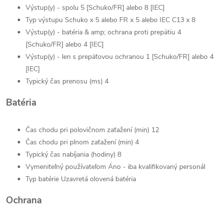
Výstup(y) - spolu 5 [Schuko/FR] alebo 8 [IEC]
Typ výstupu Schuko x 5 alebo FR x 5 alebo IEC C13 x 8
Výstup(y) - batéria & amp; ochrana proti prepätiu 4
[Schuko/FR] alebo 4 [IEC]
Výstup(y) - len s prepäťovou ochranou 1 [Schuko/FR] alebo 4
[IEC]
Typický čas prenosu (ms) 4
Batéria
Čas chodu pri polovičnom zaťažení (min) 12
Čas chodu pri plnom zaťažení (min) 4
Typický čas nabíjania (hodiny) 8
Vymeniteľný používateľom Áno - iba kvalifikovaný personál
Typ batérie Uzavretá olovená batéria
Ochrana