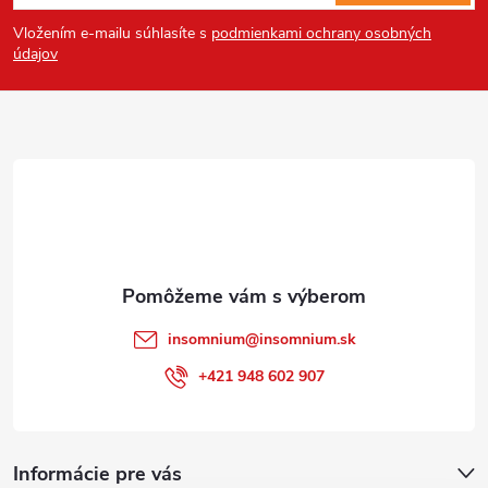
á
Vložením e-mailu súhlasíte s
podmienkami ochrany osobných
p
údajov
ä
t
i
e
insomnium
@
insomnium.sk
+421 948 602 907
Informácie pre vás