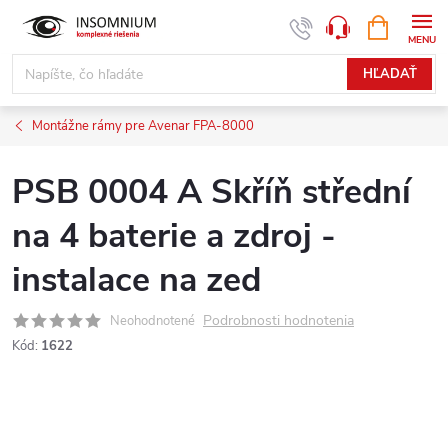
Prejsť
NÁKUPN
www.insomnium.sk - Chat
KOŠÍK
na
obsah
HĽADAŤ
Montážne rámy pre Avenar FPA-8000
PSB 0004 A Skříň střední
na 4 baterie a zdroj -
instalace na zed
Podrobnosti hodnotenia
Neohodnotené
Kód:
1622