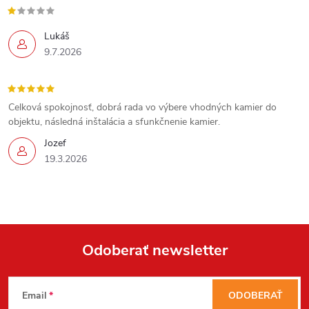
Lukáš
9.7.2026
Celková spokojnosť, dobrá rada vo výbere vhodných kamier do
objektu, následná inštalácia a sfunkčnenie kamier.
Jozef
19.3.2026
Send
Powered by chaterimo
Odoberať newsletter
Z
Email
ODOBERAŤ