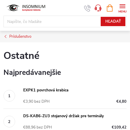
Prejsť
NÁKUPN
www.insomnium.sk - Chat
KOŠÍK
na
obsah
HĽADAŤ
Príslušenstvo
Ostatné
Najpredávanejšie
EXPK1 povrchová krabica
€3,90 bez DPH
€4,80
DS-KAB6-ZU3 stojanový držiak pre terminály
€88,96 bez DPH
€109,42