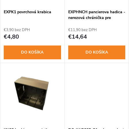
i
s
e
EXPK1 povrchová krabica
EXPHNCH pancierova hadica -
nerezová chránička pre
p
kabeláž
p
€3,90 bez DPH
€11,90 bez DPH
r
€4,80
€14,64
r
o
DO KOŠÍKA
DO KOŠÍKA
o
d
d
u
u
k
k
t
t
o