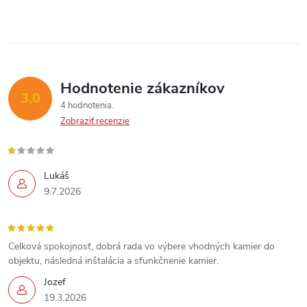
i
Send
e
r
Powered by chaterimo
v
k
Hodnotenie zákazníkov
3,0
y
4 hodnotenia
Zobraziť recenzie
v
ý
Lukáš
p
9.7.2026
i
s
Celková spokojnosť, dobrá rada vo výbere vhodných kamier do
objektu, následná inštalácia a sfunkčnenie kamier.
u
Jozef
19.3.2026