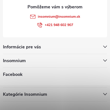
e
insomnium
@
insomnium.sk
+421 948 602 907
Informácie pre vás
Insomnium
Facebook
Kategórie Insomnium