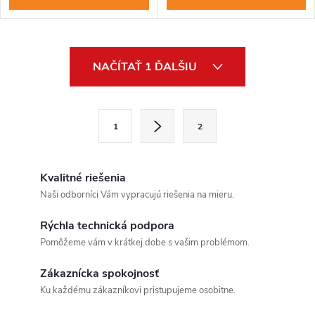
O
NAČÍTAŤ 1 ĎALŠIU
v
l
S
1
2
t
á
r
d
á
Kvalitné riešenia
a
n
Naši odborníci Vám vypracujú riešenia na mieru.
k
c
Rýchla technická podpora
o
Pomôžeme vám v krátkej dobe s vašim problémom.
i
v
a
Zákaznícka spokojnosť
e
Ku každému zákazníkovi pristupujeme osobitne.
n
p