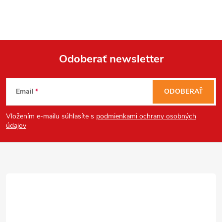
Odoberať newsletter
Z
Email
ODOBERAŤ
á
Vložením e-mailu súhlasíte s
podmienkami ochrany osobných
p
údajov
ä
t
i