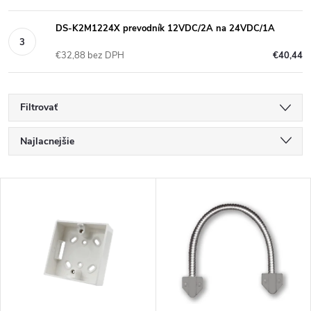
DS-K2M1224X prevodník 12VDC/2A na 24VDC/1A
€32,88 bez DPH
€40,44
Filtrovať
R
Najlacnejšie
a
Najdrahšie
V
Najpredávanejšie
d
ý
Abecedne
e
p
n
i