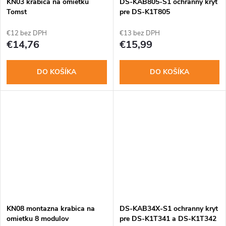
o
KN03 krabica na omietku
DS-KAB805-S1 ochranny kryt
v
Tomst
pre DS-K1T805
v
€12 bez DPH
€13 bez DPH
€14,76
€15,99
DO KOŠÍKA
DO KOŠÍKA
KN08 montazna krabica na
DS-KAB34X-S1 ochranny kryt
omietku 8 modulov
pre DS-K1T341 a DS-K1T342