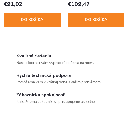
€91,02
€109,47
DO KOŠÍKA
DO KOŠÍKA
O
v
Kvalitné riešenia
Naši odborníci Vám vypracujú riešenia na mieru.
l
Rýchla technická podpora
á
Pomôžeme vám v krátkej dobe s vašim problémom.
d
Zákaznícka spokojnosť
a
Ku každému zákazníkovi pristupujeme osobitne.
c
i