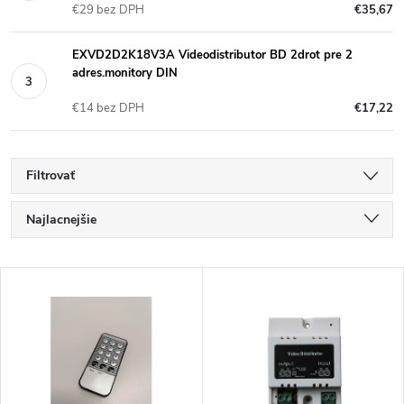
€29 bez DPH
€35,67
EXVD2D2K18V3A Videodistributor BD 2drot pre 2
adres.monitory DIN
€14 bez DPH
€17,22
Filtrovať
R
Najlacnejšie
a
Najdrahšie
V
Najpredávanejšie
d
ý
Abecedne
e
p
n