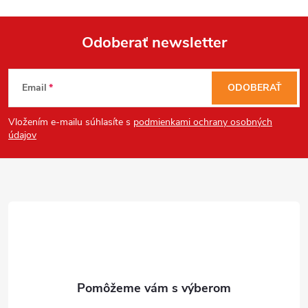
u
Odoberať newsletter
Z
Email
ODOBERAŤ
á
Vložením e-mailu súhlasíte s
podmienkami ochrany osobných
p
údajov
ä
t
i
e