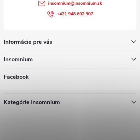
insomnium
@
insomnium.sk
+421 948 602 907
Informácie pre vás
Insomnium
Facebook
Kategórie Insomnium