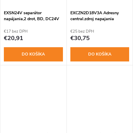
t
o
o
EXSN24V separátor
EXCZN2D18V3A Adresny
v
napájania,2 drot, BD, DC24V
central.zdroj napajania
DC18V3A BD 2drot
v
€17 bez DPH
€25 bez DPH
€20,91
€30,75
DO KOŠÍKA
DO KOŠÍKA