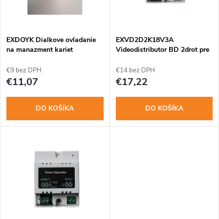
i
i
s
e
EXDOYK Dialkove ovladanie
EXVD2D2K18V3A
na manazment kariet
Videodistributor BD 2drot pre
p
2 adres.monitory DIN
p
€9 bez DPH
€14 bez DPH
r
€11,07
€17,22
r
o
DO KOŠÍKA
DO KOŠÍKA
o
d
d
u
u
k
k
t