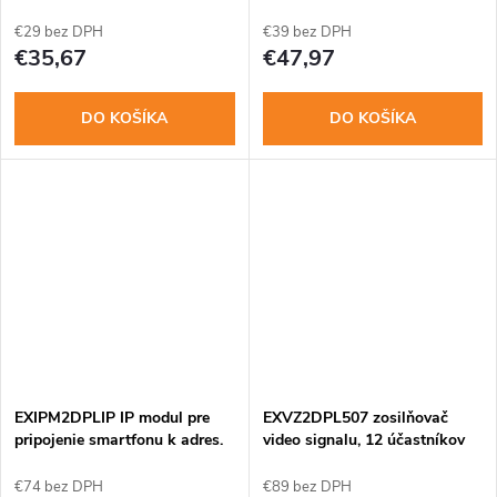
DC18V3A BD 2drot
DIN
€29 bez DPH
€39 bez DPH
€35,67
€47,97
DO KOŠÍKA
DO KOŠÍKA
EXIPM2DPLIP IP modul pre
EXVZ2DPL507 zosilňovač
pripojenie smartfonu k adres.
video signalu, 12 účastníkov
2Drotu
€74 bez DPH
€89 bez DPH