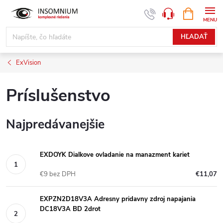
Prejsť
NÁKUPN
www.insomnium.sk - Chat
KOŠÍK
na
obsah
HĽADAŤ
ExVision
Príslušenstvo
Najpredávanejšie
EXDOYK Dialkove ovladanie na manazment kariet
€9 bez DPH
€11,07
EXPZN2D18V3A Adresny pridavny zdroj napajania
DC18V3A BD 2drot