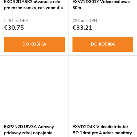
EXOR2DASK2 otvaracie rele
EXVZ2D301Z Videozosilovac,
pre rozne zamky, cas zopnutia
30m
1-15s
€25 bez DPH
€27 bez DPH
€30,75
€33,21
DO KOŠÍKA
DO KOŠÍKA
EXPZN2D18V3A Adresny
EXVD2D4K Videodistributor
pridavny zdroj napajania
BD 2drot pre 4 adres.monitory