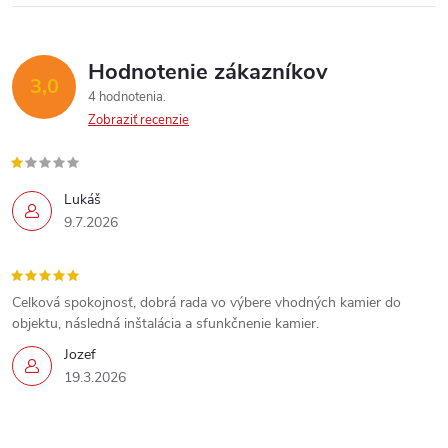
e
p
Hodnotenie zákazníkov
3,0
4 hodnotenia
Send
r
Zobraziť recenzie
Powered by chaterimo
v
k
Lukáš
9.7.2026
y
v
Celková spokojnosť, dobrá rada vo výbere vhodných kamier do
ý
objektu, následná inštalácia a sfunkčnenie kamier.
p
Jozef
19.3.2026
i
s