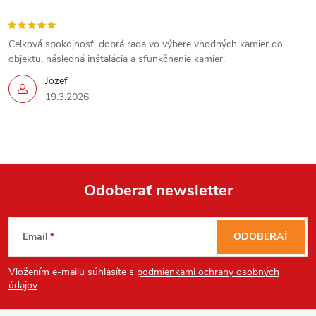
Celková spokojnosť, dobrá rada vo výbere vhodných kamier do
objektu, následná inštalácia a sfunkčnenie kamier.
Jozef
19.3.2026
Odoberať newsletter
Z
Email
ODOBERAŤ
á
Vložením e-mailu súhlasíte s
podmienkami ochrany osobných
p
údajov