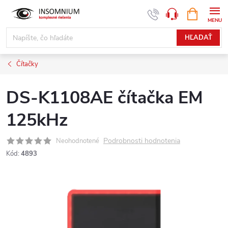
Prejsť
NÁKUPN
www.insomnium.sk - Chat
KOŠÍK
na
obsah
HĽADAŤ
Čítačky
DS-K1108AE čítačka EM
125kHz
Podrobnosti hodnotenia
Neohodnotené
Kód:
4893