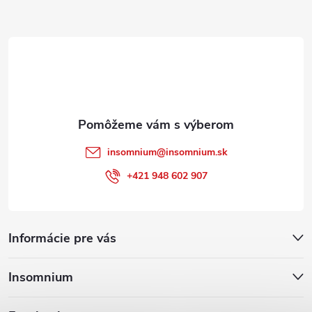
ä
t
i
e
insomnium
@
insomnium.sk
+421 948 602 907
Informácie pre vás
Insomnium