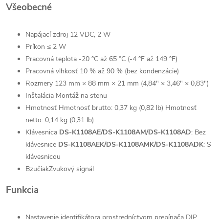
Všeobecné
Napájací zdroj
12 VDC, 2 W
Príkon
≤ 2 W
Pracovná teplota
-20 °C až 65 °C (-4 °F až 149 °F)
Pracovná vlhkosť
10 % až 90 % (bez kondenzácie)
Rozmery
123 mm × 88 mm × 21 mm (4,84" × 3,46" × 0,83")
Inštalácia
Montáž na stenu
Hmotnosť
Hmotnosť brutto: 0,37 kg (0,82 lb) Hmotnosť
netto: 0,14 kg (0,31 lb)
Klávesnica
DS-K1108AE/DS-K1108AM/DS-K1108AD
: Bez
klávesnice
DS-K1108AEK/DS-K1108AMK/DS-K1108ADK
: S
klávesnicou
Bzučiak
Zvukový signál
Funkcia
Nastavenie identifikátora
prostredníctvom prepínača DIP