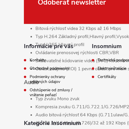
Z
Odoberať newsletter
Kompresia videa
main stream: H.265/H.264/
H.265/H.264/MJPEG, tretí stream: H.265/H.26
á
podporovaný pri určitých nastaveniach.
Bitová rýchlosť videa
32 Kbps až 16 Mbps
p
Typ H.264
Základný profil,Hlavný profil,Vysok
ä
Typ H.265
Hlavný profil
Informácie pre vás
Insomnium
Ovládanie prenosovej rýchlosti
CBR,VBR
t
Kontakty
Technická podpo
Škálovateľné kódovanie videa (SVC)
Kódovani
Obchodné podmienky
Oblasť záujmu (ROI)
1 pevná oblasť pre main 
Elektroinštalácie
i
Podmienky ochrany
Certifikáty
Audio
osobných údajov
e
Odstúpenie od zmluvy /
vrátenie peňazí
Typ zvuku
Mono zvuk
Kompresia zvuku
G.711/G.722.1/G.726/M
Audio bitová rýchlosť
64 Kbps (G.711ulaw/G
Kategórie Insomnium
(G.722.1)/16 Kbps (G.726)/32 až 192 Kbps 