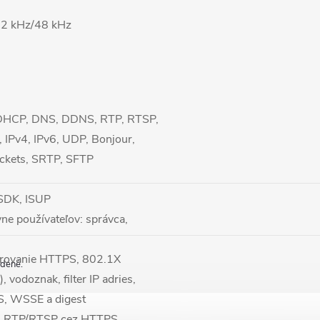
32 kHz/48 kHz
 DHCP, DNS, DDNS, RTP, RTSP,
IPv4, IPv6, UDP, Bonjour,
kets, SRTP, SFTP
, SDK, ISUP
ne používateľov: správca,
ifrovanie HTTPS, 802.1X
adené.
odoznak, filter IP adries,
S, WSSE a digest
e, RTP/RTSP cez HTTPS,