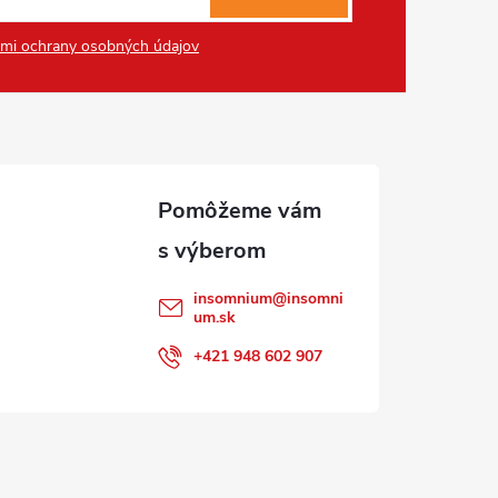
mi ochrany osobných údajov
insomnium
@
insomni
um.sk
+421 948 602 907