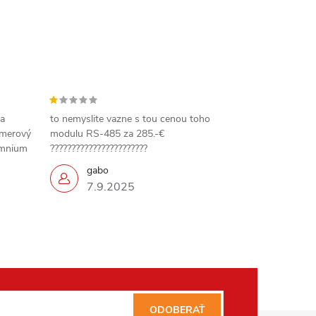
 a
to nemyslite vazne s tou cenou toho
amerový
modulu RS-485 za 285.-€
omnium
???????????????????????
gabo
7.9.2025
ODOBERAŤ