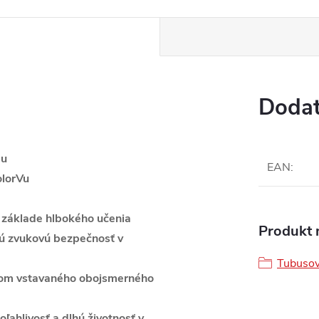
Dodat
mu
EAN
:
olorVu
a základe hlbokého učenia
Produkt n
nú zvukovú bezpečnosť v
Tubusov
vom vstavaného obojsmerného
ľahlivosť a dlhú životnosť v