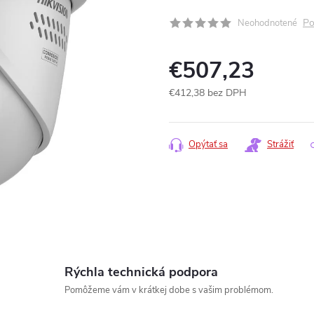
Po
Neohodnotené
€507,23
€412,38 bez DPH
Jednotková
cena:
Opýtať sa
Strážiť
Rýchla technická podpora
Pomôžeme vám v krátkej dobe s vašim problémom.