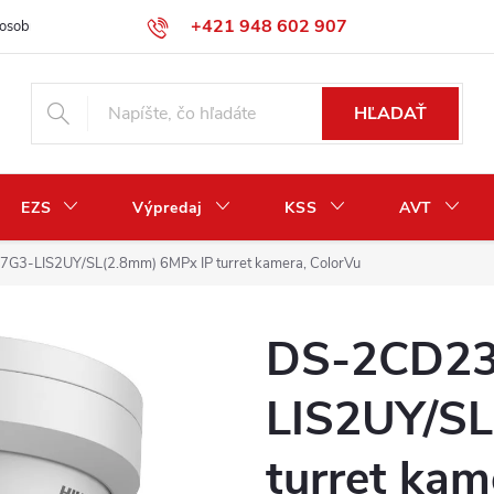
+421 948 602 907
osobných údajov
Odstúpenie od zmluvy / vrátenie peňazí
HĽADAŤ
EZS
Výpredaj
KSS
AVT
3-LIS2UY/SL(2.8mm) 6MPx IP turret kamera, ColorVu
DS-2CD23
LIS2UY/SL
turret kam