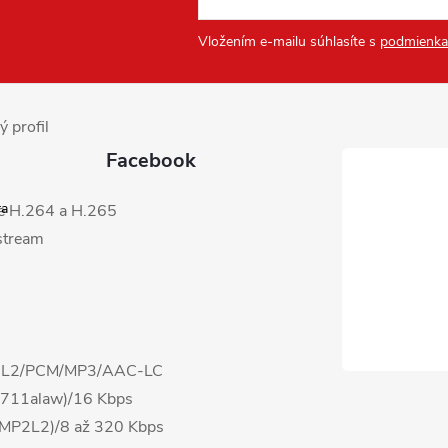
H.264+/H.265+, Substream:
4, *Tretí stream je
Vložením e-mailu súhlasíte s
podmienka
ý profil
Facebook
ra
e H.264 a H.265
stream
P2L2/PCM/MP3/AAC-LC
.711alaw)/16 Kbps
(MP2L2)/8 až 320 Kbps