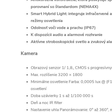
porovnaní so štandardom (NEMA4X)
Smart Hybrid Light: integruje infračervené a
režimy osvetlenia
Odolnosť voči vode a prachu (IP67)
K dispozícii audio a alarmové rozhranie
Aktívne stroboskopické svetlo a zvukový ala
Kamera
Obrazový senzor
1/ 1,8„ CMOS s progresívn
Max. rozlíšenie
3200 × 1800
Minimálne osvetlenie
Farba: 0,0005 lux @ (F1
osvetlení
Doba uzávierky
1 s až 1/100 000 s
Deň a noc
IR filter
Nastavenie uhla
Panorámovanie: 0° až 360°, na