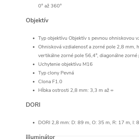
0° až 360°
Objektív
Typ objektívu
Objektív s pevnou ohniskovou 
Ohnisková vzdialenosť a zorné pole
2,8 mm, h
vertikálne zorné pole 56,4°, diagonálne zorné
Uchytenie objektívu
M16
Typ clony
Pevná
Clona
F1.0
Hĺbka ostrosti
2,8 mm: 3,3 m až ∞
DORI
DORI
2,8 mm: D: 89 m, O: 35 m, R: 17 m, I: 
Illuminátor