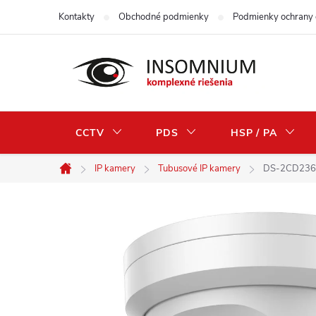
Prejsť
Kontakty
Obchodné podmienky
Podmienky ochrany 
na
obsah
CCTV
PDS
HSP / PA
IP kamery
Tubusové IP kamery
DS-2CD2367G
Domov