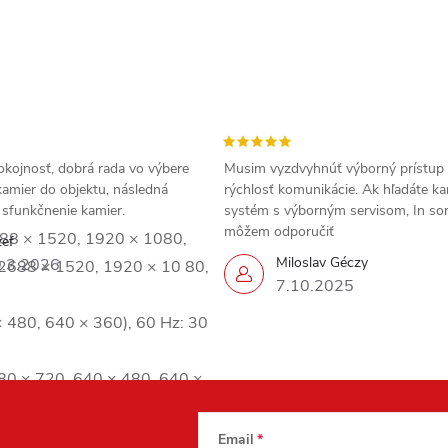
okojnosť, dobrá rada vo výbere
Musim vyzdvyhnúť výborný prístup
amier do objektu, následná
rýchlosť komunikácie. Ak hľadáte k
a sfunkčnenie kamier.
systém s výborným servisom, In s
môžem odporučiť
688 × 1520, 1920 × 1080,
zef
Miloslav Géczy
.3.2026
2688 × 1520, 1920 × 10 80,
7.10.2025
× 480, 640 × 360), 60 Hz: 30
80 × 720, 640 × 480, 640 ×
720, 640 × 480, 640 × 360)
taveniach.
Email