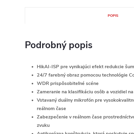
POPIS
Podrobný popis
HikAI-ISP pre vynikajúci efekt redukcie šu
24/7 farebný obraz pomocou technológie C
WDR prispôsobiteľné scéne
Zameranie na klasifikáciu osôb a vozidiel n
Vstavaný duálny mikrofón pre vysokokvalit
reálnom čase
Zabezpečenie v reálnom čase prostredníct
zvuku
Antikorózna konštrukcia, ktorá poskytuje spo