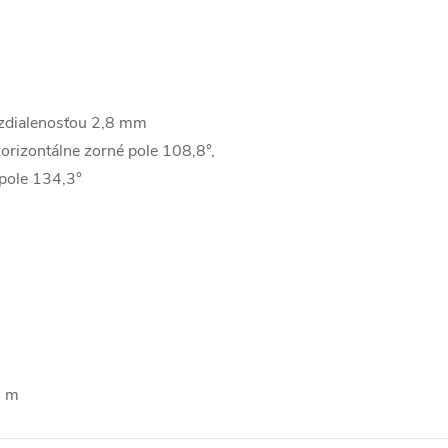
vzdialenosťou 2,8 mm
orizontálne zorné pole 108,8°,
 pole 134,3°
8 m