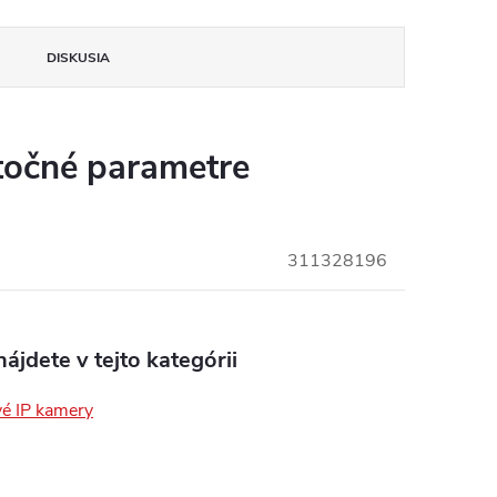
DISKUSIA
očné parametre
311328196
ájdete v tejto kategórii
é IP kamery