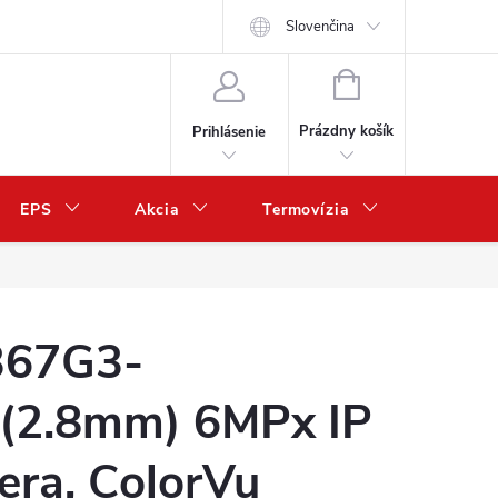
Slovenčina
NÁKUPNÝ
KOŠÍK
Prázdny košík
Prihlásenie
EPS
Akcia
Termovízia
Predaj 
67G3-
(2.8mm) 6MPx IP
era, ColorVu