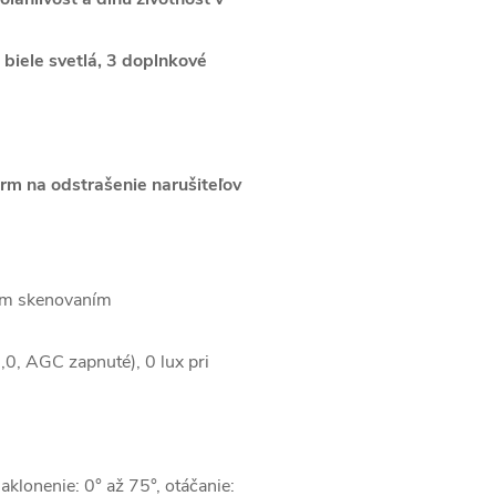
www.
 biele svetlá, 3 doplnkové
rm na odstrašenie narušiteľov
ym skenovaním
,0, AGC zapnuté), 0 lux pri
klonenie: 0° až 75°, otáčanie: