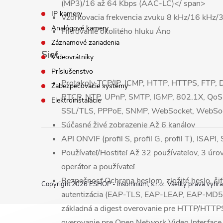
(MP3)/16 až 64 Kbps (AAC-LC)</ span>
IP kamery
Vzorkovacia frekvencia zvuku
8 kHz/16 kHz/
Analógové kamery
Filtrovanie okolitého hluku
Áno
Záznamové zariadenia
Sieť
Videovrátniky
Príslušenstvo
Protokoly
TCP/IP, ICMP, HTTP, HTTPS, FTP,
Zabezpečovacie systémy
RTCP, NTP, UPnP, SMTP, IGMP, 802.1X, QoS, 
Elektroinštalácie
SSL/TLS, PPPoE, SNMP, WebSocket, WebSoc
Súčasné živé zobrazenie
Až 6 kanálov
API
ONVIF (profil S, profil G, profil T), ISAPI
Používateľ/Hostiteľ
Až 32 používateľov, 3 úrov
operátor a používateľ
Bezpečnosť
Ochrana heslom, zložité heslo, š
Copyright 2026
ESHOP - Insomnium, s.r.o.
. Všetky práva vyhr
autentizácia (EAP-TLS, EAP-LEAP, EAP-MD5), v
základná a digest overovanie pre HTTP/HTTP
overovanie pre Open Network Video Interfac