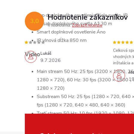
Typ doplnkového osvetlenia
Biele svetlo, IR
Hodnotenie zákazníkov
3,0
Dosah doplnkového svetla
Až 30 m
4 hodnotenia
Zobraziť recenzie
Smart doplnkové osvetlenie
Áno
IR vlnová dĺžka
850 nm
Celková sp
Video
Lukáš
vhodných k
9.7.2026
inštalácia 
Main stream 50 Hz: 25 fps (3200 × 1800, 2
Jo
19
1280 × 720), 60 Hz: 30 fps (3200 × 1800，
1280 × 720)
Substream
50 Hz: 25 fps (1280 × 720, 640 
fps (1280 × 720, 640 × 480, 640 × 360)
Tretí stream
50 Hz: 10 fps (1920 × 1080, 12
360), 60 Hz: 10 fps (1920 × 1080, 1280 × 
*Tretí stream je podporovaný pri určitých nas