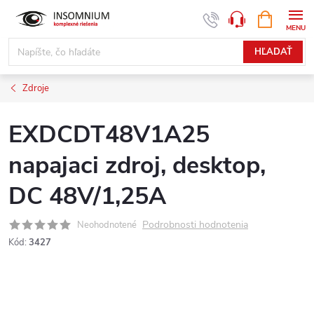
Prejsť
NÁKUPN
www.insomnium.sk - Chat
KOŠÍK
na
obsah
HĽADAŤ
Zdroje
EXDCDT48V1A25
napajaci zdroj, desktop,
DC 48V/1,25A
Podrobnosti hodnotenia
Neohodnotené
Kód:
3427