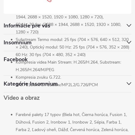
Main Stream
Termo modul: 25 fps (1280 × 720, 704 × 576,
640 × 512, 320 × 240), Optický modul: 50 Hz: 25 fps (2688 ×
1944, 2688 × 1520, 1920 × 1080, 1280 × 720),
60 Hz: 30 fps (2688 × 1944, 2688 × 1520, 1920 × 1080,
Informácie pre vás
1280 × 720)
Substream
Termo modul: 25 fps (704 × 576, 640 × 512, 320
Insomnium
× 240), Optický modul: 50 Hz: 25 fps (704 × 576, 352 × 288)
60 Hz: 30 fps (704 × 480, 352 × 240)
Facebook
Kompresia videa
Main Stream: H.265/H.264,
Substream
:
H.265/H.264/MJPEG
Kompresia zvuku
G.722.
Kategórie Insomnium
1/G.711ulaw/G.711alaw/MP2L2/G.726/PCM
Video a obraz
Farebné palety
17 typov (Biela hot, Čierna horúca, Fusion 1,
Dúhová, Fusion 2, Ironbow 1, Ironbow 2, Sépia, Farba 1,
Farba 2, Ľadový oheň, Dážď, Červená horúca, Zelená horúca,