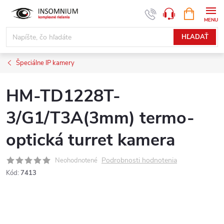
Prejsť
NÁKUPN
www.insomnium.sk - Chat
KOŠÍK
na
obsah
HĽADAŤ
Špeciálne IP kamery
HM-TD1228T-
3/G1/T3A(3mm) termo-
optická turret kamera
Podrobnosti hodnotenia
Neohodnotené
Kód:
7413