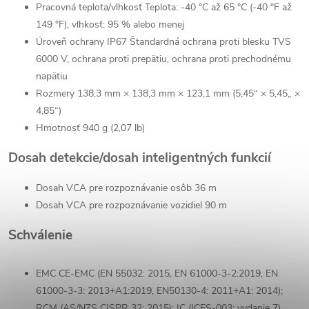
Pracovná teplota/vlhkosť
Teplota: -40 °C až 65 °C (-40 °F až
149 °F), vlhkosť: 95 % alebo menej
Úroveň ochrany
IP67 Štandardná ochrana proti blesku TVS
6000 V, ochrana proti prepätiu, ochrana proti prechodnému
napätiu
Rozmery
138,3 mm × 138,3 mm × 123,1 mm (5,45“ × 5,45„ ×
4,85“)
Hmotnosť 940 g (2,07 lb)
Dosah detekcie/dosah inteligentných funkcií
Dosah VCA pre rozpoznávanie osôb
36 m
Dosah VCA pre rozpoznávanie vozidiel
90 m
Schválenie
EMC
CE-EMC (EN 55032: 2015, EN 61000-3-2:2019, EN
61000-3-3: 2013+A1:2019, EN50130-4: 2011+A1: 2014);
RCM (AS/NZS CISPR 32: 2015); IC (ICES-003: vydanie 7)