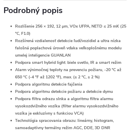
Podrobný popis
Rozlíšenie 256 × 192, 12 μm, VOx UFPA, NETD ≤ 25 mK (25
°C, F1.0)
Rozšírená vzdialenosť detekcie ľudí/vozidiel a ultra nízka
falošná poplachová úroveň vďaka veľkoplošnému modelu
umelej inteligencie GUANLAN
Podpora smart hybrid light: biele svetlo, IR a smart režim
Alarm výnimočnej teploty na prevenciu požiaru, -20 °C až
650 °C (-4 °F až 1202 °F), max. (± 2 °C, ± 2 %)
Podpora algoritmu detekcie fajčenia
Podpora algoritmu detekcie požiaru a detekcie dymu
Podpora filtra odrazu slnka a algoritmu filtra alarmu
vysokozdvižného vozíka (filter alarmu vysokozdvižného
vozíka je exkluzívny s funkciou VCA)
Technológia spracovania obrazu: lineárny, histogram,
samoadaptívny termálny režim AGC, DDE, 3D DNR