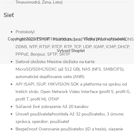
Tmavomodrá, Zima, Leto)
Sieť
Protokoly
I
Copyright 2026
ESHOP - Insomnium, s.r.o.
. Všetky práva vyhradené.
Pv4/IPv6,HTTP,HTTPS,802.1x,Qos,FTP,SMTP,UPnP,SNMP,DNS
DDNS, NTP, RTSP, RTCP, RTP, TCP, UDP, IGMP, ICMP, DHCP,
Send
Vytvoril Shoptet
PPPoE, Bonjour, SFTP, SRTP
Powered by chaterimo
Sieťové úložisko
Miestne úložisko na karte
MicroSD/SDHC/SDXC (až 512 GB), NAS (NFS, SMB/CIFS),
automatické doplňovanie siete (ANR)
API
ISAPI, ISUP, HIKVISION SDK a platforma na správu od
tretích strán, Open Network Video Interface (profil S, profil G,
profil T, profil M), OTAP
Súčasné živé zobrazenie
Až 20 kanálov
Úroveň používateľa/hostiteľa
Až 32 používateľov, 3 úrovne:
správca, operátor, používateľ
Bezpečnosť
Overovanie používateľov (ID a heslo), viazanie