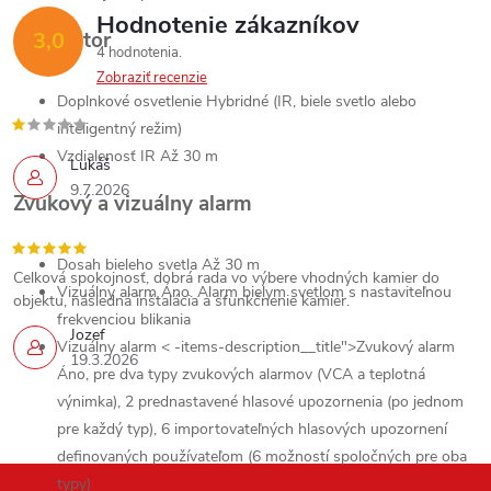
Hodnotenie zákazníkov
Iluminátor
3,0
4 hodnotenia
Zobraziť recenzie
Doplnkové osvetlenie
Hybridné (IR, biele svetlo alebo
inteligentný režim)
Vzdialenosť IR
Až 30 m
Lukáš
9.7.2026
Zvukový a vizuálny alarm
Dosah bieleho svetla
Až 30 m
Celková spokojnosť, dobrá rada vo výbere vhodných kamier do
Vizuálny alarm
Áno. Alarm bielym svetlom s nastaviteľnou
objektu, následná inštalácia a sfunkčnenie kamier.
frekvenciou blikania
Jozef
Vizuálny alarm < -items-description__title">Zvukový alarm
19.3.2026
Áno, pre dva typy zvukových alarmov (VCA a teplotná
výnimka), 2 prednastavené hlasové upozornenia (po jednom
pre každý typ), 6 importovateľných hlasových upozornení
definovaných používateľom (6 možností spoločných pre oba
typy)