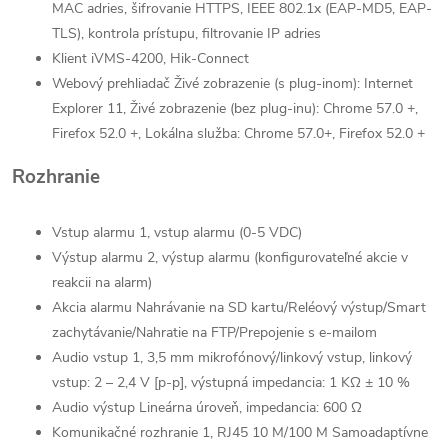
MAC adries, šifrovanie HTTPS, IEEE 802.1x (EAP-MD5, EAP-
TLS), kontrola prístupu, filtrovanie IP adries
Klient
iVMS-4200, Hik-Connect
Webový prehliadač
Živé zobrazenie (s plug-inom): Internet
Explorer 11, Živé zobrazenie (bez plug-inu): Chrome 57.0 +,
Firefox 52.0 +, Lokálna služba: Chrome 57.0+, Firefox 52.0 +
Rozhranie
Vstup alarmu
1, vstup alarmu (0-5 VDC)
Výstup alarmu
2, výstup alarmu (konfigurovateľné akcie v
reakcii na alarm)
Akcia alarmu
Nahrávanie na SD kartu/Reléový výstup/Smart
zachytávanie/Nahratie na FTP/Prepojenie s e-mailom
Audio vstup
1, 3,5 mm mikrofónový/linkový vstup, linkový
vstup: 2 – 2,4 V [p-p], výstupná impedancia: 1 KΩ ± 10 %
Audio výstup
Lineárna úroveň, impedancia: 600 Ω
Komunikačné rozhranie
1, RJ45 10 M/100 M Samoadaptívne