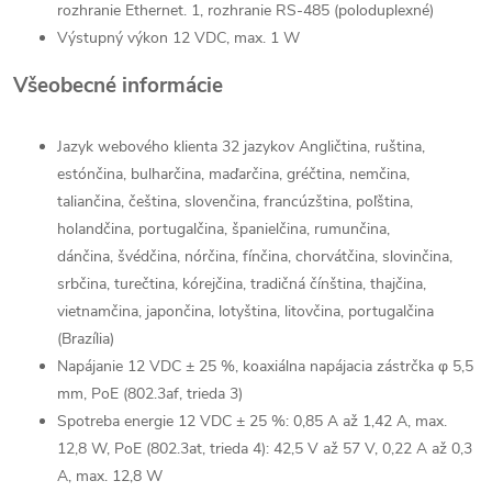
rozhranie Ethernet. 1, rozhranie RS-485 (poloduplexné)
Výstupný výkon
12 VDC, max. 1 W
Všeobecné informácie
Jazyk webového klienta
32 jazykov Angličtina, ruština,
estónčina, bulharčina, maďarčina, gréčtina, nemčina,
taliančina, čeština, slovenčina, francúzština, poľština,
holandčina, portugalčina, španielčina, rumunčina,
dánčina, švédčina, nórčina, fínčina, chorvátčina, slovinčina,
srbčina, turečtina, kórejčina, tradičná čínština, thajčina,
vietnamčina, japončina, lotyština, litovčina, portugalčina
(Brazília)
Napájanie
12 VDC ± 25 %, koaxiálna napájacia zástrčka φ 5,5
mm, PoE (802.3af, trieda 3)
Spotreba energie
12 VDC ± 25 %: 0,85 A až 1,42 A, max.
12,8 W, PoE (802.3at, trieda 4): 42,5 V až 57 V, 0,22 A až 0,3
A, max. 12,8 W