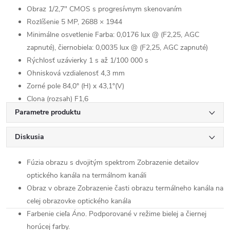
Obraz
1/2,7" CMOS s progresívnym skenovaním
Rozlíšenie
5 MP, 2688 × 1944
Minimálne osvetlenie
Farba: 0,0176 lux @ (F2,25, AGC
zapnuté), čiernobiela: 0,0035 lux @ (F2,25, AGC zapnuté)
Rýchlosť uzávierky
1 s až 1/100 000 s
Ohnisková vzdialenosť
4,3 mm
Zorné pole
84,0° (H) x 43,1°(V)
Clona (rozsah)
F1,6
WDR
120 dB
Parametre produktu
Efekt obrazu
Diskusia
Fúzia obrazu s dvojitým spektrom
Zobrazenie detailov
optického kanála na termálnom kanáli
Obraz v obraze
Zobrazenie časti obrazu termálneho kanála na
celej obrazovke optického kanála
Farbenie cieľa
Áno. Podporované v režime bielej a čiernej
horúcej farby.