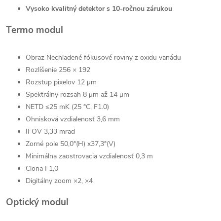
Vysoko kvalitný detektor s 10-ročnou zárukou
Termo modul
Obraz
Nechladené fókusové roviny z oxidu vanádu
Rozlíšenie
256 × 192
Rozstup pixelov
12 μm
Spektrálny rozsah
8 μm až 14 μm
NETD
≤25 mK (25 °C, F1.0)
Ohnisková vzdialenosť
3,6 mm
IFOV
3,33 mrad
Zorné pole
50,0°(H) x37,3°(V)
Minimálna zaostrovacia vzdialenosť
0,3 m
Clona
F1,0
Digitálny zoom
×2, ×4
Optický modul