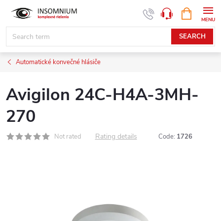
Skip
SHOPPIN
www.insomnium.sk - Chat
CART
to
content
SEARCH
Automatické konvečné hlásiče
Avigilon 24C-H4A-3MH-
270
Rating details
Not rated
Code:
1726