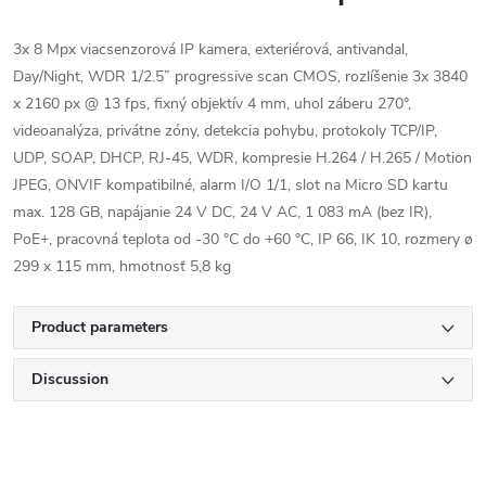
3x 8 Mpx viacsenzorová IP kamera, exteriérová, antivandal,
Day/Night, WDR 1/2.5” progressive scan CMOS, rozlíšenie 3x 3840
x 2160 px @ 13 fps, fixný objektív 4 mm, uhol záberu 270°,
videoanalýza, privátne zóny, detekcia pohybu, protokoly TCP/IP,
UDP, SOAP, DHCP, RJ-45, WDR, kompresie H.264 / H.265 / Motion
JPEG, ONVIF kompatibilné, alarm I/O 1/1, slot na Micro SD kartu
max. 128 GB, napájanie 24 V DC, 24 V AC, 1 083 mA (bez IR),
PoE+, pracovná teplota od -30 °C do +60 °C, IP 66, IK 10, rozmery ø
299 x 115 mm, hmotnosť 5,8 kg
Product parameters
Discussion