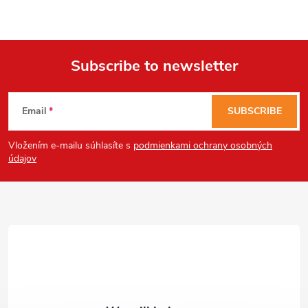
Subscribe to newsletter
F
Email
SUBSCRIBE
o
Vložením e-mailu súhlasíte s
podmienkami ochrany osobných
o
údajov
t
e
r