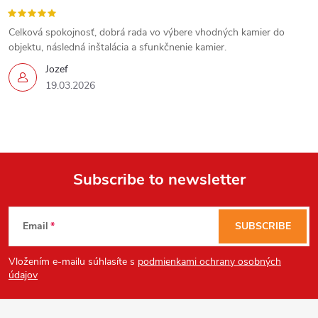
Celková spokojnosť, dobrá rada vo výbere vhodných kamier do
objektu, následná inštalácia a sfunkčnenie kamier.
Jozef
19.03.2026
Subscribe to newsletter
F
Email
SUBSCRIBE
o
Vložením e-mailu súhlasíte s
podmienkami ochrany osobných
o
údajov