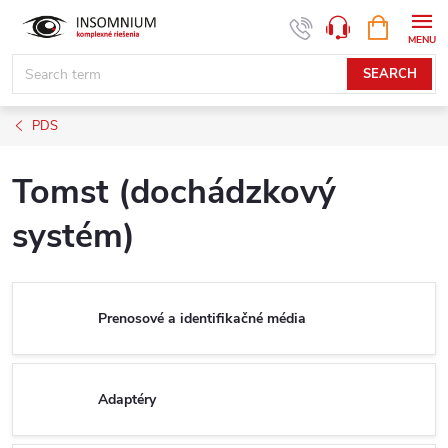
Skip
SHOPPIN
www.insomnium.sk - Chat
CART
to
content
SEARCH
PDS
Tomst (dochádzkový
systém)
Prenosové a identifikačné média
Adaptéry