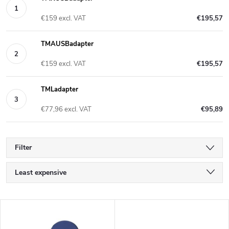
€159 excl. VAT
€195,57
TMAUSBadapter
€159 excl. VAT
€195,57
TMLadapter
€77,96 excl. VAT
€95,89
Filter
P
Least expensive
r
Most expensive
L
Bestsellers
o