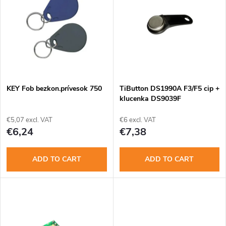
i
Alphabetically
d
s
u
t
c
o
t
KEY Fob bezkon.prívesok 750
TiButton DS1990A F3/F5 cip +
klucenka DS9039F
f
s
€5,07 excl. VAT
€6 excl. VAT
p
€6,24
€7,38
o
r
ADD TO CART
ADD TO CART
r
o
t
d
i