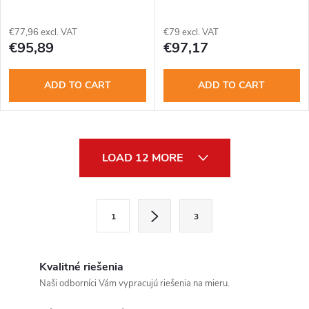
€77,96 excl. VAT
€79 excl. VAT
€95,89
€97,17
ADD TO CART
ADD TO CART
L
LOAD 12 MORE
i
Send
s
P
Powered by chaterimo
1
3
a
t
g
i
i
Kvalitné riešenia
n
n
Naši odborníci Vám vypracujú riešenia na mieru.
a