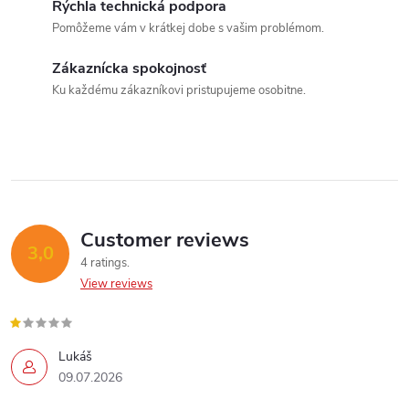
g
Rýchla technická podpora
t
Pomôžeme vám v krátkej dobe s vašim problémom.
c
i
o
Zákaznícka spokojnosť
o
Ku každému zákazníkovi pristupujeme osobitne.
n
n
t
r
o
Customer reviews
3,0
l
4 ratings
View reviews
s
Lukáš
09.07.2026