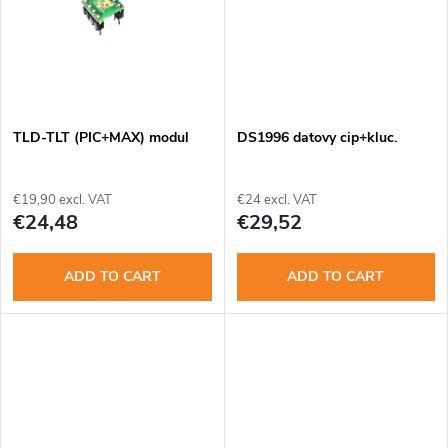
u
n
c
g
t
TLD-TLT (PIC+MAX) modul
DS1996 datovy cip+kluc.
s
€19,90 excl. VAT
€24 excl. VAT
€24,48
€29,52
ADD TO CART
ADD TO CART