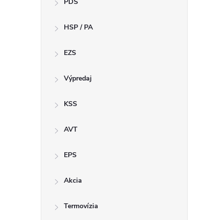
PDS
e
HSP / PA
b
a
EZS
r
Výpredaj
KSS
AVT
EPS
Akcia
Termovízia