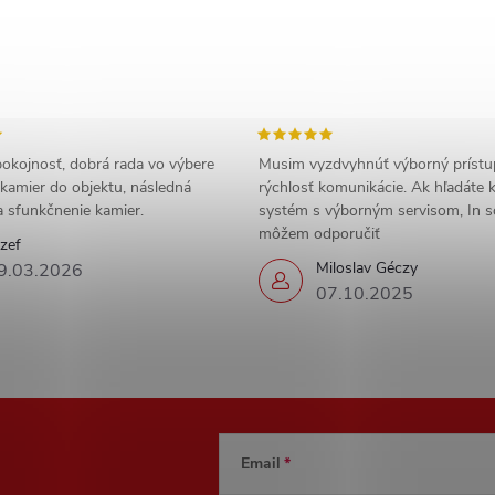
okojnosť, dobrá rada vo výbere
Musim vyzdvyhnúť výborný prístu
kamier do objektu, následná
rýchlosť komunikácie. Ak hľadáte
 a sfunkčnenie kamier.
systém s výborným servisom, In
môžem odporučiť
zef
Miloslav Géczy
9.03.2026
07.10.2025
Email