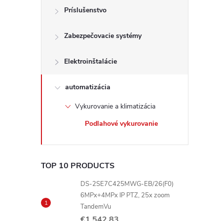
Príslušenstvo
Zabezpečovacie systémy
Elektroinštalácie
automatizácia
Vykurovanie a klimatizácia
Podlahové vykurovanie
TOP 10 PRODUCTS
DS-2SE7C425MWG-EB/26(F0)
6MPx+4MPx IP PTZ, 25x zoom
TandemVu
€1 542,83