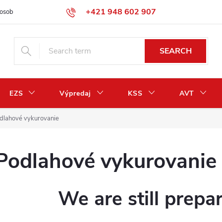
+421 948 602 907
osobných údajov
Odstúpenie od zmluvy / vrátenie peňazí
SEARCH
EZS
Výpredaj
KSS
AVT
dlahové vykurovanie
Podlahové vykurovanie
We are still prepa