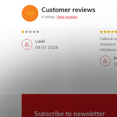
Customer reviews
3,0
4 ratings
View reviews
Celková sp
Lukáš
vhodných 
09.07.2026
inštalácia
Jo
1
F
Subscribe to newsletter