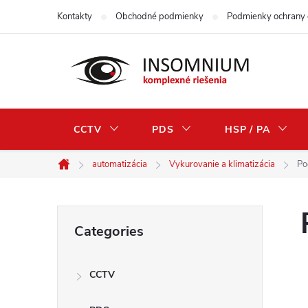
Skip
Kontakty
Obchodné podmienky
Podmienky ochrany 
to
content
CCTV
PDS
HSP / PA
automatizácia
Vykurovanie a klimatizácia
Po
Home
S
Skip
Categories
categories
i
CCTV
d