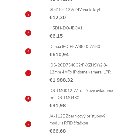
GL618H 12V/24V vonk. kryt
€12,30
H5DH-DO-JBOX1
€6,15
Dahua IPC-PFW8840-A180
€610,94
iDS-2CD7546G2/P-XZHSY(2.8-
12mm 4MPx IP dome.kamera, LPR
€1 988,32
DS-TMG012-A1 diaľkové ovládanie
pre DS-TMG4XX
€31,98
JA-112E Zbernicový prístupový
modul s RFID čítačkou
€66,68