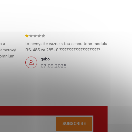
p a
to nemyslite vazne s tou cenou toho modulu
 kamerový
RS-485 za 285.-€ ???????????????????????
 somnium
gabo
07.09.2025
SUBSCRIBE