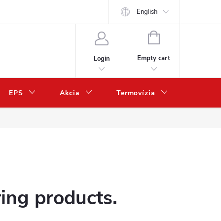
English
SHOPPING
CART
Empty cart
Login
EPS
Akcia
Termovízia
Predaj 
ring products.