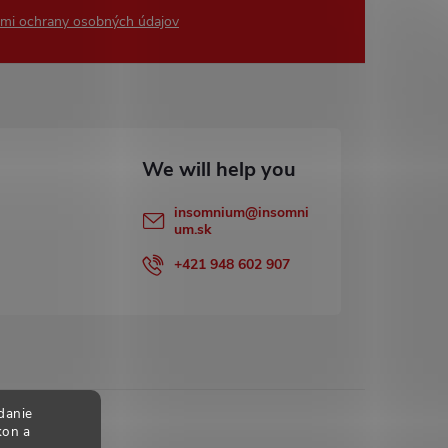
mi ochrany osobných údajov
insomnium
@
insomni
um.sk
+421 948 602 907
danie
kon a