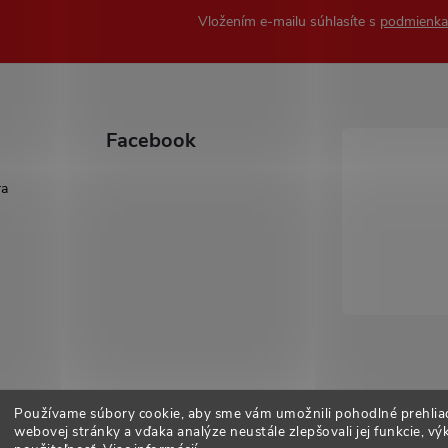
Vložením e-mailu súhlasíte s
podmienka
Facebook
ra
Používame súbory cookie, aby sme vám umožnili pohodlné prehlia
Iso1
Iso14002
webovej stránky a vďaka analýze neustále zlepšovali jej funkcie, vý