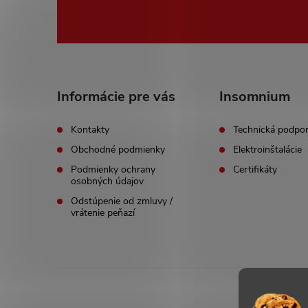
o
o
t
Informácie pre vás
Insomnium
e
Kontakty
Technická podpo
Obchodné podmienky
Elektroinštalácie
r
Podmienky ochrany
Certifikáty
osobných údajov
Odstúpenie od zmluvy /
vrátenie peňazí