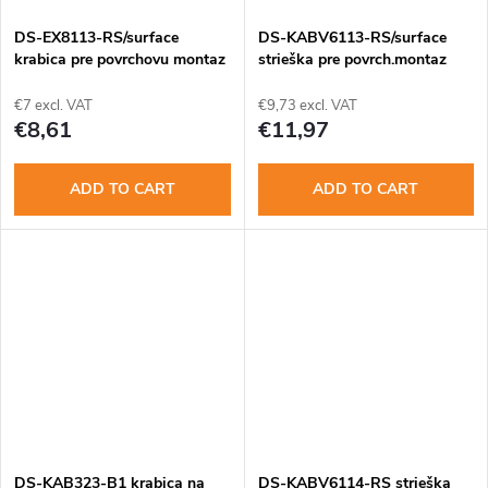
DS-EX8113-RS/surface
DS-KABV6113-RS/surface
krabica pre povrchovu montaz
strieška pre povrch.montaz
DS-KV8x13-WME1
DS-KV6113
€7 excl. VAT
€9,73 excl. VAT
€8,61
€11,97
ADD TO CART
ADD TO CART
DS-KAB323-B1 krabica na
DS-KABV6114-RS strieška