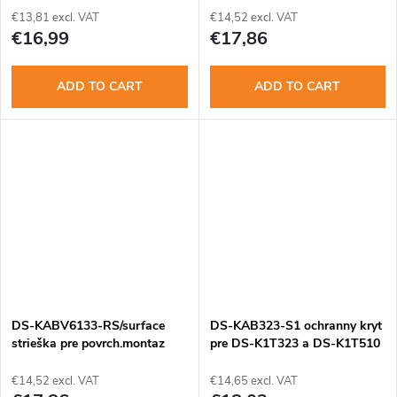
€13,81 excl. VAT
€14,52 excl. VAT
€16,99
€17,86
ADD TO CART
ADD TO CART
DS-KABV6133-RS/surface
DS-KAB323-S1 ochranny kryt
strieška pre povrch.montaz
pre DS-K1T323 a DS-K1T510
DS-KV6133-WME1
€14,52 excl. VAT
€14,65 excl. VAT