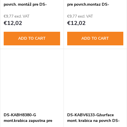
povrch. montáž pre DS-
pre povrch.montaz DS-
K1T323, DS-K1T510
KV6114/6124
€9,77 excl. VAT
€9,77 excl. VAT
€12,02
€12,02
ADD TO CART
ADD TO CART
DS-KABH8380-G
DS-KABV6133-G/surface
mont.krabica zapustna pre
mont. krabica na povrch DS-
KH8380, KH8381
KV6133-WME1