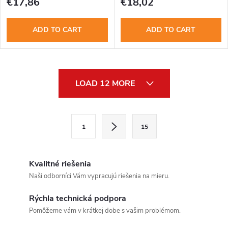
€17,86
€18,02
ADD TO CART
ADD TO CART
L
LOAD 12 MORE
i
s
Send
P
1
15
a
t
Powered by chaterimo
g
i
i
Kvalitné riešenia
n
n
Naši odborníci Vám vypracujú riešenia na mieru.
a
g
Rýchla technická podpora
t
Pomôžeme vám v krátkej dobe s vašim problémom.
c
i