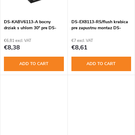
c
g
t
DS-KABV6113-A bocny
DS-EX8113-RS/flush krabica
s
drziak s uhlom 30° pre DS-
pre zapustnu montaz DS-
KV6113
KV8x13-WME1
€6,81 excl. VAT
€7 excl. VAT
€8,38
€8,61
ADD TO CART
ADD TO CART