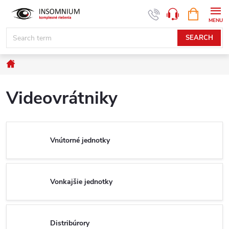
Skip
SHOPPIN
www.insomnium.sk - Chat
CART
to
content
SEARCH
Home
Videovrátniky
Vnútorné jednotky
Vonkajšie jednotky
Distribúrory