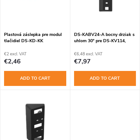
s
u
t
c
o
t
Plastová záslepka pre modul
DS-KABV24-A bocny drziak s
tlačidiel DS-KD-KK
uhlom 30° pre DS-KV114,
f
KV6124
s
€2 excl. VAT
€6,48 excl. VAT
p
€2,46
€7,97
o
r
ADD TO CART
ADD TO CART
r
o
t
d
i
u
n