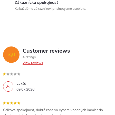
o
Zákaznícka spokojnosť
o
Ku každému zákazníkovi pristupujeme osobitne.
n
n
t
r
o
Customer reviews
3,0
l
4 ratings
View reviews
s
Lukáš
09.07.2026
Celková spokojnosť, dobrá rada vo výbere vhodných kamier do