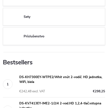
Sety
Príslušenstvo
Bestsellers
DS-KH7300EY-WTPE2/Whit vnút 2-vodič. HD jednotka,
WiFi, biela
€242,48 excl. VAT
€298,25
DS-KV7413EY-IME2-1/2/4 2-vod.HD 1,2,4-tlač.vstupna