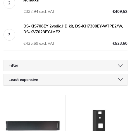
jednotka
€332,94 excl. VAT
€409,52
DS-KIS708EY 2vodic.HD kit, DS-KH7300EY-WTPE2/W,
DS-KV7023EY-IME2
€425,69 excl. VAT
€523,60
Filter
P
Least expensive
r
Most expensive
L
Bestsellers
o
i
Alphabetically
d