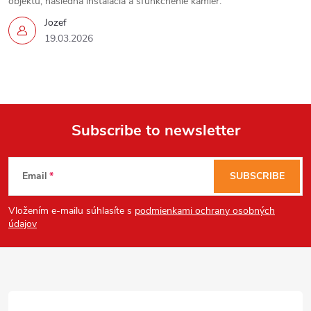
objektu, následná inštalácia a sfunkčnenie kamier.
Jozef
19.03.2026
Subscribe to newsletter
F
Email
SUBSCRIBE
o
Vložením e-mailu súhlasíte s
podmienkami ochrany osobných
o
údajov
t
e