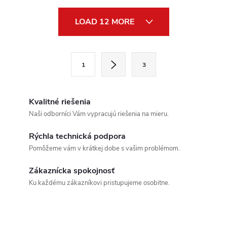
L
LOAD 12 MORE
i
s
P
1
3
a
Send
t
g
Powered by chaterimo
i
i
Kvalitné riešenia
n
n
Naši odborníci Vám vypracujú riešenia na mieru.
a
g
Rýchla technická podpora
t
Pomôžeme vám v krátkej dobe s vašim problémom.
c
i
o
Zákaznícka spokojnosť
o
Ku každému zákazníkovi pristupujeme osobitne.
n
n
t