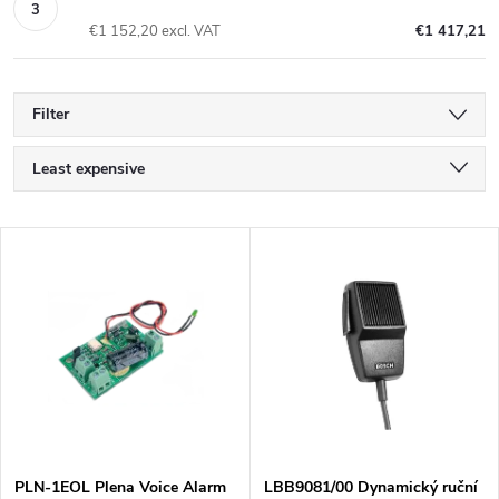
€1 152,20 excl. VAT
€1 417,21
Filter
P
Least expensive
r
Most expensive
L
Bestsellers
o
i
Alphabetically
d
s
u
t
c
o
PLN-1EOL Plena Voice Alarm
LBB9081/00 Dynamický ruční