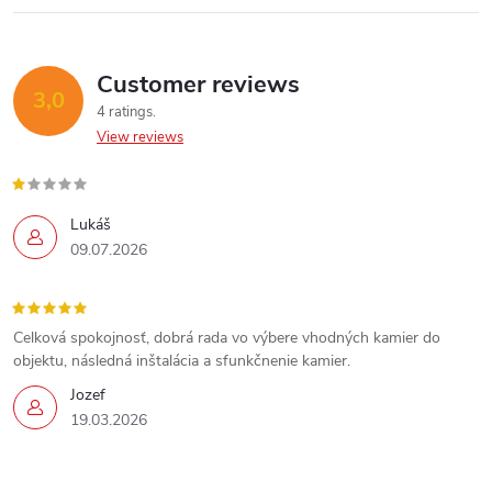
r
o
Customer reviews
3,0
l
4 ratings
View reviews
s
Lukáš
09.07.2026
Celková spokojnosť, dobrá rada vo výbere vhodných kamier do
objektu, následná inštalácia a sfunkčnenie kamier.
Jozef
19.03.2026