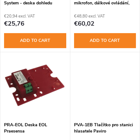
t
System - deska dohledu
mikrofon, dálkové ovládání,
f
EVAC
s
€20,94 excl. VAT
€48,80 excl. VAT
p
€25,76
€60,02
o
r
ADD TO CART
ADD TO CART
r
o
t
d
i
u
n
c
g
t
PRA-EOL Deska EOL
PVA-1EB Tlačítko pro stanici
s
Praesensa
hlasatele Paviro