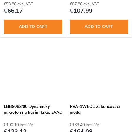
€53,80 excl. VAT
€87,80 excl. VAT
€66,17
€107,99
ADD TO CART
ADD TO CART
LBB9082/00 Dynamický
PVA-1WEOL Zakončovací
mikrofon na husím krku, EVAC
modul
€100,10 excl. VAT
€133,40 excl. VAT
€123,12
€164,08