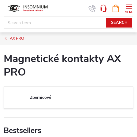
Skip
SHOPPIN
www.insomnium.sk - Chat
CART
to
content
SEARCH
AX PRO
Magnetické kontakty AX
PRO
Zbernicové
Bestsellers