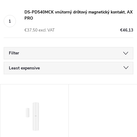
DS-PD540MCK vnútorný drôtový magnetický kontakt, AX
PRO
€37,50 excl. VAT
€46,13
Filter
P
Least expensive
r
Most expensive
L
Bestsellers
o
i
Alphabetically
d
s
u