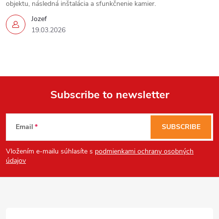
objektu, následná inštalácia a sfunkčnenie kamier.
Jozef
19.03.2026
Send
Powered by chaterimo
Subscribe to newsletter
F
Email
SUBSCRIBE
o
Vložením e-mailu súhlasíte s
podmienkami ochrany osobných
o
údajov
t
e