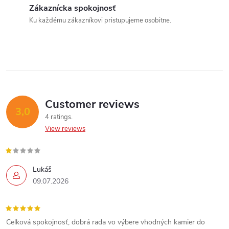
t
i
Zákaznícka spokojnosť
s
n
Ku každému zákazníkovi pristupujeme osobitne.
g
c
o
n
Customer reviews
3,0
4 ratings
t
View reviews
r
o
Lukáš
09.07.2026
l
s
Celková spokojnosť, dobrá rada vo výbere vhodných kamier do