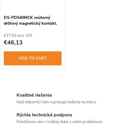
t
c
o
t
DS-PD540MCK vnútorný
drôtový magnetický kontakt,
f
AX PRO
s
€37,50 excl. VAT
p
€46,13
o
r
ADD TO CART
r
o
t
d
L
i
i
Kvalitné riešenia
u
Naši odborníci Vám vypracujú riešenia na mieru.
n
s
c
Rýchla technická podpora
t
g
Pomôžeme vám v krátkej dobe s vašim problémom.