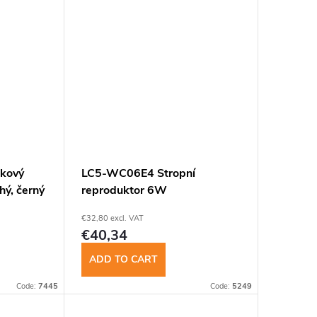
insomnium.sk - Chat
kový
LC5-WC06E4 Stropní
hý, černý
reproduktor 6W
€32,80 excl. VAT
€40,34
ADD TO CART
Code:
7445
Code:
5249