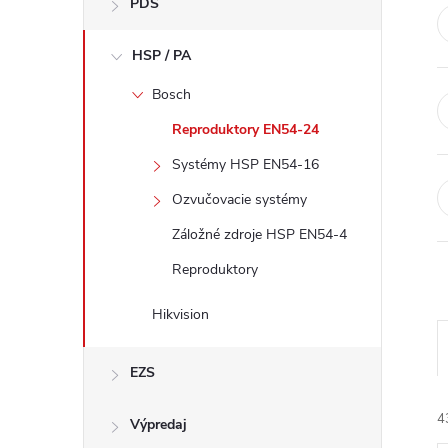
PDS
e
HSP / PA
b
Bosch
a
Reproduktory EN54-24
r
Systémy HSP EN54-16
Ozvučovacie systémy
Záložné zdroje HSP EN54-4
Reproduktory
Hikvision
EZS
4
Výpredaj