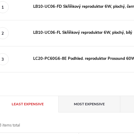
LB10-UC06-FD Skříňkový reproduktor 6W, plochý, čer
LB10-UC06-FL Skříňkový reproduktor 6W, plochý, bílý
LC20-PC60G6-8E Podhled. reproduktor Prosound 60W 
P
LEAST EXPENSIVE
MOST EXPENSIVE
r
3
items total
o