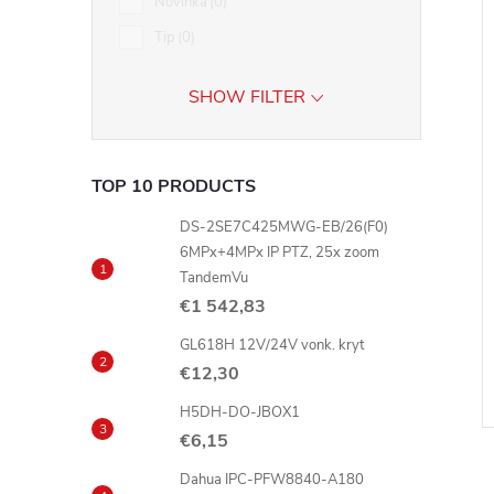
Novinka
0
Tip
0
SHOW FILTER
TOP 10 PRODUCTS
DS-2SE7C425MWG-EB/26(F0)
6MPx+4MPx IP PTZ, 25x zoom
TandemVu
€1 542,83
GL618H 12V/24V vonk. kryt
€12,30
H5DH-DO-JBOX1
€6,15
Dahua IPC-PFW8840-A180