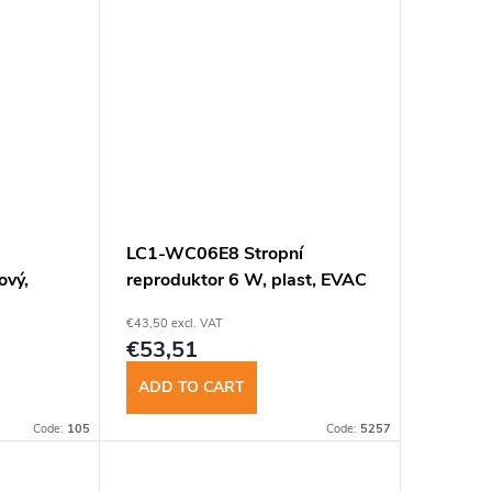
LC1-WC06E8 Stropní
ový,
reproduktor 6 W, plast, EVAC
€43,50 excl. VAT
€53,51
ADD TO CART
Code:
105
Code:
5257