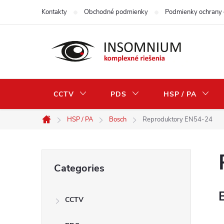
Skip
Kontakty
Obchodné podmienky
Podmienky ochrany 
to
content
CCTV
PDS
HSP / PA
HSP / PA
Bosch
Reproduktory EN54-24
Home
S
Skip
Categories
categories
i
CCTV
d