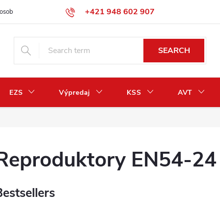
+421 948 602 907
osobných údajov
Odstúpenie od zmluvy / vrátenie peňazí
SEARCH
EZS
Výpredaj
KSS
AVT
Reproduktory EN54-24
Bestsellers