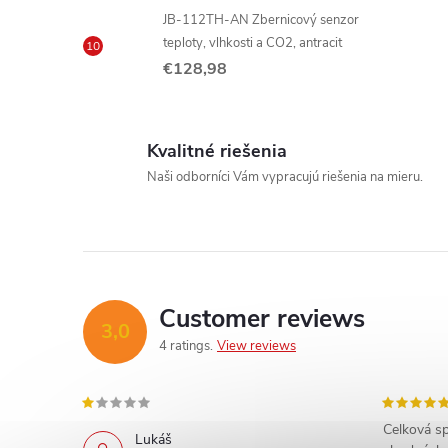
r
JB-112TH-AN Zbernicový senzor
teploty, vlhkosti a CO2, antracit
€128,98
l
Kvalitné riešenia
Naši odborníci Vám vypracujú riešenia na mieru.
Customer reviews
3,0
4 ratings
View reviews
Celková sp
Lukáš