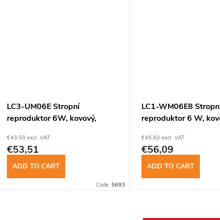
LC3-UM06E Stropní
LC1-WM06E8 Stropn
reproduktor 6W, kovový,
reproduktor 6 W, kov
EVAC, + zadný kryt
EVAC
€43,50 excl. VAT
€45,60 excl. VAT
€53,51
€56,09
ADD TO CART
ADD TO CART
Code:
5693