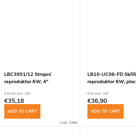
d
www.
n
u
g
c
t
s
LBC3951/12 Stropní
LB10-UC06-FD Skříň
reproduktor 6W, 4"
reproduktor 6W, ploc
€28,60 excl. VAT
€30 excl. VAT
€35,18
€36,90
ADD TO CART
ADD TO CART
Code:
7293