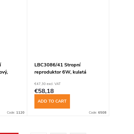
í
LBC3086/41 Stropní
ový,
reproduktor 6W, kulatá
kovová mřížka, EVAC
€47,30 excl. VAT
€58,18
ADD TO CART
Code:
1120
Code:
6508