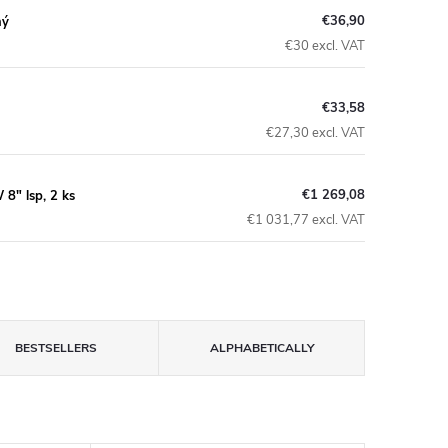
€36,90
ný
€30 excl. VAT
€33,58
€27,30 excl. VAT
€1 269,08
8" lsp, 2 ks
€1 031,77 excl. VAT
BESTSELLERS
ALPHABETICALLY