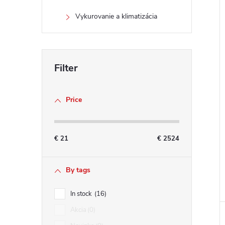
Vykurovanie a klimatizácia
Price
€
21
€
2524
By tags
In stock
16
Akcia
0