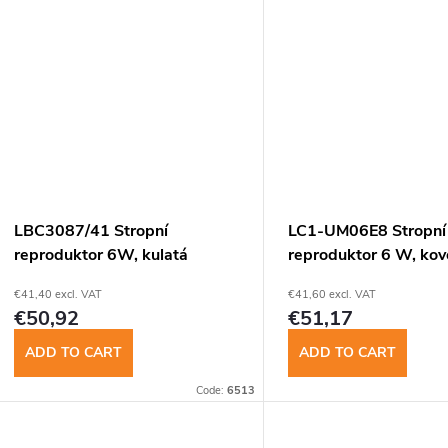
LBC3087/41 Stropní
LC1-UM06E8 Stropní
reproduktor 6W, kulatá
reproduktor 6 W, kov
kovová mřížka, EVAC
EVAC
€41,40 excl. VAT
€41,60 excl. VAT
€50,92
€51,17
ADD TO CART
ADD TO CART
Code:
6513