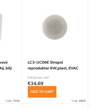
kový
LC3-UC06E Stropní
ý, bílý
reproduktor 6W,plast, EVAC
€28,20 excl. VAT
€34,69
ADD TO CART
Code:
7444
Code:
6600