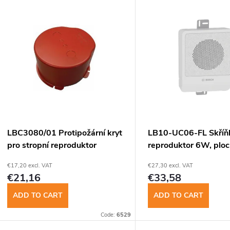
L
d
u
s
c
t
t
o
s
f
LBC3080/01 Protipožární kryt
LB10-UC06-FL Skříň
o
pro stropní reproduktor
reproduktor 6W, ploch
p
€17,20 excl. VAT
€27,30 excl. VAT
r
€21,16
€33,58
r
t
ADD TO CART
ADD TO CART
o
Code:
6529