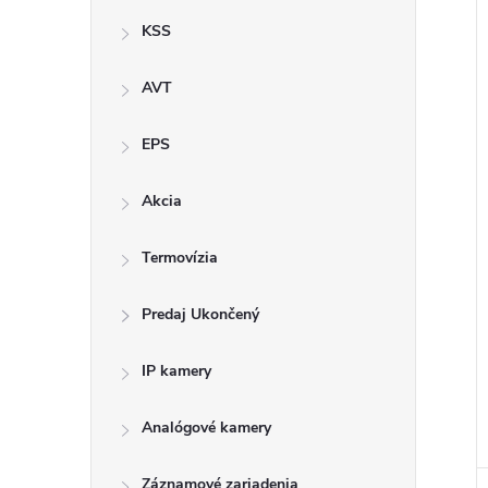
KSS
i
AVT
EPS
Akcia
Termovízia
Predaj Ukončený
IP kamery
Analógové kamery
i
Záznamové zariadenia