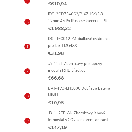
€610,94
i
iDS-2CD7546G2/P-XZHSY(2.8-
12mm 4MPx IP dome.kamera, LPR
€1 988,32
t
DS-TMG012-A1 diaľkové ovládanie
pre DS-TMG4XX
i
€31,98
JA-112E Zbernicový prístupový
modul s RFID čítačkou
€66,68
BAT-4V8-LH1800 Dobíjacia batéria
NiMH
€10,95
JB-112TP-AN Zbernicový izbový
t
termostat s CO2 senzorom, antracit
€147,19