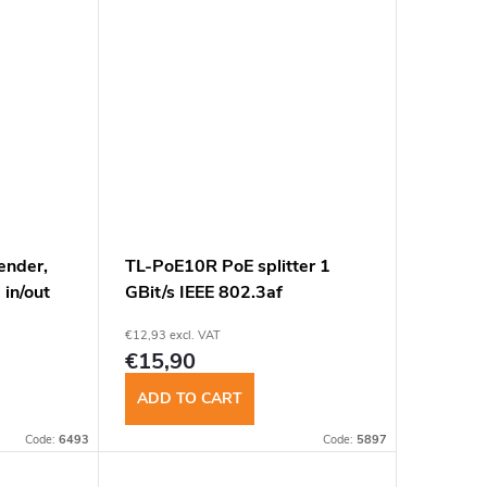
insomnium.sk - Chat
ender,
TL-PoE10R PoE splitter 1
in/out
GBit/s IEEE 802.3af
€12,93 excl. VAT
€15,90
ADD TO CART
Code:
6493
Code:
5897