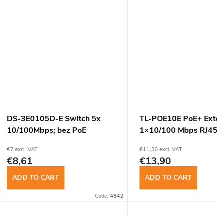
d
www.
n
u
g
c
t
s
DS-3E0105D-E Switch 5x
TL-POE10E PoE+ Ext
10/100Mbps; bez PoE
1×10/100 Mbps RJ45 
€7 excl. VAT
€11,30 excl. VAT
€8,61
€13,90
ADD TO CART
ADD TO CART
Code:
4842