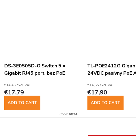
DS-3E0505D-O Switch 5 ×
TL-POE2412G Gigabi
Gigabit RJ45 port, bez PoE
24VDC pasívny PoE 
€14,46 excl. VAT
€14,55 excl. VAT
€17,79
€17,90
ADD TO CART
ADD TO CART
Code:
6834