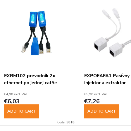
L
d
u
s
c
t
t
o
s
f
EXRM102 prevodník 2x
EXPOEAFA1 Pasívny
o
ethernet po jednej cat5e
injektor a extraktor
p
(cena za pár)
€4,90 excl. VAT
€5,90 excl. VAT
r
€6,03
€7,26
r
t
ADD TO CART
ADD TO CART
o
Code:
5818