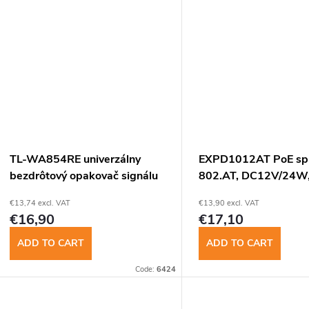
TL-WA854RE univerzálny
EXPD1012AT PoE spl
bezdrôtový opakovač signálu
802.AT, DC12V/24W
300 Mbit/s
10/100Mbps
€13,74 excl. VAT
€13,90 excl. VAT
€16,90
€17,10
ADD TO CART
ADD TO CART
Code:
6424