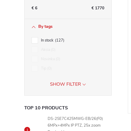
€
6
€
1770
By tags
In stock
127
Akcia
0
Novinka
0
Tip
0
SHOW FILTER
TOP 10 PRODUCTS
DS-2SE7C425MWG-EB/26(F0)
6MPx+4MPx IP PTZ, 25x zoom