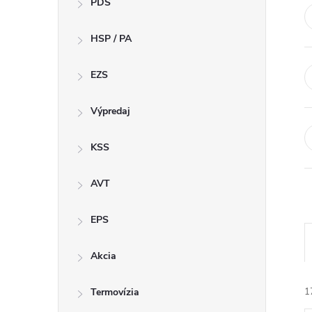
PDS
e
HSP / PA
b
a
EZS
r
Výpredaj
KSS
AVT
EPS
Akcia
Termovízia
1