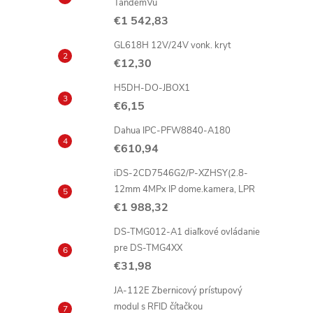
TandemVu
€1 542,83
i
GL618H 12V/24V vonk. kryt
€12,30
t
H5DH-DO-JBOX1
€6,15
i
Dahua IPC-PFW8840-A180
€610,94
iDS-2CD7546G2/P-XZHSY(2.8-
12mm 4MPx IP dome.kamera, LPR
€1 988,32
DS-TMG012-A1 diaľkové ovládanie
pre DS-TMG4XX
€31,98
t
JA-112E Zbernicový prístupový
modul s RFID čítačkou