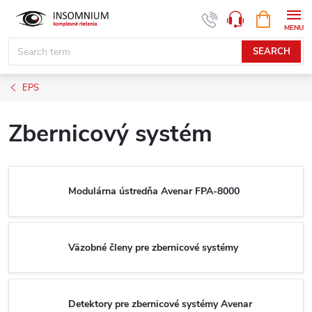
Skip
SHOPPIN
www.insomnium.sk - Chat
CART
to
content
SEARCH
EPS
Zbernicový systém
Modulárna ústredňa Avenar FPA-8000
Väzobné členy pre zbernicové systémy
Detektory pre zbernicové systémy Avenar