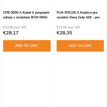
g
t
CPB 0000 A Kabel k propojení
FLM-IFB126-S Krabice pro
s
zdroje s modulem BCM 000A
vazební členy řady 420 - pro
-150cm
povrch.mon
€22,90 excl. VAT
€23,05 excl. VAT
€28,17
€28,35
ADD TO CART
ADD TO CART