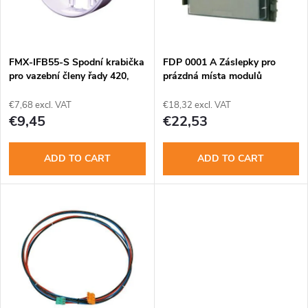
u
t
c
o
t
FMX-IFB55-S Spodní krabička
FDP 0001 A Záslepky pro
pro vazební členy řady 420,
prázdná místa modulů
f
povr.mon
s
€7,68 excl. VAT
€18,32 excl. VAT
p
€9,45
€22,53
o
r
ADD TO CART
ADD TO CART
r
o
t
d
i
u
n
c