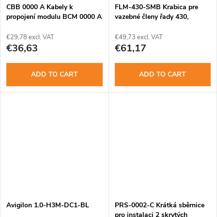
CBB 0000 A Kabely k
FLM-430-SMB Krabica pre
propojení modulu BCM 0000 A
vazebné členy řady 430,
a dalších bater.
povrch.montáž
€29,78 excl. VAT
€49,73 excl. VAT
€36,63
€61,17
ADD TO CART
ADD TO CART
Avigilon 1.0-H3M-DC1-BL
PRS-0002-C Krátká sběrnice
pro instalaci 2 skrytých