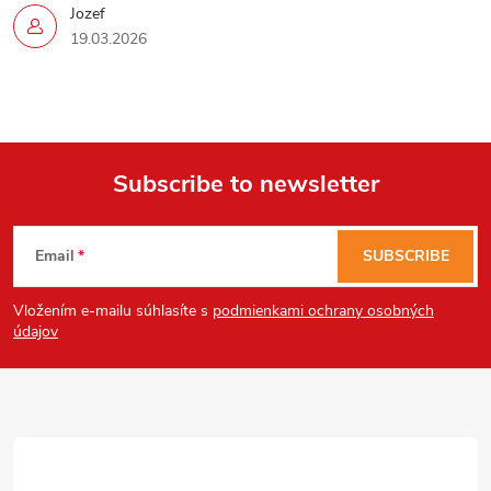
Jozef
19.03.2026
Subscribe to newsletter
F
Email
SUBSCRIBE
o
Vložením e-mailu súhlasíte s
podmienkami ochrany osobných
o
údajov
t
e