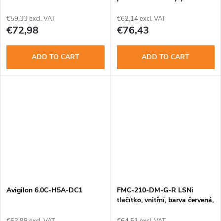
modulů
€59,33 excl. VAT
€62,14 excl. VAT
€72,98
€76,43
ADD TO CART
ADD TO CART
Avigilon 6.0C-H5A-DC1
FMC-210-DM-G-R LSNi
tlačítko, vnitřní, barva červená,
dvoučinný