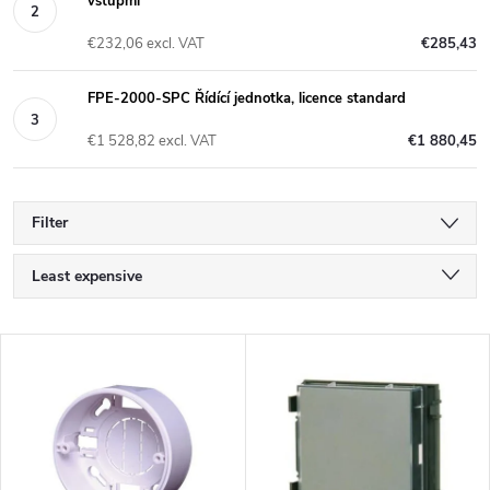
vstupmi
€232,06 excl. VAT
€285,43
FPE-2000-SPC Řídící jednotka, licence standard
€1 528,82 excl. VAT
€1 880,45
Filter
P
Least expensive
r
Most expensive
L
Bestsellers
o
i
Alphabetically
d
s