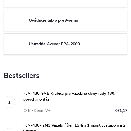
Ovádacie tablo pre Avenar
Ústredňa Avenar FPA-2000
Bestsellers
FLM-430-SMB Krabica pre vazebné členy řady 430,
povrch.montáž
€49,73 excl. VAT
€61,17
FLM-430-I2M1 Vazební člen LSNi s 1 monit.výstupom a 2