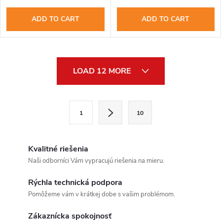
ADD TO CART
ADD TO CART
L
LOAD 12 MORE
i
s
Send
P
1
10
a
t
Powered by chaterimo
g
i
i
Kvalitné riešenia
n
n
Naši odborníci Vám vypracujú riešenia na mieru.
a
g
Rýchla technická podpora
t
Pomôžeme vám v krátkej dobe s vašim problémom.
c
i
o
Zákaznícka spokojnosť