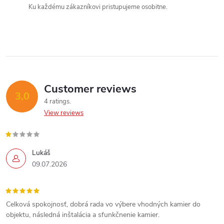
o
Ku každému zákazníkovi pristupujeme osobitne.
n
n
t
r
o
Customer reviews
3,0
l
4 ratings
View reviews
s
Lukáš
09.07.2026
Celková spokojnosť, dobrá rada vo výbere vhodných kamier do
objektu, následná inštalácia a sfunkčnenie kamier.