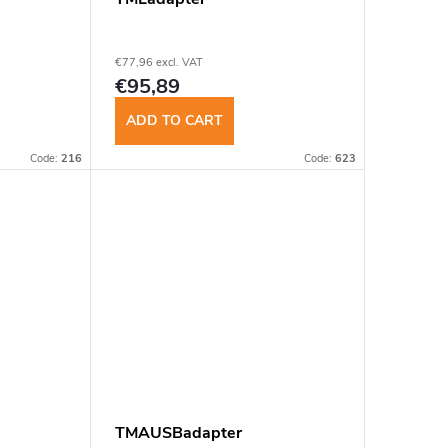
insomnium.sk - Chat
€77,96 excl. VAT
€95,89
ADD TO CART
Code:
216
Code:
623
TMAUSBadapter