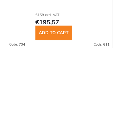
€159 excl. VAT
€195,57
ADD TO CART
Code:
734
Code:
611