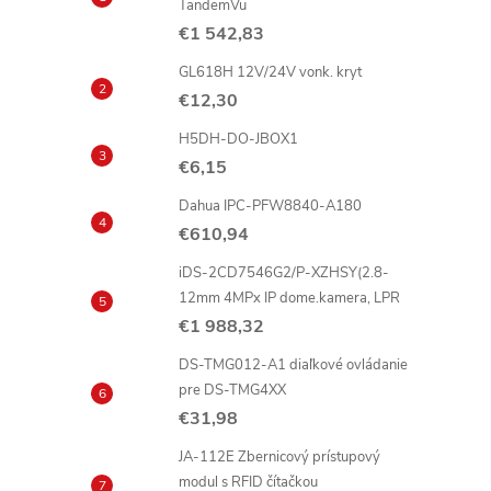
TandemVu
€1 542,83
GL618H 12V/24V vonk. kryt
€12,30
H5DH-DO-JBOX1
€6,15
t
Dahua IPC-PFW8840-A180
r
€610,94
iDS-2CD7546G2/P-XZHSY(2.8-
12mm 4MPx IP dome.kamera, LPR
l
€1 988,32
DS-TMG012-A1 diaľkové ovládanie
pre DS-TMG4XX
€31,98
JA-112E Zbernicový prístupový
modul s RFID čítačkou