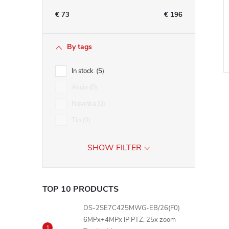
€
73
€
196
By tags
In stock
5
Akcia
0
Novinka
0
Tip
0
i
SHOW FILTER
t
i
TOP 10 PRODUCTS
DS-2SE7C425MWG-EB/26(F0)
6MPx+4MPx IP PTZ, 25x zoom