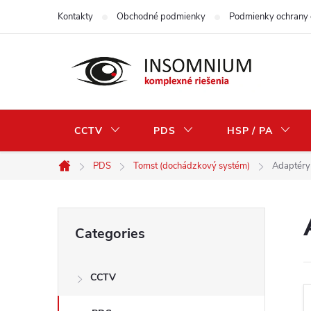
Skip
Kontakty
Obchodné podmienky
Podmienky ochrany 
to
content
CCTV
PDS
HSP / PA
PDS
Tomst (dochádzkový systém)
Adaptéry
Home
S
Skip
Categories
categories
i
CCTV
d