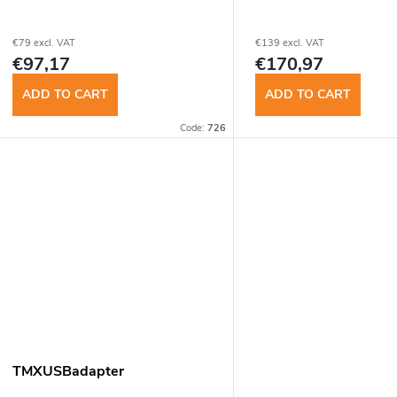
€79 excl. VAT
€139 excl. VAT
€97,17
€170,97
ADD TO CART
ADD TO CART
Code:
726
TMXUSBadapter