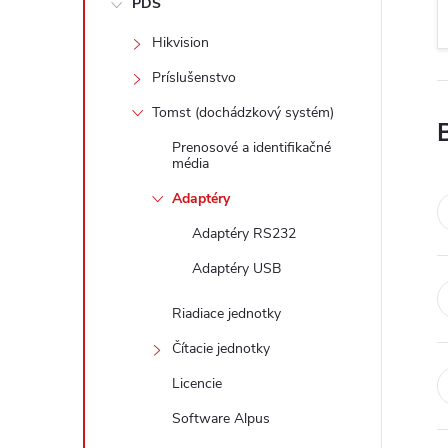
PDS
e
Hikvision
b
Príslušenstvo
a
Tomst (dochádzkový systém)
Prenosové a identifikačné
r
média
Adaptéry
Adaptéry RS232
Adaptéry USB
Riadiace jednotky
Čítacie jednotky
Licencie
Software Alpus