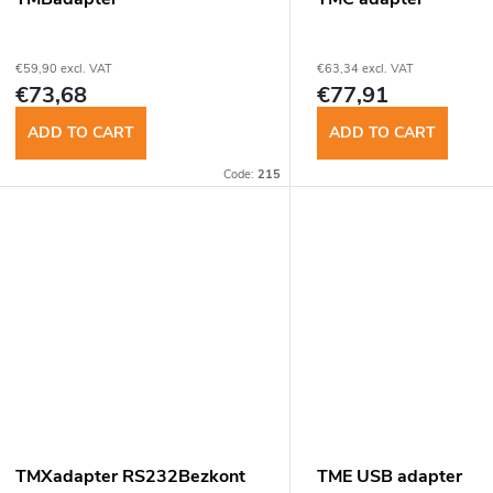
f
o
www.
p
€59,90 excl. VAT
€63,34 excl. VAT
r
€73,68
€77,91
r
t
ADD TO CART
ADD TO CART
o
Code:
215
d
n
u
g
c
t
s
TMXadapter RS232Bezkont
TME USB adapter