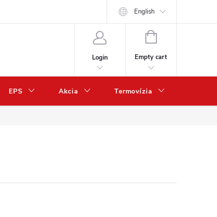
English
SHOPPING
CART
Empty cart
Login
EPS
Akcia
Termovízia
Predaj 