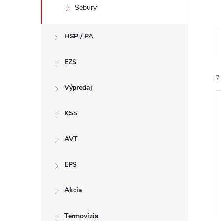
Sebury
HSP / PA
EZS
7
Výpredaj
KSS
i
AVT
EPS
Akcia
Termovízia