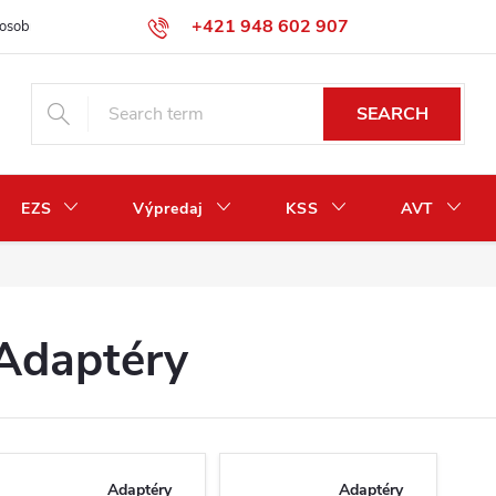
+421 948 602 907
osobných údajov
Odstúpenie od zmluvy / vrátenie peňazí
SEARCH
EZS
Výpredaj
KSS
AVT
Adaptéry
Adaptéry
Adaptéry