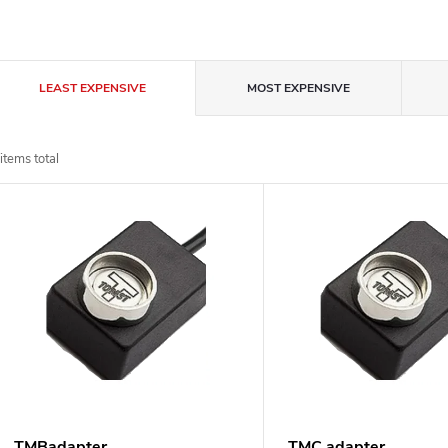
P
LEAST EXPENSIVE
MOST EXPENSIVE
r
items total
o
L
d
u
s
c
t
t
o
s
TMBadapter
TMC adapter