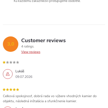
n
Ku každému zákazníkovi pristupujeme osobitne.
g
c
o
n
Customer reviews
3,0
4 ratings
t
View reviews
r
o
Send
Lukáš
09.07.2026
l
Powered by chaterimo
s
Celková spokojnosť, dobrá rada vo výbere vhodných kamier do
objektu, následná inštalácia a sfunkčnenie kamier.