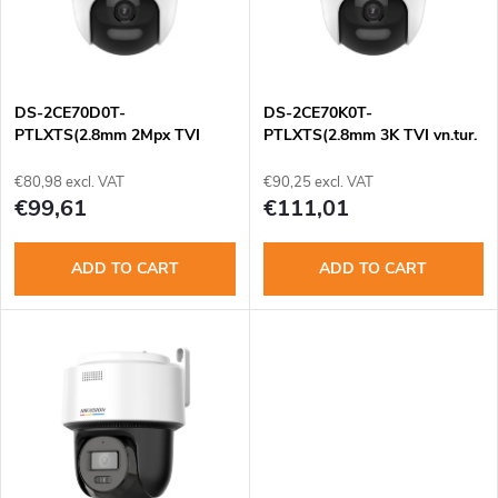
u
t
c
o
t
DS-2CE70D0T-
DS-2CE70K0T-
PTLXTS(2.8mm 2Mpx TVI
PTLXTS(2.8mm 3K TVI vn.tur.
f
vn.tur. PT, 2A, mi hIR25m, sir
PT, 2A, mi hIR25m, sir
s
€80,98 excl. VAT
€90,25 excl. VAT
p
€99,61
€111,01
o
r
ADD TO CART
ADD TO CART
r
o
t
d
i
u
n
c