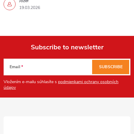
Jozef
19.03.2026
Subscribe to newsletter
F
Email
SUBSCRIBE
o
Vložením e-mailu súhlasíte s
podmienkami ochrany osobných
o
údajov
t
e