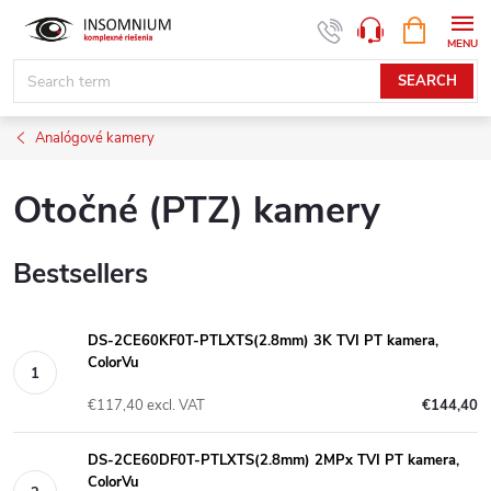
Skip
SHOPPIN
www.insomnium.sk - Chat
CART
to
content
SEARCH
Analógové kamery
Otočné (PTZ) kamery
Bestsellers
DS-2CE60KF0T-PTLXTS(2.8mm) 3K TVI PT kamera,
ColorVu
€117,40 excl. VAT
€144,40
DS-2CE60DF0T-PTLXTS(2.8mm) 2MPx TVI PT kamera,
ColorVu