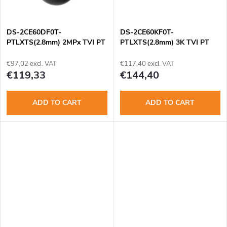
g
t
DS-2CE60DF0T-
DS-2CE60KF0T-
s
PTLXTS(2.8mm) 2MPx TVI PT
PTLXTS(2.8mm) 3K TVI PT
kamera, ColorVu
kamera, ColorVu
€97,02 excl. VAT
€117,40 excl. VAT
€119,33
€144,40
ADD TO CART
ADD TO CART