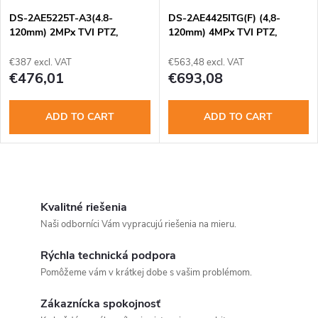
DS-2AE5225T-A3(4.8-
DS-2AE4425ITG(F) (4,8-
120mm) 2MPx TVI PTZ,
120mm) 4MPx TVI PTZ,
25xzoom, vnút
25xzoom
€387 excl. VAT
€563,48 excl. VAT
€476,01
€693,08
ADD TO CART
ADD TO CART
L
i
Kvalitné riešenia
Naši odborníci Vám vypracujú riešenia na mieru.
s
Rýchla technická podpora
t
Pomôžeme vám v krátkej dobe s vašim problémom.
i
Zákaznícka spokojnosť