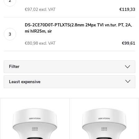
€97,02 excl. VAT
€119,33
DS-2CE70D0T-PTLXTS(2.8mm 2Mpx TVI vn.tur. PT, 2A,
mi hIR25m, sir
€80,98 excl. VAT
€99,61
Filter
P
Least expensive
r
Most expensive
L
Bestsellers
o
i
Alphabetically
d
s