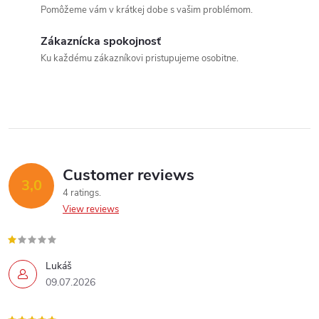
t
Pomôžeme vám v krátkej dobe s vašim problémom.
i
Zákaznícka spokojnosť
Send
n
Ku každému zákazníkovi pristupujeme osobitne.
g
Powered by chaterimo
c
o
n
Customer reviews
3,0
4 ratings
t
View reviews
r
o
Lukáš
09.07.2026
l