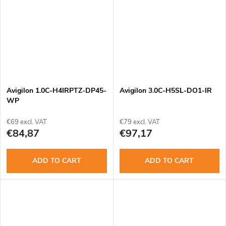
Avigilon 1.0C-H4IRPTZ-DP45-
Avigilon 3.0C-H5SL-DO1-IR
WP
€69 excl. VAT
€79 excl. VAT
€84,87
€97,17
ADD TO CART
ADD TO CART