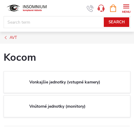
Skip
SHOPPIN
www.insomnium.sk - Chat
CART
to
content
SEARCH
AVT
Kocom
Vonkajšie jednotky (vstupné kamery)
Vnútorné jednotky (monitory)