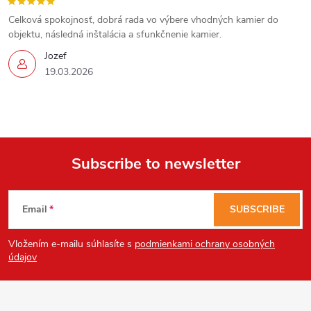
s
Celková spokojnosť, dobrá rada vo výbere vhodných kamier do
objektu, následná inštalácia a sfunkčnenie kamier.
Jozef
19.03.2026
Subscribe to newsletter
F
Email
SUBSCRIBE
o
Vložením e-mailu súhlasíte s
podmienkami ochrany osobných
o
údajov
t