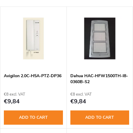
r
Most expensive
L
Bestsellers
o
i
Alphabetically
d
s
u
t
c
o
t
Avigilon 2.0C-H5A-PTZ-DP36
Dahua HAC-HFW1500TH-I8-
0360B-S2
f
s
€8 excl. VAT
€8 excl. VAT
p
€9,84
€9,84
o
r
ADD TO CART
ADD TO CART
r
o