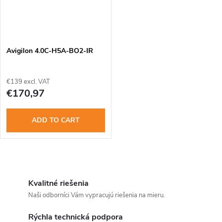
Avigilon 4.0C-H5A-BO2-IR
€139 excl. VAT
€170,97
ADD TO CART
L
i
Kvalitné riešenia
Naši odborníci Vám vypracujú riešenia na mieru.
s
Rýchla technická podpora