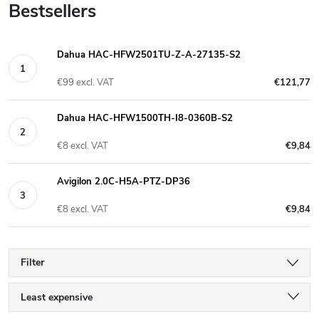
Bestsellers
Dahua HAC-HFW2501TU-Z-A-27135-S2
€99 excl. VAT
€121,77
Dahua HAC-HFW1500TH-I8-0360B-S2
€8 excl. VAT
€9,84
Avigilon 2.0C-H5A-PTZ-DP36
€8 excl. VAT
€9,84
Filter
P
Least expensive