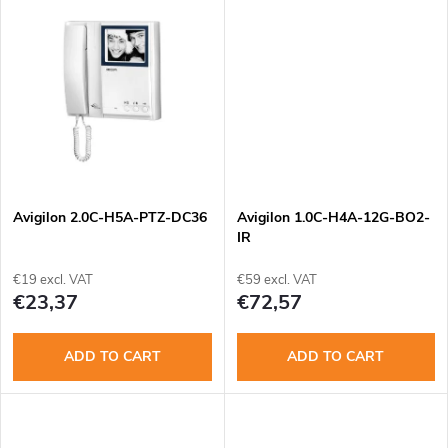
t
d
i
u
n
c
g
t
Avigilon 2.0C-H5A-PTZ-DC36
Avigilon 1.0C-H4A-12G-BO2-
s
IR
€19 excl. VAT
€59 excl. VAT
€23,37
€72,57
ADD TO CART
ADD TO CART