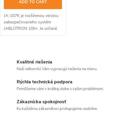
ADD TO CART
JA-107K je rozšírenou verziou
zabezpečovacieho systém
JABLOTRON 100+. Je určená
pre veľké obytné priestory,
kancelárie a firmy. Montáž je
možná iba preškoleným
L
technikom s...
i
Kvalitné riešenia
Naši odborníci Vám vypracujú riešenia na mieru.
s
Rýchla technická podpora
Send
t
Pomôžeme vám v krátkej dobe s vašim problémom.
Powered by chaterimo
i
Zákaznícka spokojnosť
n
Ku každému zákazníkovi pristupujeme osobitne.
g