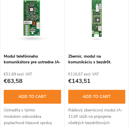
o
i
Alphabetically
d
s
u
t
c
o
t
Modul telefónneho
Zbernic. modul na
komunikátora pre ustredne JA-
komunikáciu s bezdrôt.
f
101Kxx a JA106Kxx
prvkami JA-100 - bez krytu
s
PLV-JA111R
€51,69 excl. VAT
€116,67 excl. VAT
p
€63,58
€143,51
o
r
ADD TO CART
ADD TO CART
r
o
Ústredňa s týmto
Rádiový zbernicový modul JA-
t
modulom odovzdáva
111R slúži na pripojenie
d
poplachové hlasové správy,
všetkých bezdrôtových