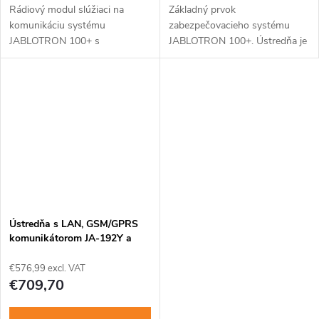
Rádiový modul slúžiaci na
Základný prvok
komunikáciu systému
zabezpečovacieho systému
JABLOTRON 100+ s
JABLOTRON 100+. Ústredňa je
jednosmernými bezdrôtovými
ideálna na ochranu rodinných
perifériami systému
domov, kancelárií a menších
JABLOTRON 80 Oasis.
firiem. Montáž je možná iba
Umožňuje modernizáciu
preškoleným technikom s...
bezdrôtového systému...
Ústredňa s LAN, GSM/GPRS
komunikátorom JA-192Y a
rádiovým modulom JA-111R,
skrinka PLV-CP-L
€576,99 excl. VAT
€709,70