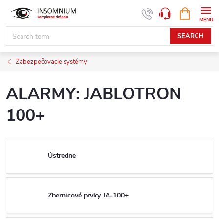
Skip
SHOPPIN
www.insomnium.sk - Chat
CART
to
content
SEARCH
Zabezpečovacie systémy
ALARMY: JABLOTRON
100+
Ústredne
Zbernicové prvky JA-100+