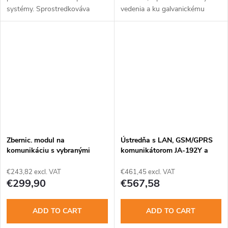
systémy. Sprostredkováva
vedenia a ku galvanickému
prevod zo zbernice systému
oddeleniu zbernice. Výstupný
JABLOTRON 100+ do sériovej
prúd max. 2A. 2 nezávislé
linky RS-485 a späť.
výstupné svorkovnice zbernice
- každá...
Zbernic. modul na
Ústredňa s LAN, GSM/GPRS
komunikáciu s vybranými
komunikátorom JA-192Y a
bezdrôt. prvkami JA-80
rádiovým modulom JA-111R,
skrinka PLV-CP-M
€243,82 excl. VAT
€461,45 excl. VAT
€299,90
€567,58
ADD TO CART
ADD TO CART