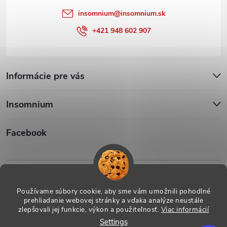
insomnium
@
insomnium.sk
+421 948 602 907
Informácie pre vás
Insomnium
Facebook
Iso1
Iso14002
Používame súbory cookie, aby sme vám umožnili pohodlné
prehliadanie webovej stránky a vďaka analýze neustále
zlepšovali jej funkcie, výkon a použiteľnosť.
Viac informácií
Settings
Copyright 2026
ESHOP - Insomnium, s.r.o.
. All rights reserved.