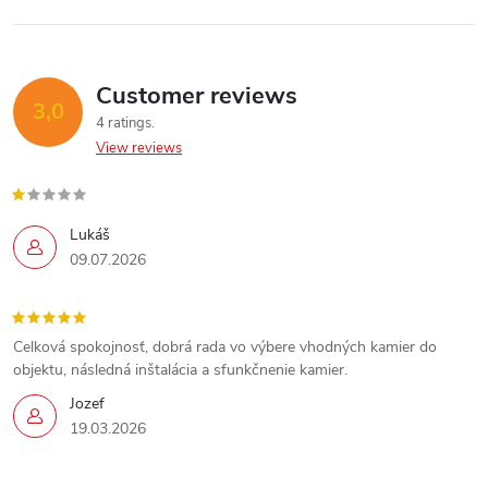
c
o
n
Customer reviews
3,0
4 ratings
t
View reviews
r
o
Lukáš
09.07.2026
l
s
Celková spokojnosť, dobrá rada vo výbere vhodných kamier do
objektu, následná inštalácia a sfunkčnenie kamier.
Jozef
19.03.2026