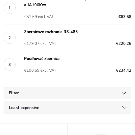
a JA106Kxx
€51,69 excl. VAT
€63,58
Zbernicové rozhranie RS-485
€179,07 excl. VAT
€220,26
Posilňovač zbernice
€190,59 excl. VAT
€234,42
Filter
P
Least expensive
r
Most expensive
L
Bestsellers