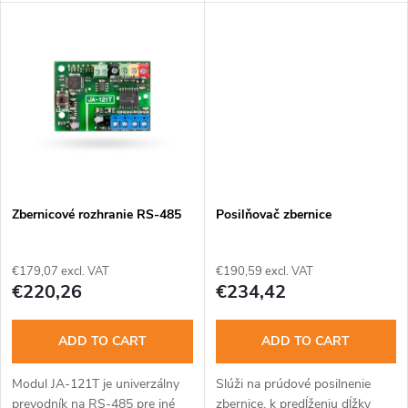
i
komunikuje s pultom
zariadení systému JABLOTRON
u
centrálizovanej ochrany a
100+. Pre dokonalé pokrytie
umožňuje vzdialený prístup.
zabezpečeného priestoru
n
Komunikátor pracuje len s
možno inštalovať do...
c
tónovou...
g
t
s
Zbernicové rozhranie RS-485
Posilňovač zbernice
€179,07 excl. VAT
€190,59 excl. VAT
€220,26
€234,42
ADD TO CART
ADD TO CART
Modul JA-121T je univerzálny
Slúži na prúdové posilnenie
prevodník na RS-485 pre iné
zbernice, k predĺženiu dĺžky