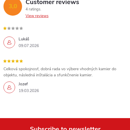
n
Customer reviews
3,0
4 ratings
t
View reviews
r
o
Lukáš
09.07.2026
l
s
Celková spokojnosť, dobrá rada vo výbere vhodných kamier do
objektu, následná inštalácia a sfunkčnenie kamier.
Jozef
19.03.2026
Subscribe to newsletter
Send