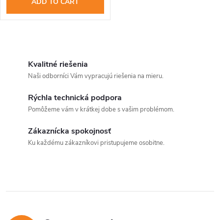
r
ADD TO CART
r
o
t
d
L
i
i
Kvalitné riešenia
u
Naši odborníci Vám vypracujú riešenia na mieru.
n
s
c
Rýchla technická podpora
t
g
Pomôžeme vám v krátkej dobe s vašim problémom.
t
i
Zákaznícka spokojnosť
s
n
Ku každému zákazníkovi pristupujeme osobitne.
g
c
o