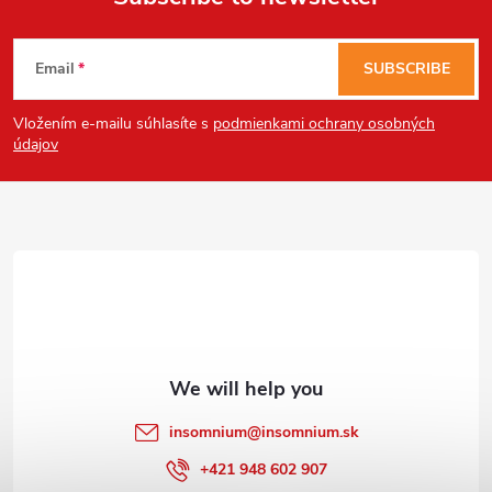
F
Powered by chaterimo
Email
SUBSCRIBE
o
Vložením e-mailu súhlasíte s
podmienkami ochrany osobných
o
údajov
t
e
r
insomnium
@
insomnium.sk
+421 948 602 907