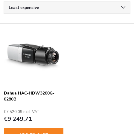
P
Least expensive
r
Most expensive
L
Bestsellers
o
i
Alphabetically
d
s
u
t
c
o
t
Dahua HAC-HDW3200G-
0280B
f
s
€7 520,09 excl. VAT
p
€9 249,71
o