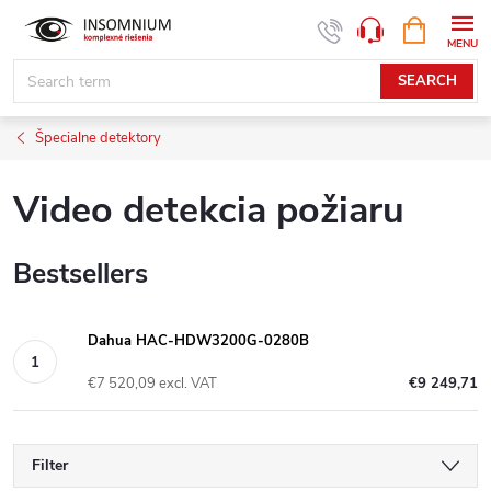
Skip
SHOPPIN
www.insomnium.sk - Chat
CART
to
content
SEARCH
Špecialne detektory
Video detekcia požiaru
Bestsellers
Dahua HAC-HDW3200G-0280B
€7 520,09 excl. VAT
€9 249,71
Filter